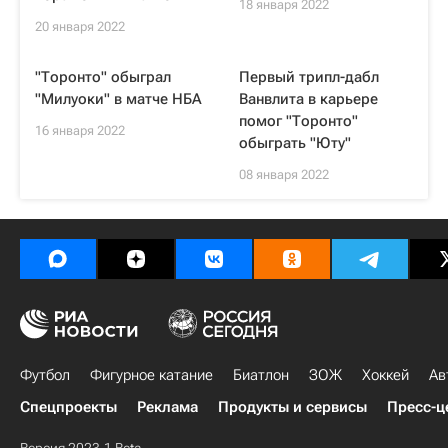
18 января 2022
20 января 2022
"Торонто" обыграл
Первый трипл-дабл
"Милуоки" в матче НБА
Ванвлита в карьере
помог "Торонто"
16 января 2022
обыграть "Юту"
08 января 2022
Футбол
Фигурное катание
Биатлон
ЗОЖ
Хоккей
Ав
Спецпроекты
Реклама
Продукты и сервисы
Пресс-ц