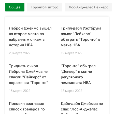
Общее
Торонто Рэпторс
Лос-Анджелес Лейкерс
Леброн Джеймс вышел
Трипл-дабл Уэстбрука
на второе место по
помог "Лейкерс"
набранным очкам в
обыграть "Торонто" в
истории НБА
матче НБА
20 марта 2022
19 марта 2022
Тридцать очков
"Торонто" обыграл
Леброна Джеймса не
"Денвер" в матче
спасли "Лейкерс" от
регулярного
поражения "Торонто"
чемпионата НБА
15 марта 2022
13 марта 2022
Попович возглавил
Дабл-дабл Джеймса не
список тренеров по
спас "Лос-Анджелес