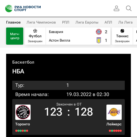
Главное
Лига Чемпионов
РПЛ
Лига Европы
АПЛ
Ла Лига
2
Бавария
Матч-
Футбол
Теннис
центр
1
Астон Вилла
Завершен
Завершен
Баскетбол
НБА
Тур:
1
Время начала:
19.03.2022 в 02:30
Закончен в OT
123
:
128
Торонто
Лейкерс