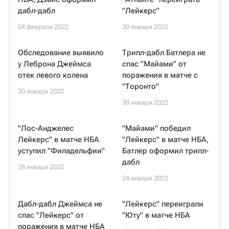
дабл-дабл
"Лейкерс"
04 февраля 2022
30 января 2022
Обследование выявило
Трипл-дабл Батлера не
у Леброна Джеймса
спас "Майами" от
отек левого колена
поражения в матче с
"Торонто"
30 января 2022
30 января 2022
"Лос-Анджелес
"Майами" победил
Лейкерс" в матче НБА
"Лейкерс" в матче НБА,
уступил "Филадельфии"
Батлер оформил трипл-
дабл
28 января 2022
24 января 2022
Дабл-дабл Джеймса не
"Лейкерс" переиграли
спас "Лейкерс" от
"Юту" в матче НБА
поражения в матче НБА