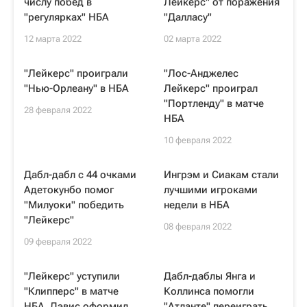
числу побед в
Лейкерс" от поражения
"регулярках" НБА
"Далласу"
12 марта 2022
02 марта 2022
"Лейкерс" проиграли
"Лос-Анджелес
"Нью-Орлеану" в НБА
Лейкерс" проиграл
"Портленду" в матче
28 февраля 2022
НБА
10 февраля 2022
Дабл-дабл с 44 очками
Ингрэм и Сиакам стали
Адетокунбо помог
лучшими игроками
"Милуоки" победить
недели в НБА
"Лейкерс"
08 февраля 2022
09 февраля 2022
"Лейкерс" уступили
Дабл-даблы Янга и
"Клипперс" в матче
Коллинса помогли
НБА, Дэвис оформил
"Атланте" переиграть