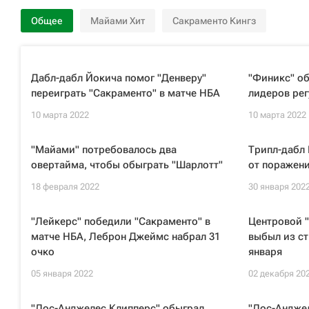
Общее
Майами Хит
Сакраменто Кингз
Дабл-дабл Йокича помог "Денверу"
"Финикс" об
переиграть "Сакраменто" в матче НБА
лидеров ре
10 марта 2022
10 марта 2022
"Майами" потребовалось два
Трипл-дабл 
овертайма, чтобы обыграть "Шарлотт"
от поражени
18 февраля 2022
30 января 202
"Лейкерс" победили "Сакраменто" в
Центровой 
матче НБА, Леброн Джеймс набрал 31
выбыл из с
очко
января
05 января 2022
02 декабря 20
"Лос-Анджелес Клипперс" обыграл
"Лос-Андже