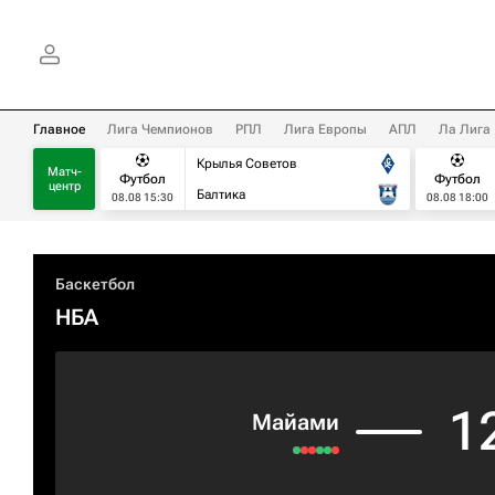
Главное
Лига Чемпионов
РПЛ
Лига Европы
АПЛ
Ла Лига
Крылья Советов
Матч-
Футбол
Футбол
центр
Балтика
08.08 15:30
08.08 18:00
Баскетбол
НБА
1
Майами