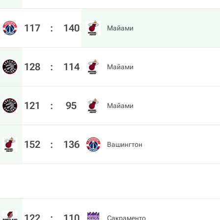
117
:
140
Майами
128
:
114
Майами
121
:
95
Майами
152
:
136
Вашингтон
122
:
110
Сакраменто