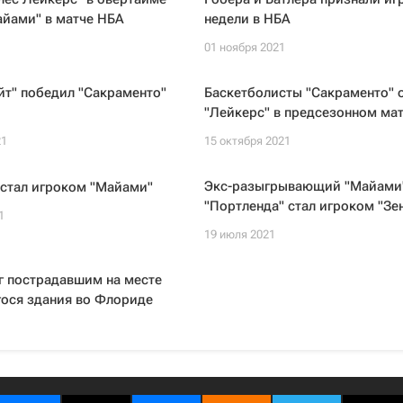
айами" в матче НБА
недели в НБА
1
01 ноября 2021
йт" победил "Сакраменто"
Баскетболисты "Сакраменто" 
"Лейкерс" в предсезонном ма
21
15 октября 2021
Экс-разыгрывающий "Майами
 стал игроком "Майами"
"Портленда" стал игроком "Зе
1
19 июля 2021
г пострадавшим на месте
ося здания во Флориде