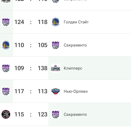
124
:
118
Голден Стэйт
110
:
105
Сакраменто
109
:
138
Клипперс
117
:
113
Нью-Орлеан
115
:
123
Сакраменто