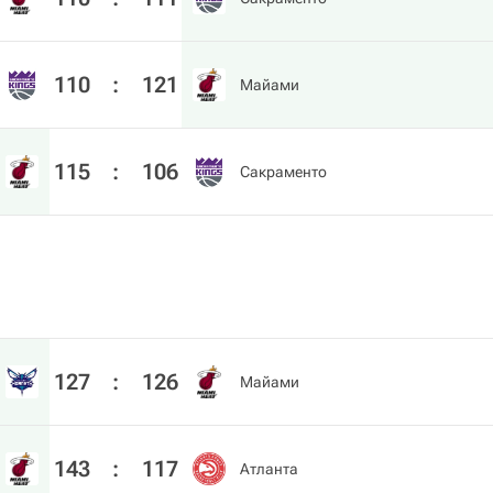
110
:
121
Майами
115
:
106
Сакраменто
127
:
126
Майами
143
:
117
Атланта