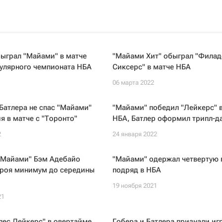
ыграл "Майами" в матче
"Майами Хит" обыграл "Фила
гулярного чемпионата НБА
Сиксерс" в матче НБА
06 марта 2022
Батлера не спас "Майами"
"Майами" победил "Лейкерс" 
я в матче с "Торонто"
НБА, Батлер оформил трипл-д
2
24 января 2022
"Майами" Бэм Адебайо
"Майами" одержал четвертую 
троя минимум до середины
подряд в НБА
19 ноября 2021
21
лес Лейкерс" в овертайме
Гобера и Батлера признали и