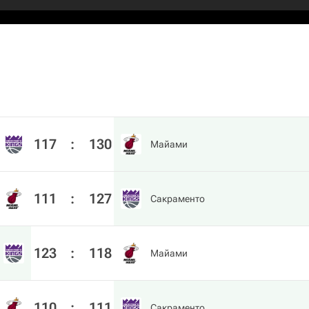
117
:
130
Майами
111
:
127
Сакраменто
123
:
118
Майами
110
:
111
Сакраменто