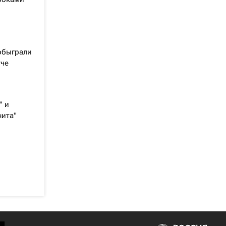
обыграли
тче
" и
нита"