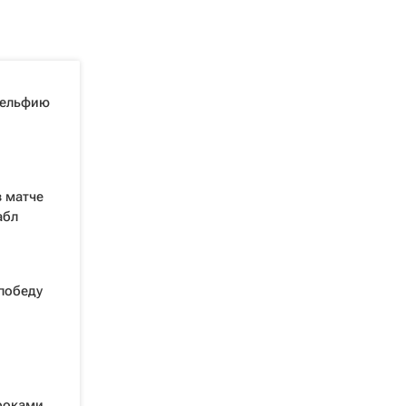
дельфию
в матче
абл
победу
гроками