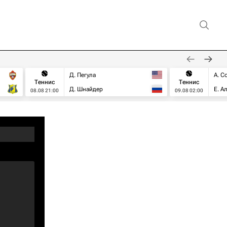
Д. Пегула
А. С
Теннис
Теннис
Д. Шнайдер
Е. А
08.08 21:00
09.08 02:00