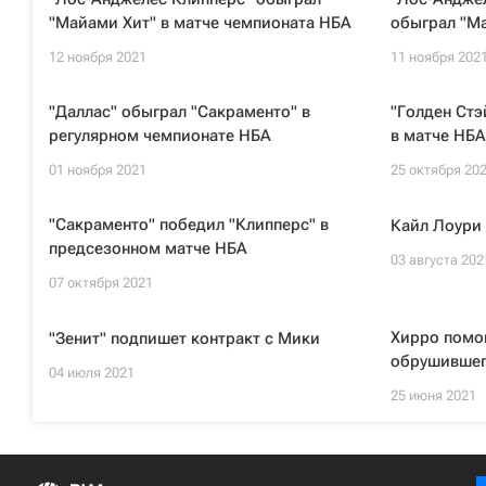
"Майами Хит" в матче чемпионата НБА
обыграл "М
12 ноября 2021
11 ноября 202
"Даллас" обыграл "Сакраменто" в
"Голден Стэ
регулярном чемпионате НБА
в матче НБА
01 ноября 2021
25 октября 20
"Сакраменто" победил "Клипперс" в
Кайл Лоури
предсезонном матче НБА
03 августа 202
07 октября 2021
Хирро помо
"Зенит" подпишет контракт с Мики
обрушившег
04 июля 2021
25 июня 2021