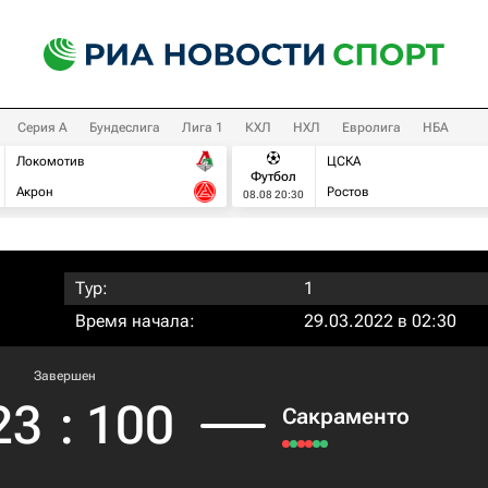
Серия А
Бундеслига
Лига 1
КХЛ
НХЛ
Евролига
НБА
Локомотив
ЦСКА
Футбол
Акрон
Ростов
08.08 20:30
Тур:
1
Время начала:
29.03.2022 в 02:30
Завершен
23
:
100
Сакраменто