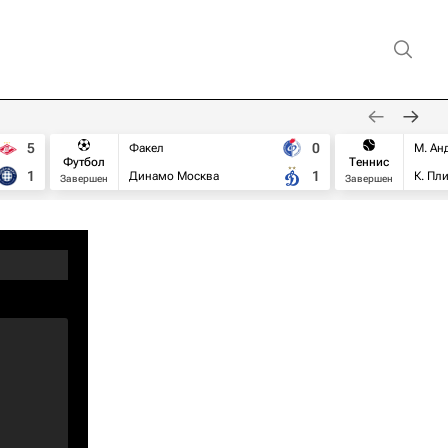
5
0
Факел
М. Ан
Футбол
Теннис
1
1
Динамо Москва
К. Пл
Завершен
Завершен