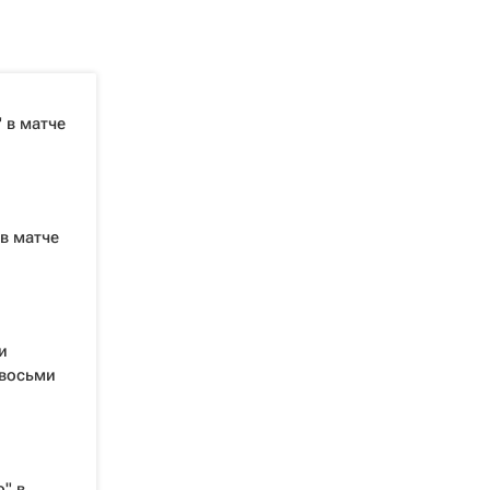
 в матче
в матче
и
 восьми
" в