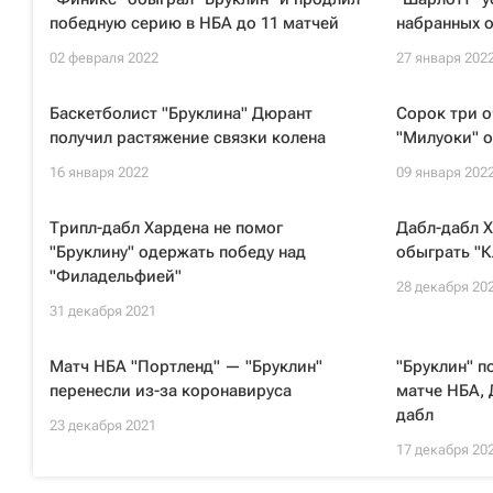
победную серию в НБА до 11 матчей
набранных о
02 февраля 2022
27 января 202
Баскетболист "Бруклина" Дюрант
Сорок три о
получил растяжение связки колена
"Милуоки" о
16 января 2022
09 января 202
Трипл-дабл Хардена не помог
Дабл-дабл Х
"Бруклину" одержать победу над
обыграть "К
"Филадельфией"
28 декабря 20
31 декабря 2021
Матч НБА "Портленд" — "Бруклин"
"Бруклин" 
перенесли из-за коронавируса
матче НБА,
дабл
23 декабря 2021
17 декабря 20