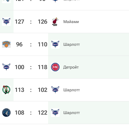
127
:
126
Майами
96
:
110
Шарлотт
100
:
118
Детройт
113
:
102
Шарлотт
108
:
122
Шарлотт