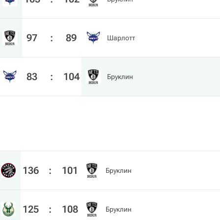
97
:
89
Шарлотт
83
:
104
Бруклин
136
:
101
Бруклин
125
:
108
Бруклин