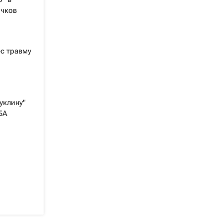
очков
с травму
уклину"
БА