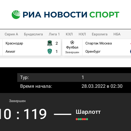
Серия А
Бундеслига
Лига 1
КХЛ
НХЛ
Евролига
НБА
2
Краснодар
Спартак Москва
Футбол
1
Ахмат
Оренбург
Завершен
Тур:
1
Время начала:
28.03.2022 в 02:30
Завершен
10
:
119
Шарлотт