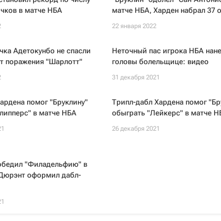
чков в матче НБА
матче НБА, Харден набрал 37 
2
22 января 2022
чка Адетокунбо не спасли
Неточный пас игрока НБА нане
т поражения "Шарлотт"
головы болельщице: видео
2
31 декабря 2021
ардена помог "Бруклину"
Трипл-дабл Хардена помог "Бр
липперс" в матче НБА
обыграть "Лейкерс" в матче Н
21
26 декабря 2021
победил "Филадельфию" в
 Дюрэнт оформил дабл-
21