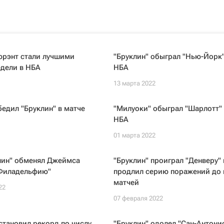
юрэнт стали лучшими
"Бруклин" обыграл "Нью-Йорк"
едели в НБА
НБА
13 марта 2022
бедил "Бруклин" в матче
"Милуоки" обыграл "Шарлотт" 
НБА
01 марта 2022
лин" обменял Джеймса
"Бруклин" проиграл "Денверу" 
"Филадельфию"
продлил серию поражений до
матчей
22
07 февраля 2022
становил рекорд по числу
"Бруклин" одолел "Сан-Антонио