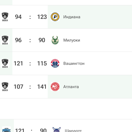
94
:
123
Индиана
96
:
90
Милуоки
121
:
115
Вашингтон
107
:
141
Атланта
121
:
90
Шарлотт