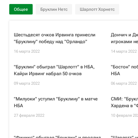
Общее
Бруклин Нетс
Шарлотт Хорнетс
Шестьдесят очков Ирвинга принесли
Дончич и Д
"Бруклину" победу над "Орландо"
игроками н
16 марта 2022
14 марта 2022
"Бруклин" обыграл "Шарлотт" в НБА,
"Бостон" по
Кайри Ирвинг набрал 50 очков
НБА
09 марта 2022
06 марта 2022
"Милуоки" уступил "Бруклину" в матче
СМИ: "Брук
НБА
Хардена в 
27 февраля 2022
10 февраля 20
"Финикс" обыграл "Бруклин" и продлил
"Шарлотт" у