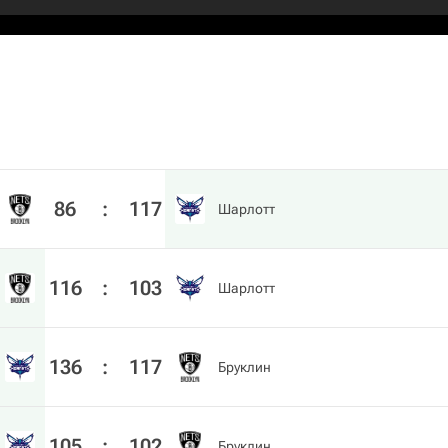
86
:
117
Шарлотт
116
:
103
Шарлотт
136
:
117
Бруклин
105
:
102
Бруклин