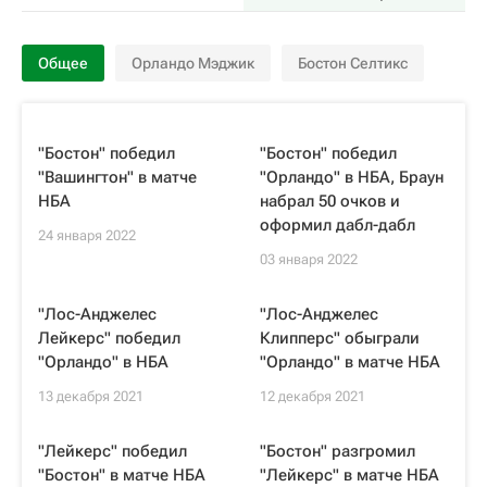
Общее
Орландо Мэджик
Бостон Селтикс
"Бостон" победил
"Бостон" победил
"Вашингтон" в матче
"Орландо" в НБА, Браун
НБА
набрал 50 очков и
оформил дабл-дабл
24 января 2022
03 января 2022
"Лос-Анджелес
"Лос-Анджелес
Лейкерс" победил
Клипперс" обыграли
"Орландо" в НБА
"Орландо" в матче НБА
13 декабря 2021
12 декабря 2021
"Лейкерс" победил
"Бостон" разгромил
"Бостон" в матче НБА
"Лейкерс" в матче НБА