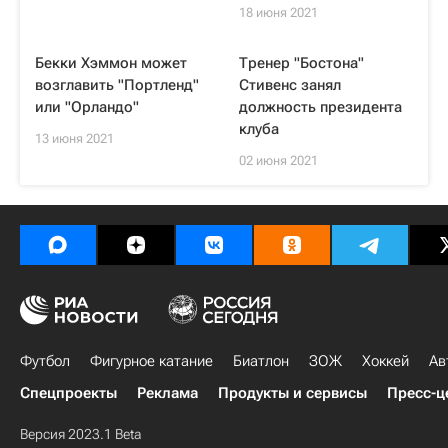
18 июня 2021
Бекки Хэммон может
Тренер "Бостона"
возглавить "Портленд"
Стивенс занял
или "Орландо"
должность президента
клуба
13 июня 2021
02 июня 2021
Футбол
Фигурное катание
Биатлон
ЗОЖ
Хоккей
Ав
Спецпроекты
Реклама
Продукты и сервисы
Пресс-ц
Версия 2023.1 Beta