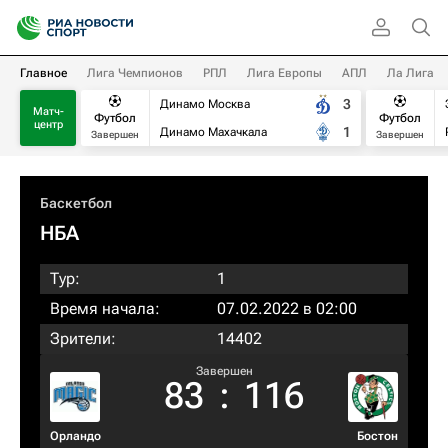
Главное
Лига Чемпионов
РПЛ
Лига Европы
АПЛ
Ла Лига
3
Динамо Москва
Матч-
Футбол
Футбол
центр
1
Динамо Махачкала
Завершен
Завершен
Баскетбол
НБА
Тур:
1
Время начала:
07.02.2022 в 02:00
Зрители:
14402
Завершен
83
:
116
Орландо
Бостон