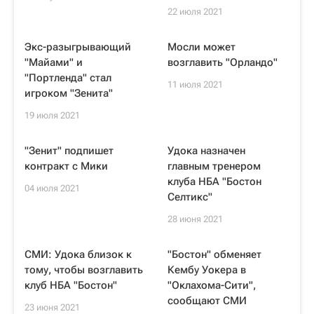
22 июля 2021
Экс-разыгрывающий
Мосли может
"Майами" и
возглавить "Орландо"
"Портленда" стал
11 июля 2021
игроком "Зенита"
19 июля 2021
"Зенит" подпишет
Удока назначен
контракт с Мики
главным тренером
клуба НБА "Бостон
04 июля 2021
Селтикс"
28 июня 2021
СМИ: Удока близок к
"Бостон" обменяет
тому, чтобы возглавить
Кембу Уокера в
клуб НБА "Бостон"
"Оклахома-Сити",
сообщают СМИ
23 июня 2021