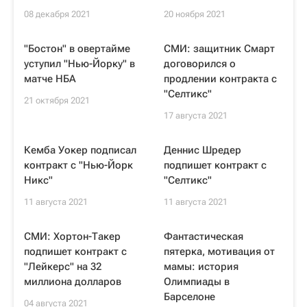
08 декабря 2021
20 ноября 2021
"Бостон" в овертайме
СМИ: защитник Смарт
уступил "Нью-Йорку" в
договорился о
матче НБА
продлении контракта с
"Селтикс"
21 октября 2021
17 августа 2021
Кемба Уокер подписал
Деннис Шредер
контракт с "Нью-Йорк
подпишет контракт с
Никс"
"Селтикс"
11 августа 2021
11 августа 2021
СМИ: Хортон-Такер
Фантастическая
подпишет контракт с
пятерка, мотивация от
"Лейкерс" на 32
мамы: история
миллиона долларов
Олимпиады в
Барселоне
04 августа 2021