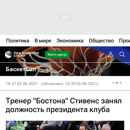
Политика
В мире
Экономика
Общество
Про
Матч-центр
Баскетбол
18:37 02.06.2021
(обновлено: 18:39 02.06.2021)
Тренер "Бостона" Стивенс занял
должность президента клуба