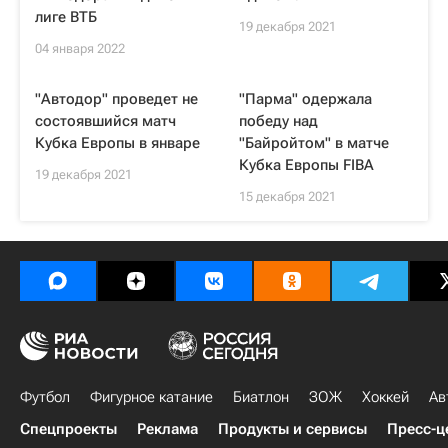
лиге ВТБ
19 декабря 2021
04 января 2022
"Автодор" проведет не
"Парма" одержала
состоявшийся матч
победу над
Кубка Европы в январе
"Байройтом" в матче
Кубка Европы FIBA
19 декабря 2021
15 декабря 2021
Футбол
Фигурное катание
Биатлон
ЗОЖ
Хоккей
Ав
Спецпроекты
Реклама
Продукты и сервисы
Пресс-ц