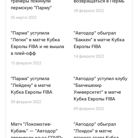
тренеры покинули
возвращаться в Пермь
пермскую "Парму"
28 февраля 2022
05 марта 2022
"Парма" уступила
"Автодор" обыграл
"Легии" в матче Кубка
"Баккен" в матче Кубка
Европы FIBA и не вышла
Европы FIBA
в плей-офф
14 февраля 2022
15 февраля 2022
"Парма" уступила
"Автодор" уступил клубу
"Лейдену" в матче
"Бахчешехир
Кубка Европы FIBA
Университет" в матче
Кубка Европы FIBA
09 февраля 2022
09 февраля 2022
Матч "Локомотив-
"Автодор" обыграл
Кубань" — "Автодор"
"Лондон" в матче
перенесли из-за COVID-
второго этапа Кубка