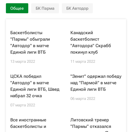
Общее
БК Парма
БК Автодор
Баскетболисты
Канадский
"Пармы" обыграли
баскетболист
"Автодор" в матче
"Автодора" Скрабб
Единой лиги ВТБ
покинул клуб
13 марта 2022
11 марта 2022
ЦСКА победил
"Зенит" одержал победу
"Автодор" в матче
над "Пармой" в матче
Единой лиги ВТБ, Швед
Единой лиги ВТБ
набрал 32 очка
06 марта 2022
07 марта 2022
Все иностранные
Литовский тренер
баскетболисты и
"Пармы" отказался