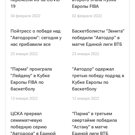
19
Европы FIBA
04 февраля 2022
02 февраля 2022
Пойтресс о победе над
Баскетболисты "Зенита"
"Автодором": сегодня у
победили "Автодор" в
нас прибавили все
матче Единой лиги ВТБ
23 января 2022
23 января 2022
"Парма" проиграла
"Автодор" одержал
"Лейдену" в Кубке
третью победу подряд в
Европы FIBA по
Кубке Европы по
баскетболу
баскетболу
13 января 2022
12 января 2022
ЦСКА прервал
"Парма" в третьем
семиматчевую
овертайме победила
победную серию
"Астану" в матче
"Автодора" в Единой
Единой лиги ВТБ