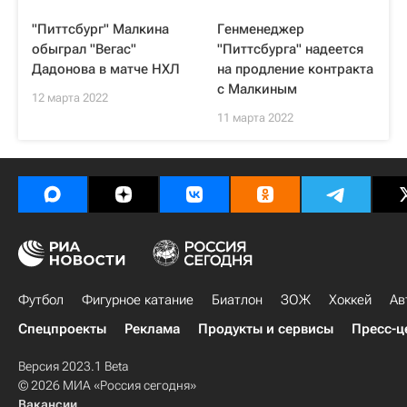
"Питтсбург" Малкина
Генменеджер
обыграл "Вегас"
"Питтсбурга" надеется
Дадонова в матче НХЛ
на продление контракта
с Малкиным
12 марта 2022
11 марта 2022
Футбол
Фигурное катание
Биатлон
ЗОЖ
Хоккей
Ав
Спецпроекты
Реклама
Продукты и сервисы
Пресс-ц
Версия 2023.1 Beta
© 2026 МИА «Россия сегодня»
Вакансии