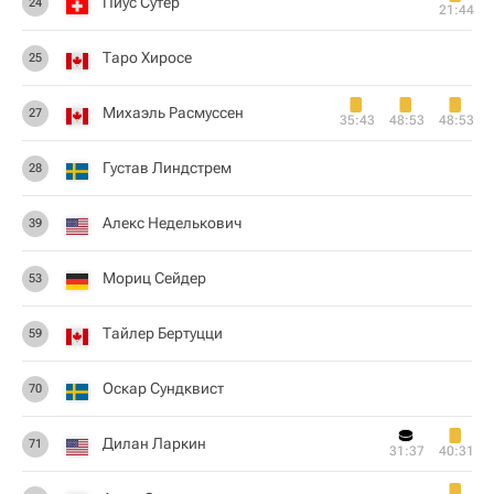
Пиус Сутер
24
21:44
Таро Хиросе
25
Михаэль Расмуссен
27
35:43
48:53
48:53
Густав Линдстрем
28
Алекс Неделькович
39
Мориц Сейдер
53
Тайлер Бертуцци
59
Оскар Сундквист
70
Дилан Ларкин
71
31:37
40:31