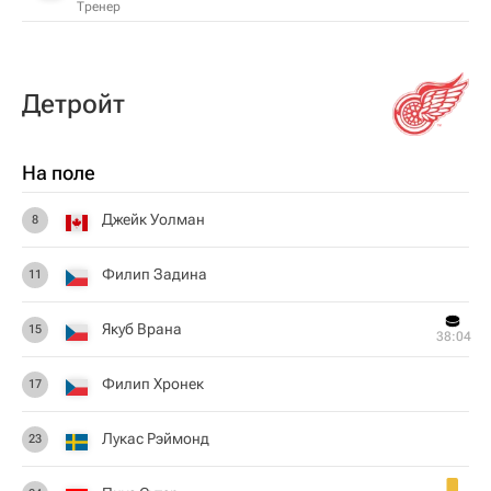
Тренер
Детройт
На поле
Джейк Уолман
8
Филип Задина
11
Якуб Врана
15
38:04
Филип Хронек
17
Лукас Рэймонд
23