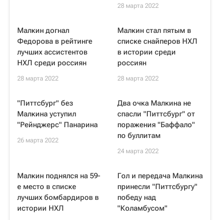
28 марта 2022
Малкин догнал
Малкин стал пятым в
Федорова в рейтинге
списке снайперов НХЛ
лучших ассистентов
в истории среди
НХЛ среди россиян
россиян
28 марта 2022
28 марта 2022
"Питтсбург" без
Два очка Малкина не
Малкина уступил
спасли "Питтсбург" от
"Рейнджерс" Панарина
поражения "Баффало"
по буллитам
26 марта 2022
24 марта 2022
Малкин поднялся на 59-
Гол и передача Малкина
е место в списке
принесли "Питтсбургу"
лучших бомбардиров в
победу над
истории НХЛ
"Коламбусом"