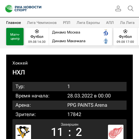
Главное
Лига Чемпионов
РПЛ
Лига Европы
АПЛ
Ла Лига
Динамо Москва
Матч-
Футбол
Футбол
центр
Динамо Махачкала
09.08 14:30
09.08 17:00
Хоккей
НХЛ
Тур:
1
Время начала:
28.03.2022 в 00:00
Арена:
PPG PAINTS Arena
Зрители:
17842
Завершен
11
:
2