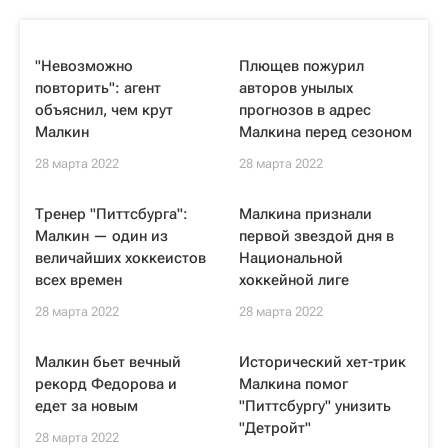
"Невозможно
Плющев пожурил
повторить": агент
авторов унылых
объяснил, чем крут
прогнозов в адрес
Малкин
Малкина перед сезоном
28 марта 2022
28 марта 2022
Тренер "Питтсбурга":
Малкина признали
Малкин — один из
первой звездой дня в
величайших хоккеистов
Национальной
всех времен
хоккейной лиге
28 марта 2022
28 марта 2022
Малкин бьет вечный
Исторический хет-трик
рекорд Федорова и
Малкина помог
едет за новым
"Питтсбургу" унизить
"Детройт"
28 марта 2022