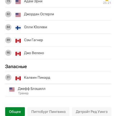
Адам Эрни
73
25:21
Джордан Остерли
82
Олли Юолеви
84
Сэм Гагнер
89
Джо Велено
90
Запасные
Калвин Пикард
31
Джефф Блэшилл
Тренер
Общее
Питтсбург Пингвинз
Детройт Ред Уингз