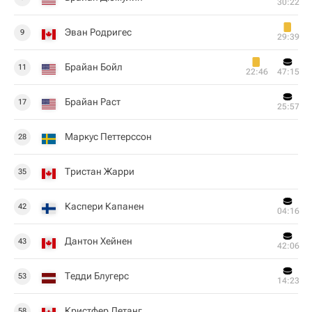
30:22
Эван Родригес
9
29:39
Брайан Бойл
11
22:46
47:15
Брайан Раст
17
25:57
Маркус Петтерссон
28
Тристан Жарри
35
Каспери Капанен
42
04:16
Дантон Хейнен
43
42:06
Тедди Блугерс
53
14:23
Кристфер Летанг
58