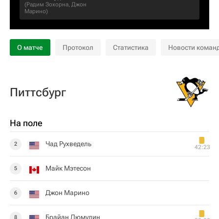
(
Радим Зохорна
,
Джон
Марино
)
О матче
Протокол
Статистика
Новости коман
Питтсбург
На поле
Чад Рухведель
2
42:23
Майк Мэтесон
5
Джон Марино
6
Брайан Дюмулин
8