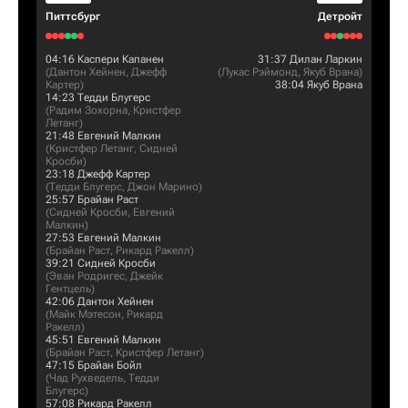
Питтсбург
Детройт
04:16
Каспери Капанен
31:37
Дилан Ларкин
(
Дантон Хейнен
,
Джефф
(
Лукас Рэймонд
,
Якуб Врана
)
Картер
)
38:04
Якуб Врана
14:23
Тедди Блугерс
(
Радим Зохорна
,
Кристфер
Летанг
)
21:48
Евгений Малкин
(
Кристфер Летанг
,
Сидней
Кросби
)
23:18
Джефф Картер
(
Тедди Блугерс
,
Джон Марино
)
25:57
Брайан Раст
(
Сидней Кросби
,
Евгений
Малкин
)
27:53
Евгений Малкин
(
Брайан Раст
,
Рикард Ракелл
)
39:21
Сидней Кросби
(
Эван Родригес
,
Джейк
Гентцель
)
42:06
Дантон Хейнен
(
Майк Мэтесон
,
Рикард
Ракелл
)
45:51
Евгений Малкин
(
Брайан Раст
,
Кристфер Летанг
)
47:15
Брайан Бойл
(
Чад Рухведель
,
Тедди
Блугерс
)
57:08
Рикард Ракелл