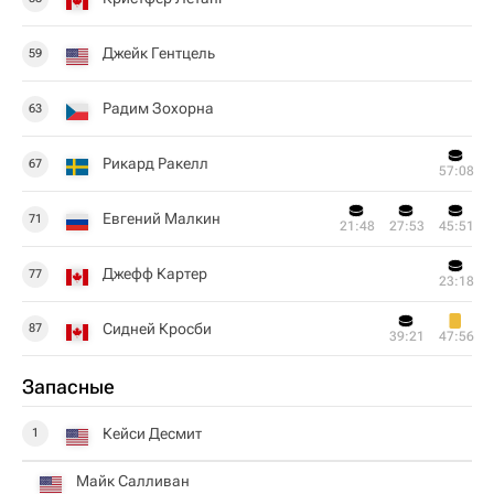
Джейк Гентцель
59
Радим Зохорна
63
Рикард Ракелл
67
57:08
Евгений Малкин
71
21:48
27:53
45:51
Джефф Картер
77
23:18
Сидней Кросби
87
39:21
47:56
Запасные
Кейси Десмит
1
Майк Салливан