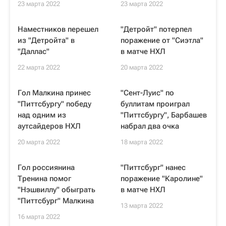
23 марта 2022
23 марта 2022
Наместников перешел
"Детройт" потерпел
из "Детройта" в
поражение от "Сиэтла"
"Даллас"
в матче НХЛ
22 марта 2022
20 марта 2022
Гол Малкина принес
"Сент-Луис" по
"Питтсбургу" победу
буллитам проиграл
над одним из
"Питтсбургу", Барбашев
аутсайдеров НХЛ
набрал два очка
20 марта 2022
18 марта 2022
Гол россиянина
"Питтсбург" нанес
Тренина помог
поражение "Каролине"
"Нэшвиллу" обыграть
в матче НХЛ
"Питтсбург" Малкина
13 марта 2022
16 марта 2022