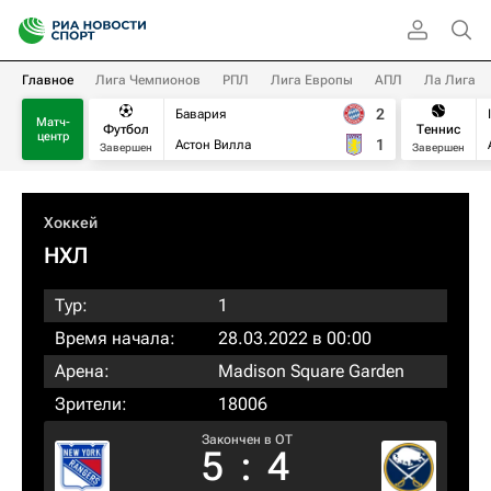
Главное
Лига Чемпионов
РПЛ
Лига Европы
АПЛ
Ла Лига
2
Бавария
Матч-
Футбол
Теннис
центр
1
Астон Вилла
Завершен
Завершен
Хоккей
НХЛ
Тур:
1
Время начала:
28.03.2022 в 00:00
Арена:
Madison Square Garden
Зрители:
18006
Закончен в OT
5
:
4