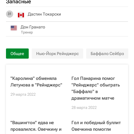
Запасные
Дастин Токарски
31
Дон Гранато
Тренер
Общее
Нью-Йорк Рейнджерс
Баффало Сейбрз
"Каролина" обменяла
Гол Панарина помог
Летунова в "Рейнджерс"
"Рейнджерс" обыграть
"Баффало" в
29 марта 2022
драматичном матче
28 марта 2022
"Вашингтон" едва не
Гол и победный буллит
провалился. Овечкину и
Овечкина помогли