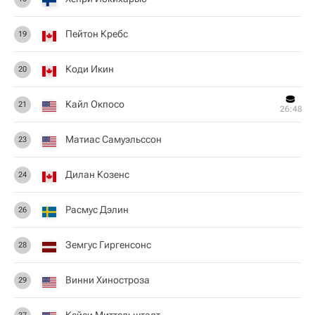
Пейтон Кребс
19
Коди Икин
20
Кайл Окпосо
21
26:48
Матиас Самуэльссон
23
Дилан Козенс
24
Расмус Дэлин
26
Земгус Гиргенсонс
28
Винни Хиностроза
29