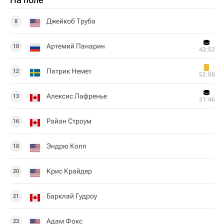
Джейкоб Труба
8
Артемий Панарин
10
43:52
Патрик Немет
12
52:08
Алексис Лафренье
13
31:46
Райан Строум
16
Эндрю Копп
18
Крис Крайдер
20
Барклай Гудроу
21
Адам Фокс
23