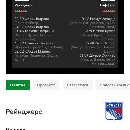
Рейнджерс
Баффало
03:59
Фрэнк Ватрано
18:12
Расмус Асплунд
(
Крис Крайдер
)
(
Матиас Самуэльссон
,
Кейси
04:17
Фрэнк Ватрано
Миттельштадт
)
31:46
Алексис Лафренье
22:06
Уилл Бутчер
(
Филип Чутил
,
Джонни
(
Пейтон Кребс
,
Винни
Бродзински
)
Хиностроза
)
43:52
Артемий Панарин
26:48
Кайл Окпосо
(
Джейкоб Труба
,
Эндрю Копп
)
(
Земгус Гиргенсонс
,
Расмус
62:02
К'Андре Миллер
Дэлин
)
(
Алексис Лафренье
,
Эндрю
53:07
Джефф Скиннер
Копп
)
(
Расмус Дэлин
,
Кейси
Миттельштадт
)
О матче
Протокол
Статистика
Новости коман
Рейнджерс
На поле