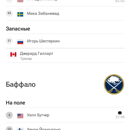
62:02
Мика Зибанежад
93
Запасные
Игорь Шестеркин
31
Джерард Галларт
Тренер
Баффало
На поле
Уилл Бутчер
4
22:06
Хенри Йокихарью
10