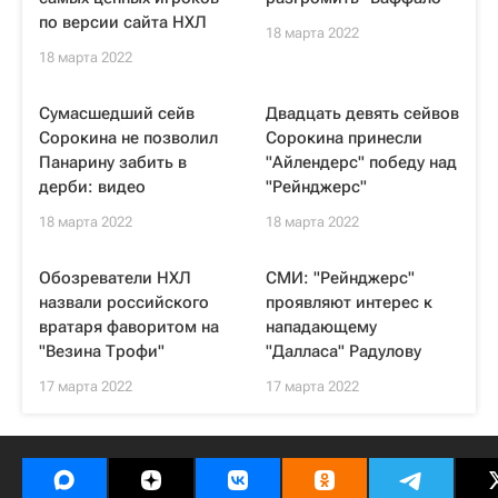
по версии сайта НХЛ
18 марта 2022
18 марта 2022
Сумасшедший сейв
Двадцать девять сейвов
Сорокина не позволил
Сорокина принесли
Панарину забить в
"Айлендерс" победу над
дерби: видео
"Рейнджерс"
18 марта 2022
18 марта 2022
Обозреватели НХЛ
СМИ: "Рейнджерс"
назвали российского
проявляют интерес к
вратаря фаворитом на
нападающему
"Везина Трофи"
"Далласа" Радулову
17 марта 2022
17 марта 2022