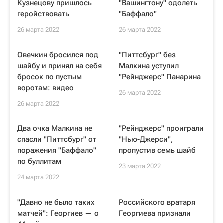
Кузнецову пришлось
"Вашингтону" одолеть
геройствовать
"Баффало"
26 марта 2022
26 марта 2022
Овечкин бросился под
"Питтсбург" без
шайбу и принял на себя
Малкина уступил
бросок по пустым
"Рейнджерс" Панарина
воротам: видео
26 марта 2022
26 марта 2022
Два очка Малкина не
"Рейнджерс" проиграли
спасли "Питтсбург" от
"Нью-Джерси",
поражения "Баффало"
пропустив семь шайб
по буллитам
23 марта 2022
24 марта 2022
"Давно не было таких
Российского вратаря
матчей": Георгиев — о
Георгиева признали