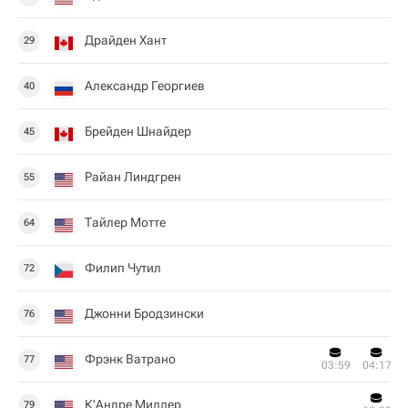
Драйден Хант
29
Александр Георгиев
40
Брейден Шнайдер
45
Райан Линдгрен
55
Тайлер Мотте
64
Филип Чутил
72
Джонни Бродзински
76
Фрэнк Ватрано
77
03:59
04:17
К'Андре Миллер
79