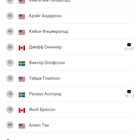
Кейси Миттельштадт
37
Крэйг Андерсон
41
Кейси Фицжеральд
45
Джефф Скиннер
53
53:07
Виктор Олофссон
71
Тейдж Томпсон
72
Расмус Асплунд
74
18:12
Якоб Брюсон
78
Алекс Так
89