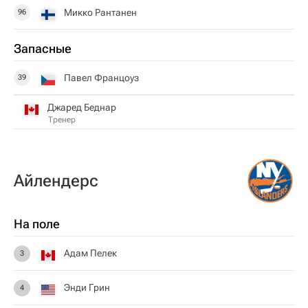
Микко Рантанен
96
Запасные
Павел Францоуз
39
Джаред Беднар
Тренер
Айлендерс
На поле
Адам Пелек
3
Энди Грин
4