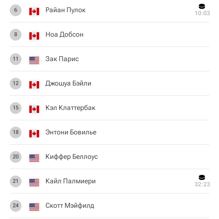
Райан Пулок
6
10:03
Ноа Добсон
8
Зак Парис
11
Джошуа Бэйли
12
Кэл Клаттербак
15
Энтони Бовилье
18
Киффер Беллоус
20
Кайл Палмиери
21
32:23
Скотт Мэйфилд
24