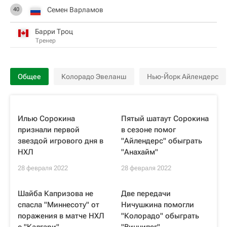
Семен Варламов
40
Барри Троц
Тренер
Общее
Колорадо Эвеланш
Нью-Йорк Айлендерс
Илью Сорокина
Пятый шатаут Сорокина
признали первой
в сезоне помог
звездой игрового дня в
"Айлендерс" обыграть
НХЛ
"Анахайм"
28 февраля 2022
28 февраля 2022
Шайба Капризова не
Две передачи
спасла "Миннесоту" от
Ничушкина помогли
поражения в матче НХЛ
"Колорадо" обыграть