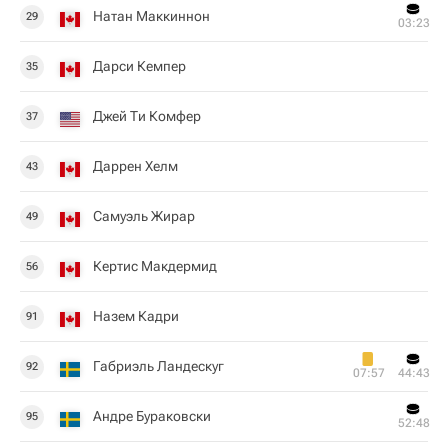
Натан Маккиннон
29
03:23
Дарси Кемпер
35
Джей Ти Комфер
37
Даррен Хелм
43
Самуэль Жирар
49
Кертис Макдермид
56
Назем Кадри
91
Габриэль Ландескуг
92
07:57
44:43
Андре Бураковски
95
52:48