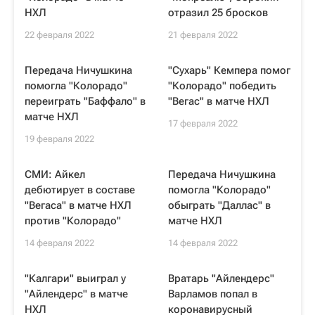
НХЛ
отразил 25 бросков
22 февраля 2022
21 февраля 2022
Передача Ничушкина
"Сухарь" Кемпера помог
помогла "Колорадо"
"Колорадо" победить
переиграть "Баффало" в
"Вегас" в матче НХЛ
матче НХЛ
17 февраля 2022
19 февраля 2022
СМИ: Айкел
Передача Ничушкина
дебютирует в составе
помогла "Колорадо"
"Вегаса" в матче НХЛ
обыграть "Даллас" в
против "Колорадо"
матче НХЛ
14 февраля 2022
14 февраля 2022
"Калгари" выиграл у
Вратарь "Айлендерс"
"Айлендерс" в матче
Варламов попал в
НХЛ
коронавирусный