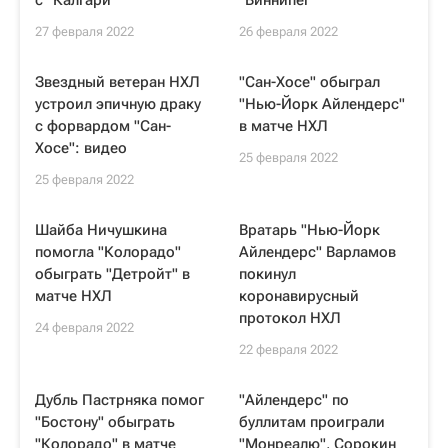
с "Калгари"
"Виннипег"
27 февраля 2022
26 февраля 2022
Звездный ветеран НХЛ
"Сан-Хосе" обыграл
устроил эпичную драку
"Нью-Йорк Айлендерс"
с форвардом "Сан-
в матче НХЛ
Хосе": видео
25 февраля 2022
25 февраля 2022
Шайба Ничушкина
Вратарь "Нью-Йорк
помогла "Колорадо"
Айлендерс" Варламов
обыграть "Детройт" в
покинул
матче НХЛ
коронавирусный
протокол НХЛ
24 февраля 2022
22 февраля 2022
Дубль Пастрняка помог
"Айлендерс" по
"Бостону" обыграть
буллитам проиграли
"Колорадо" в матче
"Монреалю", Сорокин