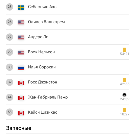
Себастьян Ахо
25
Оливер Вальстрем
26
Андерс Ли
27
Брок Нельсон
29
54:21
Илья Сорокин
30
Росс Джонстон
32
42:55
Жан-Габриэль Пажо
44
24:39
Кейси Цизикас
53
10:27
Запасные