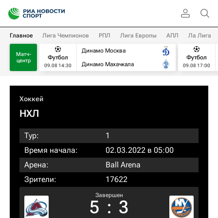
Главное
Лига Чемпионов
РПЛ
Лига Европы
АПЛ
Ла Лига
Динамо Москва
Матч-
Футбол
Футбол
центр
Динамо Махачкала
09.08 14:30
09.08 17:00
Хоккей
НХЛ
Тур:
1
Время начала:
02.03.2022 в 05:00
Арена:
Ball Arena
Зрители:
17622
Завершен
5
:
3