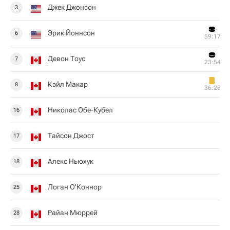
Джек Джонсон
3
Эрик Йоннсон
6
59:17
Девон Тоус
7
23:54
Кэйл Макар
8
36:25
Николас Обе-Кубел
16
Тайсон Джост
17
Алекс Ньюхук
18
Логан О'Коннор
25
Райан Мюррей
28