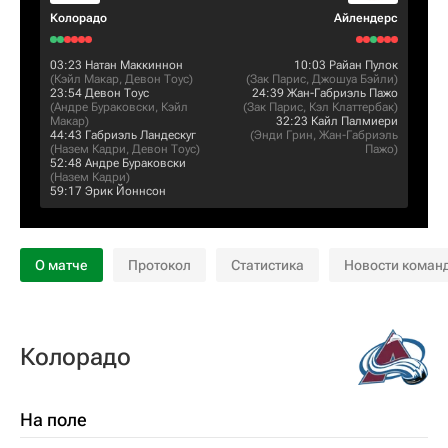
Колорадо
Айлендерс
03:23
Натан Маккиннон
10:03
Райан Пулок
(
Кэйл Макар
,
Девон Тоус
)
(
Зак Парис
,
Джошуа Бэйли
)
23:54
Девон Тоус
24:39
Жан-Габриэль Пажо
(
Андре Бураковски
,
Кэйл
(
Зак Парис
,
Кэл Клаттербак
)
Макар
)
32:23
Кайл Палмиери
44:43
Габриэль Ландескуг
(
Энди Грин
,
Жан-Габриэль
(
Назем Кадри
,
Девон Тоус
)
Пажо
)
52:48
Андре Бураковски
(
Назем Кадри
)
59:17
Эрик Йоннсон
О матче
Протокол
Статистика
Новости коман
Колорадо
На поле