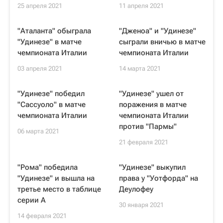
25 апреля 2021
11 апреля 2021
"Аталанта" обыграла
"Дженоа" и "Удинезе"
"Удинезе" в матче
сыграли вничью в матче
чемпионата Италии
чемпионата Италии
03 апреля 2021
14 марта 2021
"Удинезе" победил
"Удинезе" ушел от
"Сассуоло" в матче
поражения в матче
чемпионата Италии
чемпионата Италии
против "Пармы"
06 марта 2021
21 февраля 2021
"Рома" победила
"Удинезе" выкупил
"Удинезе" и вышла на
права у "Уотфорда" на
третье место в таблице
Деулофеу
серии А
30 января 2021
14 февраля 2021