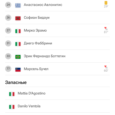
Анастасиос Авлонитис
24
29‎’‎
Софиан Бидауи
26
Мирко Эрамо
27
87‎’‎
Диего Фаббрини
31
Эрик Фернандо Боттегин
33
Марсель Бучел
77
60‎’‎
Запасные
Mattia D'Agostino
Danilo Ventola