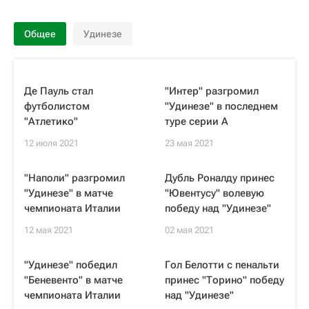
Общее
Удинезе
Де Пауль стал
"Интер" разгромил
футболистом
"Удинезе" в последнем
"Атлетико"
туре серии А
12 июля 2021
23 мая 2021
"Наполи" разгромил
Дубль Роналду принес
"Удинезе" в матче
"Ювентусу" волевую
чемпионата Италии
победу над "Удинезе"
12 мая 2021
02 мая 2021
"Удинезе" победил
Гол Белотти с пенальти
"Беневенто" в матче
принес "Торино" победу
чемпионата Италии
над "Удинезе"