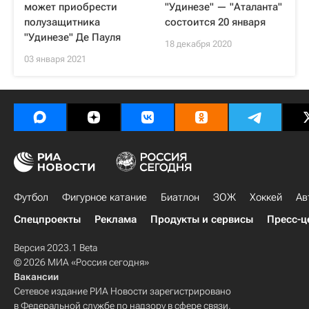
может приобрести
"Удинезе" — "Аталанта"
полузащитника
состоится 20 января
"Удинезе" Де Пауля
18 декабря 2020
03 января 2021
Футбол
Фигурное катание
Биатлон
ЗОЖ
Хоккей
Ав
Спецпроекты
Реклама
Продукты и сервисы
Пресс-ц
Версия 2023.1 Beta
© 2026 МИА «Россия сегодня»
Вакансии
Сетевое издание РИА Новости зарегистрировано
в Федеральной службе по надзору в сфере связи,