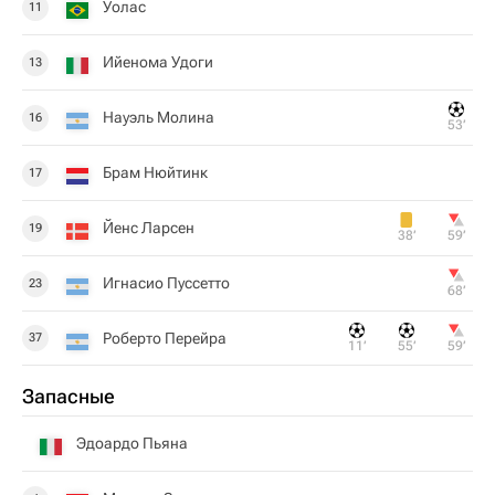
Уолас
11
Ийенома Удоги
13
Науэль Молина
16
53‎’‎
Брам Нюйтинк
17
Йенс Ларсен
19
38‎’‎
59‎’‎
Игнасио Пуссетто
23
68‎’‎
Роберто Перейра
37
11‎’‎
55‎’‎
59‎’‎
Запасные
Эдоардо Пьяна