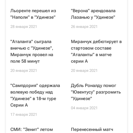
Льоренте перешел из
"Верона" арендовала
"Наполи" в "Удинезе"
Лазанью у "Удинезе"
28 января 2021
26 января 2021
"Аталанта" сыграла
Миранчук дебютирует в
вничью с "Удинезе",
стартовом составе
Миранчук провел на
"Аталанты" в матче
поле 58 минут
серии А
20 января 2021
20 января 2021
"Сампдория" одержала
Дубль Роналду помог
волевую победу над
"Ювентусу" разгромить
"Удинезе" в 18-м туре
"Удинезе"
Серии А
04 января 2021
17 января 2021
СМИ: "Зенит" летом
Перенесенный матч