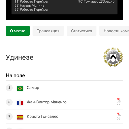
11‎’‎
Роберто Перейра
90‎’‎
Томмазо Д'Орацио
53‎’‎
Науэль Молина
55‎’‎
Роберто Перейра
О матче
Трансляция
Статистика
Новости ком
Удинезе
На поле
Самир
3
Жан-Виктор Макенго
6
77‎’‎
Кристо Гонсалес
9
68‎’‎