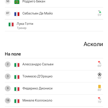
Родриго Бекан
50
Себастьен Де Майо
87
59‎’‎
Лука Готти
Тренер
Асколи
На поле
Алессандро Сальви
2
60‎’‎
Томмазо Д'Орацио
3
90‎’‎
Федерико Диониси
9
80‎’‎
Микеле Коллоколо
18
70‎’‎