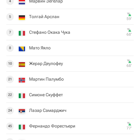
Марвин Зегелар
4
Толгай Арслан
5
59‎’‎
Стефано Окака Чука
7
68‎’‎
Мато Яяло
8
Жерар Деулофеу
10
68‎’‎
Мартин Палумбо
21
Симоне Скуффет
22
Лазар Самарджич
24
Фернандо Форестьери
45
77‎’‎