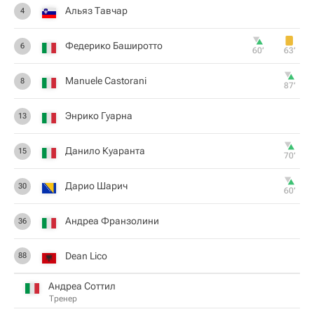
Альяз Тавчар
4
Федерико Баширотто
6
60‎’‎
63‎’‎
Manuele Castorani
8
87‎’‎
Энрико Гуарна
13
Данило Куаранта
15
70‎’‎
Дарио Шарич
30
60‎’‎
Андреа Франзолини
36
Dean Lico
88
Андреа Соттил
Тренер