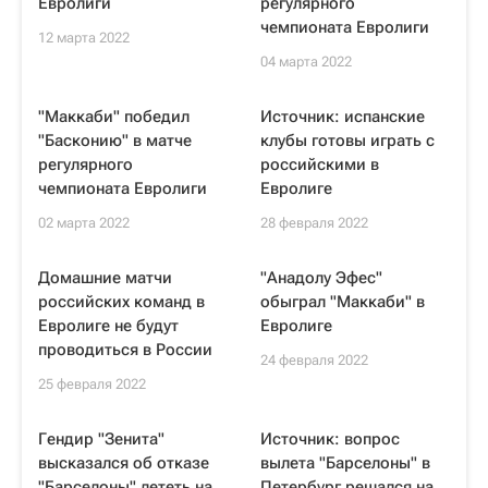
Евролиги
регулярного
чемпионата Евролиги
12 марта 2022
04 марта 2022
"Маккаби" победил
Источник: испанские
"Басконию" в матче
клубы готовы играть с
регулярного
российскими в
чемпионата Евролиги
Евролиге
02 марта 2022
28 февраля 2022
Домашние матчи
"Анадолу Эфес"
российских команд в
обыграл "Маккаби" в
Евролиге не будут
Евролиге
проводиться в России
24 февраля 2022
25 февраля 2022
Гендир "Зенита"
Источник: вопрос
высказался об отказе
вылета "Барселоны" в
"Барселоны" лететь на
Петербург решался на