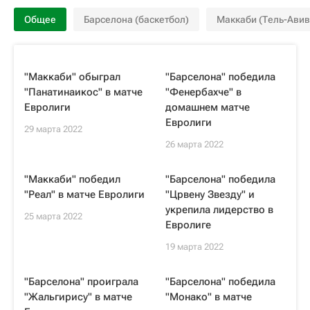
Общее
Барселона (баскетбол)
Маккаби (Тель-Авив
"Маккаби" обыграл
"Барселона" победила
"Панатинаикос" в матче
"Фенербахче" в
Евролиги
домашнем матче
Евролиги
29 марта 2022
26 марта 2022
"Маккаби" победил
"Барселона" победила
"Реал" в матче Евролиги
"Црвену Звезду" и
укрепила лидерство в
25 марта 2022
Евролиге
19 марта 2022
"Барселона" проиграла
"Барселона" победила
"Жальгирису" в матче
"Монако" в матче