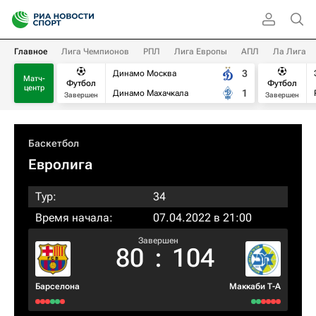
Главное
Лига Чемпионов
РПЛ
Лига Европы
АПЛ
Ла Лига
3
Динамо Москва
Матч-
Футбол
Футбол
центр
1
Динамо Махачкала
Завершен
Завершен
Баскетбол
Евролига
Тур:
34
Время начала:
07.04.2022 в 21:00
Завершен
80
:
104
Барселона
Маккаби Т-А