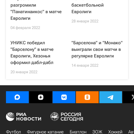
разгромили
баскетбольной
"Панатинаикос" в матче
Евролиги
Евролиги
28 января 2022
04 февраля 2022
УНИКС победил
"Барселона" и "Монако"
"Барселону" в матче
выиграли свои матчи в
Евролиги, Хезонья
регулярке Евролиги
оформил дабл-дабл
14 января 2022
20 января 2022
Футбол
Фигурное катание
Биатлон
ЗОЖ
Хоккей
Ав