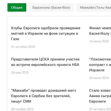
Общее
Барселона (баскетбол)
Маккаби (Тель-Ав
Клубы Евролиги одобрили проведение
Финал чемп
матчей в Израиле на фоне ситуации в
баскетболу
Газе
16 июня 2025
21 октября 2025
Представители ЦСКА приняли участие
"Локомотив
во встрече европейского проекта НБА
контракт с 
Израиля
28 мая 2025
20 июля 2024
"Маккаби" проведет домашний матч
Стало извес
Евролиги в Сербии без зрителей,
Авива сыгр
пишут СМИ
Евролиги
06 ноября 2023
25 октября 20