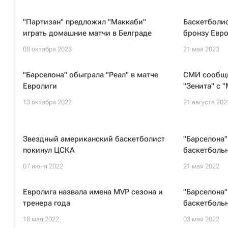
"Партизан" предложил "Маккаби"
Баскетболи
играть домашние матчи в Белграде
бронзу Евр
08 октября 2023
21 мая 2023
"Барселона" обыграла "Реал" в матче
СМИ сообщи
Евролиги
"Зенита" с 
13 октября 2022
21 августа 202
Звездный американский баскетболист
"Барселона"
покинул ЦСКА
баскетболь
07 июня 2022
21 мая 2022
Евролига назвала имена MVP сезона и
"Барселона"
тренера года
баскетболь
18 мая 2022
03 мая 2022