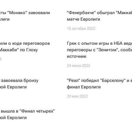
сты "Монако" завоевали
"Фенербахче" обыграл "Маккаб
олиги
матче Евролиги
15 октября 2022
ли о ходе переговоров
Грек с опытом игры в НБА вед
"Маккаби" по Глоху
переговоры с "Зенитом", соо
источник
2
24 июня 2022
 завоевала бронзу
"Реал" победил "Барселону" и
ной Евролиги
финал Евролиги
20 мая 2022
 вышла в "Финал четырех"
ной Евролиги