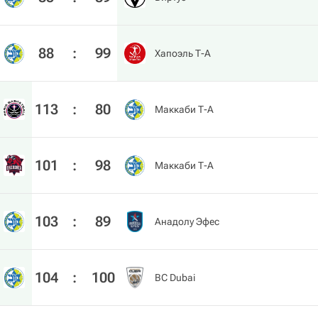
88
:
99
Хапоэль Т-А
113
:
80
Маккаби Т-А
101
:
98
Маккаби Т-А
103
:
89
Анадолу Эфес
104
:
100
BC Dubai