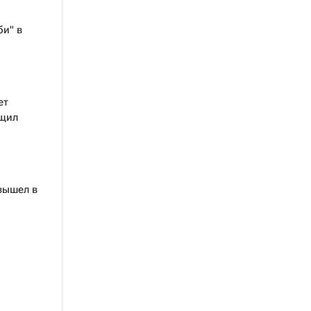
и" в
ет
бщил
 вышел в