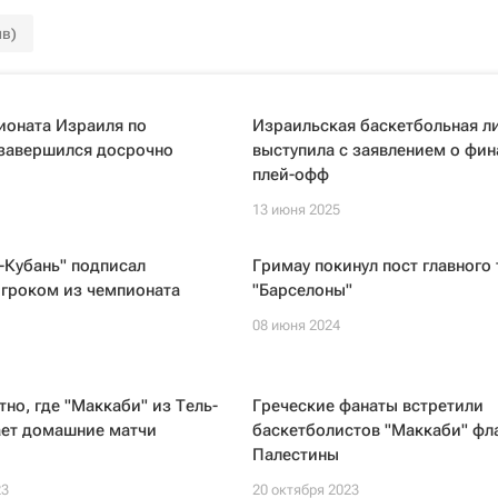
ив)
ионата Израиля по
Израильская баскетбольная л
 завершился досрочно
выступила с заявлением о фин
плей-офф
13 июня 2025
-Кубань" подписал
Гримау покинул пост главного
игроком из чемпионата
"Барселоны"
08 июня 2024
тно, где "Маккаби" из Тель-
Греческие фанаты встретили
ает домашние матчи
баскетболистов "Маккаби" фл
Палестины
23
20 октября 2023