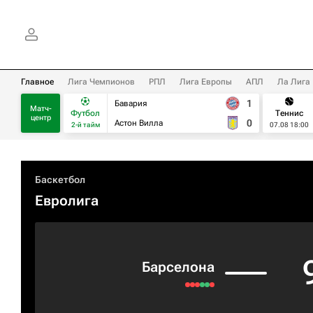
Главное
Лига Чемпионов
РПЛ
Лига Европы
АПЛ
Ла Лига
1
Бавария
Матч-
Футбол
Теннис
центр
0
Астон Вилла
2-й тайм
07.08 18:00
Баскетбол
Евролига
Барселона