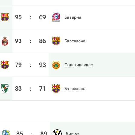
95
:
69
Бавария
93
:
86
Барселона
79
:
93
Панатинаикос
83
:
71
Барселона
85
:
89
Виртус