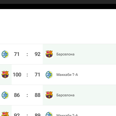
71
:
92
Барселона
100
:
71
Маккаби Т-А
86
:
88
Барселона
92
:
89
Маккаби Т-А