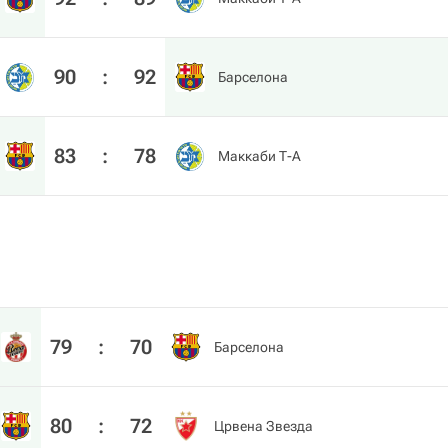
90
:
92
Барселона
83
:
78
Маккаби Т-А
79
:
70
Барселона
80
:
72
Црвена Звезда