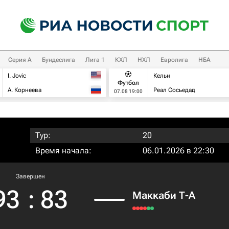
Серия А
Бундеслига
Лига 1
КХЛ
НХЛ
Евролига
НБА
I. Jovic
Кельн
Футбол
А. Корнеева
Реал Сосьедад
07.08 19:00
Тур:
20
Время начала:
06.01.2026 в 22:30
Завершен
93
:
83
Маккаби Т-А