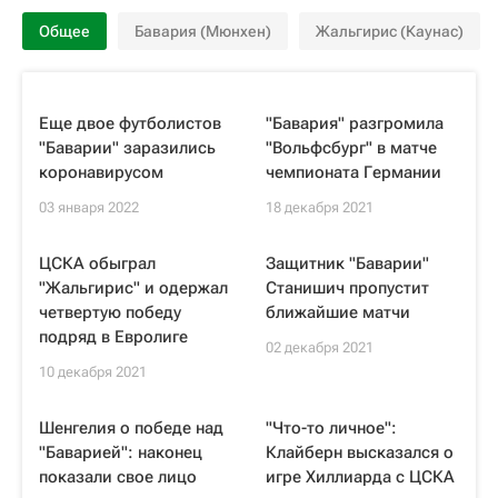
Общее
Бавария (Мюнхен)
Жальгирис (Каунас)
Еще двое футболистов
"Бавария" разгромила
"Баварии" заразились
"Вольфсбург" в матче
коронавирусом
чемпионата Германии
03 января 2022
18 декабря 2021
ЦСКА обыграл
Защитник "Баварии"
"Жальгирис" и одержал
Станишич пропустит
четвертую победу
ближайшие матчи
подряд в Евролиге
02 декабря 2021
10 декабря 2021
Шенгелия о победе над
"Что-то личное":
"Баварией": наконец
Клайберн высказался о
показали свое лицо
игре Хиллиарда с ЦСКА