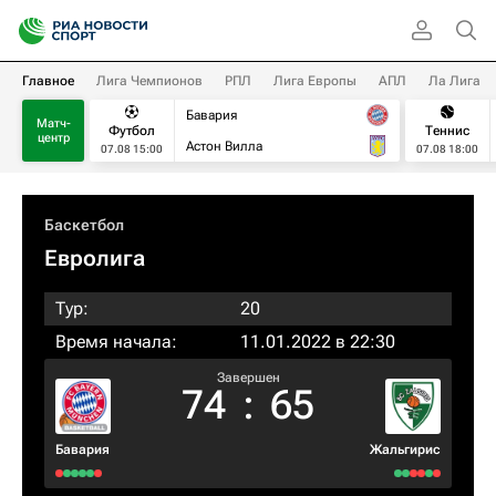
Главное
Лига Чемпионов
РПЛ
Лига Европы
АПЛ
Ла Лига
Бавария
Матч-
Футбол
Теннис
центр
Астон Вилла
07.08 15:00
07.08 18:00
Баскетбол
Евролига
Тур:
20
Время начала:
11.01.2022 в 22:30
Завершен
74
:
65
Бавария
Жальгирис