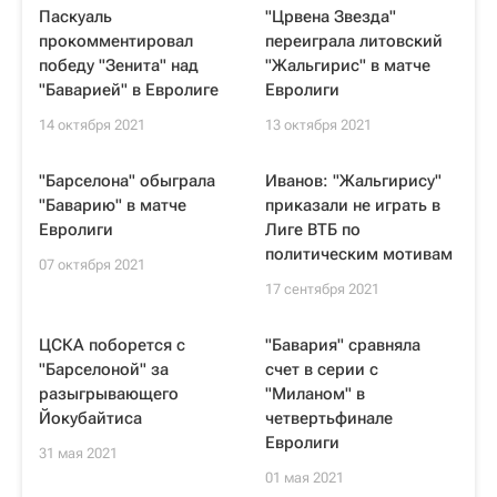
Паскуаль
"Црвена Звезда"
прокомментировал
переиграла литовский
победу "Зенита" над
"Жальгирис" в матче
"Баварией" в Евролиге
Евролиги
14 октября 2021
13 октября 2021
"Барселона" обыграла
Иванов: "Жальгирису"
"Баварию" в матче
приказали не играть в
Евролиги
Лиге ВТБ по
политическим мотивам
07 октября 2021
17 сентября 2021
ЦСКА поборется с
"Бавария" сравняла
"Барселоной" за
счет в серии с
разыгрывающего
"Миланом" в
Йокубайтиса
четвертьфинале
Евролиги
31 мая 2021
01 мая 2021