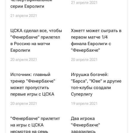
21 апреля 2021
серии Евролиги
21 апреля 2021
ЦСКА сделал все, чтобы
Хэкетт может сыграть в
"Фенербахче" прилетел
первом матче 1/4
в Россию на матчи
финала Евролиги с
Евролиги
"Фенербахче"
20 апреля 2021
20 апреля 2021
Источник: главный
Игрушка богачей:
тренер "Фенербахче"
"Барса", "Юве" и другие
может пропустить
топ-клубы создали
первые игры с ЦСКА
Суперлигу
20 апреля 2021
19 апреля 2021
"Фенербахче" прилетит
Два игрока
на игры с ЦСКА
"Фенербахче"
несмотря на семь
заразились