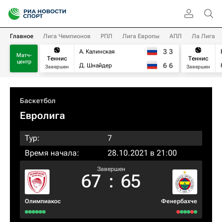
Главное
Лига Чемпионов
РПЛ
Лига Европы
АПЛ
Ла Лига
3
3
А. Калинская
Матч-
Теннис
Теннис
центр
6
6
Д. Шнайдер
Завершен
Завершен
Баскетбол
Евролига
Тур:
7
Время начала:
28.10.2021 в 21:00
Завершен
67
:
65
Олимпиакос
Фенербахче