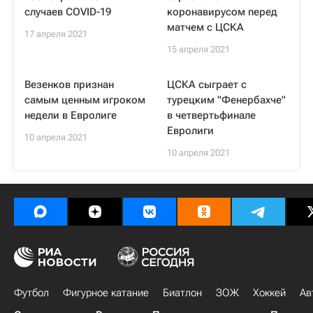
случаев COVID-19
коронавирусом перед
матчем с ЦСКА
17 апреля 2021
15 апреля 2021
Везенков признан
ЦСКА сыграет с
самым ценным игроком
турецким "Фенербахче"
недели в Евролиге
в четвертьфинале
Евролиги
10 апреля 2021
10 апреля 2021
Футбол
Фигурное катание
Биатлон
ЗОЖ
Хоккей
Ав