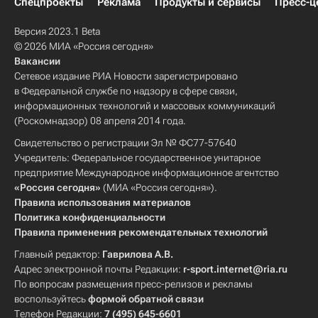
Спецпроекты
Реклама
Продукты и сервисы
Пресс-ц
Версия 2023.1 Beta
© 2026 МИА «Россия сегодня»
Вакансии
Сетевое издание РИА Новости зарегистрировано
в Федеральной службе по надзору в сфере связи,
информационных технологий и массовых коммуникаций
(Роскомнадзор) 08 апреля 2014 года.
Свидетельство о регистрации Эл № ФС77-57640
Учредитель: Федеральное государственное унитарное
предприятие Международное информационное агентство
«Россия сегодня»
(МИА «Россия сегодня»).
Правила использования материалов
Политика конфиденциальности
Правила применения рекомендательных технологий
Главный редактор:
Гаврилова А.В.
Адрес электронной почты Редакции:
r-sport.internet@ria.ru
По вопросам размещения пресс-релизов и рекламы
воспользуйтесь
формой обратной связи
Телефон Редакции:
7 (495) 645-6601