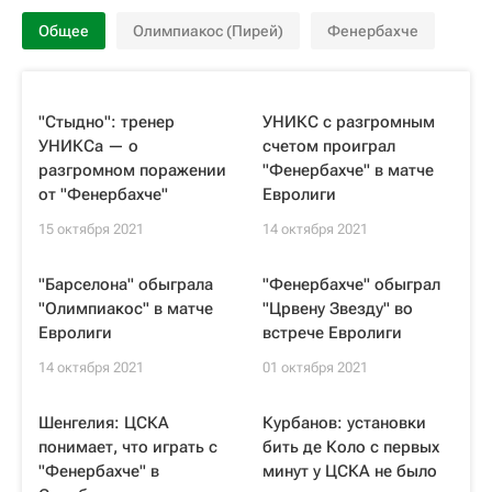
Общее
Олимпиакос (Пирей)
Фенербахче
"Стыдно": тренер
УНИКС с разгромным
УНИКСа — о
счетом проиграл
разгромном поражении
"Фенербахче" в матче
от "Фенербахче"
Евролиги
15 октября 2021
14 октября 2021
"Барселона" обыграла
"Фенербахче" обыграл
"Олимпиакос" в матче
"Црвену Звезду" во
Евролиги
встрече Евролиги
14 октября 2021
01 октября 2021
Шенгелия: ЦСКА
Курбанов: установки
понимает, что играть с
бить де Коло с первых
"Фенербахче" в
минут у ЦСКА не было