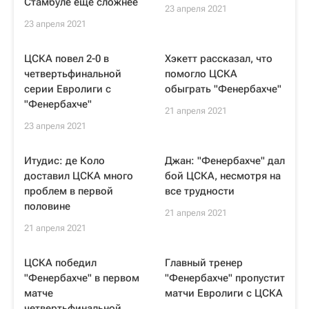
Стамбуле еще сложнее
23 апреля 2021
23 апреля 2021
ЦСКА повел 2-0 в
Хэкетт рассказал, что
четвертьфинальной
помогло ЦСКА
серии Евролиги с
обыграть "Фенербахче"
"Фенербахче"
21 апреля 2021
23 апреля 2021
Итудис: де Коло
Джан: "Фенербахче" дал
доставил ЦСКА много
бой ЦСКА, несмотря на
проблем в первой
все трудности
половине
21 апреля 2021
21 апреля 2021
ЦСКА победил
Главный тренер
"Фенербахче" в первом
"Фенербахче" пропустит
матче
матчи Евролиги с ЦСКА
четвертьфинальной