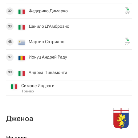
Федерико Димарко
32
69‎’‎
Данило Д'Амброзио
33
Мартин Сатриано
48
77‎’‎
Ионуц Андрей Раду
97
Андреа Пинамонти
99
Симоне Индзаги
Тренер
Дженоа
На поле