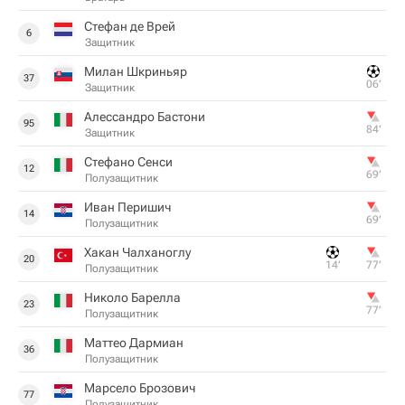
Стефан де Врей
6
Защитник
Милан Шкриньяр
37
06‎’‎
Защитник
Алессандро Бастони
95
84‎’‎
Защитник
Стефано Сенси
12
69‎’‎
Полузащитник
Иван Перишич
14
69‎’‎
Полузащитник
Хакан Чалханоглу
20
14‎’‎
77‎’‎
Полузащитник
Николо Барелла
23
77‎’‎
Полузащитник
Маттео Дармиан
36
Полузащитник
Марсело Брозович
77
Полузащитник