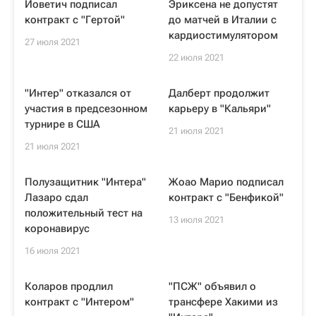
Йоветич подписал
Эриксена не допустят
контракт с "Гертой"
до матчей в Италии с
кардиостимулятором
27 июля 2021
22 июля 2021
"Интер" отказался от
Далберт продолжит
участия в предсезонном
карьеру в "Кальяри"
турнире в США
21 июля 2021
21 июля 2021
Полузащитник "Интера"
Жоао Марио подписал
Лазаро сдал
контракт с "Бенфикой"
положительный тест на
13 июля 2021
коронавирус
16 июля 2021
Коларов продлил
"ПСЖ" объявил о
контракт с "Интером"
трансфере Хакими из