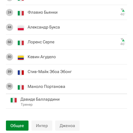
Флавио Бьянки
24
46‎’‎
Александр Букса
44
Лоренс Серпе
66
46‎’‎
Кевин Агудело
80
Стив-Майк Эбоа Эбонг
89
Маноло Портанова
90
Давиде Баллардини
Тренер
Общее
Интер
Дженоа