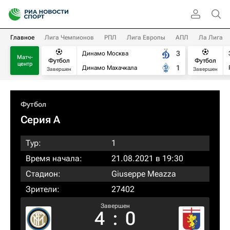
Главное
Лига Чемпионов
РПЛ
Лига Европы
АПЛ
Ла Лига
3
Динамо Москва
Матч-
Футбол
Футбол
центр
1
Динамо Махачкала
Завершен
Завершен
Футбол
Серия А
Тур:
1
Время начала:
21.08.2021 в 19:30
Стадион:
Giuseppe Meazza
Зрители:
27402
Завершен
4
:
0