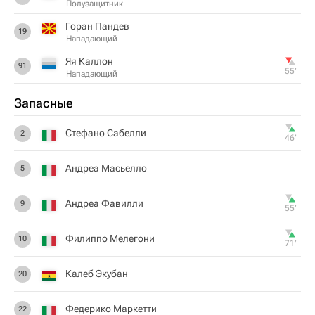
Полузащитник
Горан Пандев
19
Нападающий
Яя Каллон
91
55‎’‎
Нападающий
Запасные
Стефано Сабелли
2
46‎’‎
Андреа Масьелло
5
Андреа Фавилли
9
55‎’‎
Филиппо Мелегони
10
71‎’‎
Калеб Экубан
20
Федерико Маркетти
22