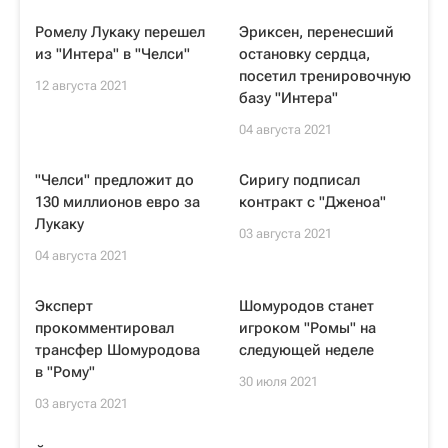
Ромелу Лукаку перешел
Эриксен, перенесший
из "Интера" в "Челси"
остановку сердца,
посетил тренировочную
12 августа 2021
базу "Интера"
04 августа 2021
"Челси" предложит до
Сиригу подписал
130 миллионов евро за
контракт с "Дженоа"
Лукаку
03 августа 2021
04 августа 2021
Эксперт
Шомуродов станет
прокомментировал
игроком "Ромы" на
трансфер Шомуродова
следующей неделе
в "Рому"
30 июля 2021
03 августа 2021