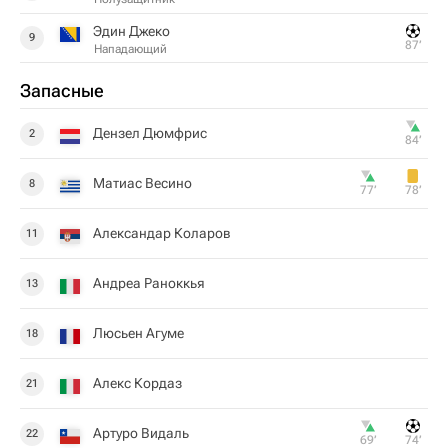
Эдин Джеко
9
87‎’‎
Нападающий
Запасные
Дензел Дюмфрис
2
84‎’‎
Матиас Весино
8
77‎’‎
78‎’‎
Александaр Коларов
11
Андреа Раноккья
13
Люсьен Агуме
18
Алекс Кордаз
21
Артуро Видаль
22
69‎’‎
74‎’‎