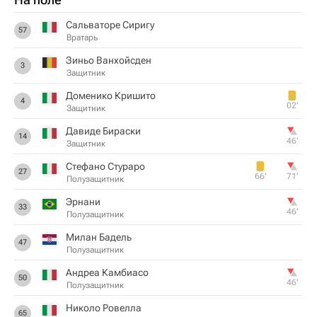
Сальваторе Сиригу
57
Вратарь
Зиньо Ванхойсден
3
Защитник
Доменико Кришито
4
02‎’‎
Защитник
Давиде Бираски
14
46‎’‎
Защитник
Стефано Стураро
27
66‎’‎
71‎’‎
Полузащитник
Эрнани
33
46‎’‎
Полузащитник
Милан Бадель
47
Полузащитник
Андреа Камбиасо
50
46‎’‎
Полузащитник
Николо Ровелла
65