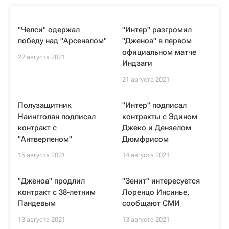
"Челси" одержал
"Интер" разгромил
победу над "Арсеналом"
"Дженоа" в первом
официальном матче
22 августа 2021
Индзаги
21 августа 2021
Полузащитник
"Интер" подписал
Наингголан подписал
контракты с Эдином
контракт с
Джеко и Дензелом
"Антверпеном"
Дюмфрисом
15 августа 2021
14 августа 2021
"Дженоа" продлил
"Зенит" интересуется
контракт с 38-летним
Лоренцо Инсинье,
Пандевым
сообщают СМИ
13 августа 2021
13 августа 2021