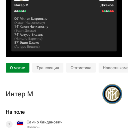
Интер М
Дженоа
06‎’‎
Милан Шкриньяр
(
Хакан Чалханоглу
)
14‎’‎
Хакан Чалханоглу
(
Эдин Джеко
)
74‎’‎
Артуро Видаль
(
Николо Барелла
)
87‎’‎
Эдин Джеко
(
Артуро Видаль
)
О матче
Трансляция
Статистика
Новости ком
Интер М
На поле
Самир Ханданович
1
Вратарь