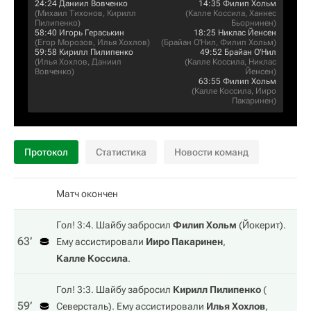
24:24
Даниил Вовченко
14:35
Филип Хольм
(
Михаил Тихонов
,
Кирилл
(
Калле Коссила
,
Ханнес
Пилипенко
)
Бьорнинен
)
58:40
Игорь Гераськин
18:25
Никлас Йенсен
(
Егор Морозов
,
Илья Хохлов
)
(
Брайан О'Нил
,
Филип Хольм
)
59:58
Кирилл Пилипенко
49:52
Брайан О'Нил
(
Илья Хохлов
,
Даниил
(
Калле Коссила
,
Никлас
Вовченко
)
Йенсен
)
63:55
Филип Хольм
(
Калле Коссила
,
Ииро
Пакаринен
)
Протокол
Статистика
Новости команд
Матч окончен
Гол! 3:4. Шайбу забросил
Филип Хольм
(
Йокерит
).
63‎’‎
Ему ассистировали
Ииро Пакаринен
,
Калле Коссила
.
Гол! 3:3. Шайбу забросил
Кирилл Пилипенко
(
59‎’‎
Северсталь
). Ему ассистировали
Илья Хохлов
,