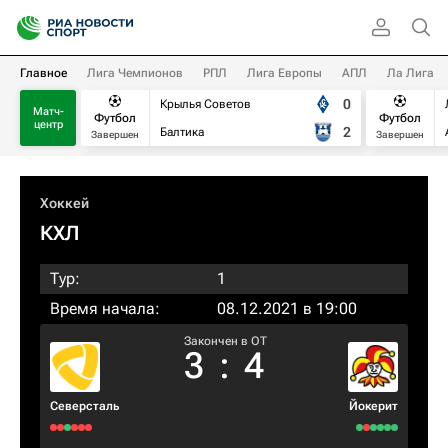
Главное
Лига Чемпионов
РПЛ
Лига Европы
АПЛ
Ла Лига
0
Крылья Советов
Матч-
Футбол
Футбол
центр
2
Балтика
Завершен
Завершен
Хоккей
КХЛ
Тур:
1
Время начала:
08.12.2021 в 19:00
Закончен в OT
3
:
4
Северсталь
Йокерит