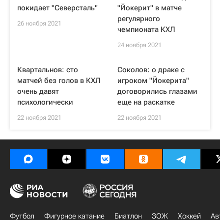
покидает "Северсталь"
"Йокерит" в матче
регулярного
26 ноября 2021
чемпионата КХЛ
24 ноября 2021
Квартальнов: сто
Соколов: о драке с
матчей без голов в КХЛ
игроком "Йокерита"
очень давят
договорились глазами
психологически
еще на раскатке
22 ноября 2021
22 ноября 2021
Футбол
Фигурное катание
Биатлон
ЗОЖ
Хоккей
Ав