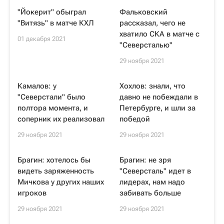
"Йокерит" обыграл
Фальковский
"Витязь" в матче КХЛ
рассказал, чего не
хватило СКА в матче с
01 декабря 2021
"Северсталью"
29 ноября 2021
Камалов: у
Хохлов: знали, что
"Северстали" было
давно не побеждали в
полтора момента, и
Петербурге, и шли за
соперник их реализовал
победой
29 ноября 2021
29 ноября 2021
Брагин: хотелось бы
Брагин: не зря
видеть заряженность
"Северсталь" идет в
Мичкова у других наших
лидерах, нам надо
игроков
забивать больше
29 ноября 2021
29 ноября 2021