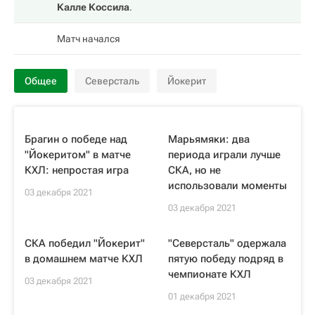
Калле Коссила
.
Матч начался
Общее
Северсталь
Йокерит
Брагин о победе над
Марьямяки: два
"Йокеритом" в матче
периода играли лучше
КХЛ: непростая игра
СКА, но не
использовали моменты
03 декабря 2021
03 декабря 2021
СКА победил "Йокерит"
"Северсталь" одержала
в домашнем матче КХЛ
пятую победу подряд в
чемпионате КХЛ
03 декабря 2021
01 декабря 2021