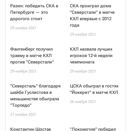
Разин: победить СКА в
СКА проиграл дома
Петербурге — это
"Северстали" в матче
дорогого стоит
КХЛ впервые с 2012
года
29 ноября 2021
29 ноября 2021
Фантенберг получил
КХЛ назвала лучших
травму в матче КХЛ
игроков 12-й недели
против "Северстали"
чемпионата
29 ноября 2021
29 ноября 2021
"Северсталь" благодаря
ЦСКА обыграл в гостях
шайбе Гуслистова в
"Йокерит" в матче КХЛ
меньшинстве обыграла
26 ноября 2021
"Торпедо"
27 ноября 2021
Константин Шостак
"Локомотив" победил