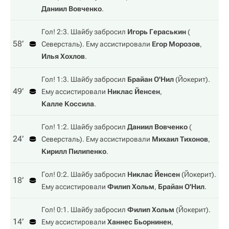
Даниил Вовченко
.
Гол! 2:3. Шайбу забросил
Игорь Гераськин
(
58‎’‎
Северсталь
). Ему ассистировали
Егор Морозов
,
Илья Хохлов
.
Гол! 1:3. Шайбу забросил
Брайан О'Нил
(
Йокерит
).
49‎’‎
Ему ассистировали
Никлас Йенсен
,
Калле Коссила
.
Гол! 1:2. Шайбу забросил
Даниил Вовченко
(
24‎’‎
Северсталь
). Ему ассистировали
Михаил Тихонов
,
Кирилл Пилипенко
.
Гол! 0:2. Шайбу забросил
Никлас Йенсен
(
Йокерит
).
18‎’‎
Ему ассистировали
Филип Хольм
,
Брайан О'Нил
.
Гол! 0:1. Шайбу забросил
Филип Хольм
(
Йокерит
).
14‎’‎
Ему ассистировали
Ханнес Бьорнинен
,