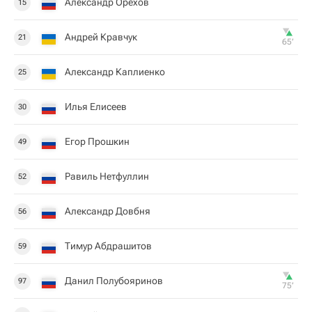
Александр Орехов
15
Андрей Кравчук
21
65‎’‎
Александр Каплиенко
25
Илья Елисеев
30
Егор Прошкин
49
Равиль Нетфуллин
52
Александр Довбня
56
Тимур Абдрашитов
59
Данил Полубояринов
97
75‎’‎