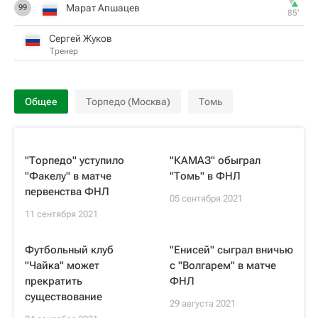
Марат Апшацев
99
85‎’‎
Сергей Жуков
Тренер
Общее
Торпедо (Москва)
Томь
"Торпедо" уступило
"КАМАЗ" обыграл
"Факелу" в матче
"Томь" в ФНЛ
первенства ФНЛ
05 сентября 2021
11 сентября 2021
Футбольный клуб
"Енисей" сыграл вничью
"Чайка" может
с "Волгарем" в матче
прекратить
ФНЛ
существование
29 августа 2021