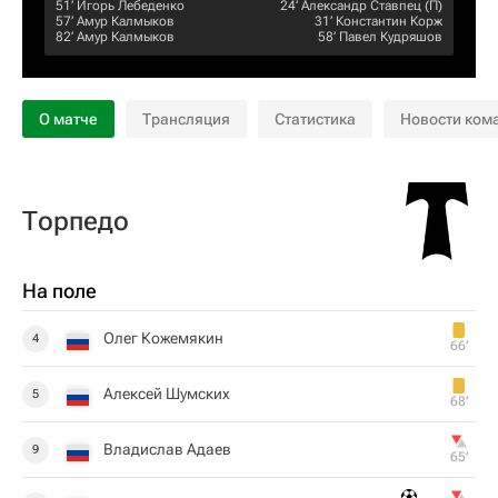
51‎’‎
Игорь Лебеденко
24‎’‎
Александр Ставпец
(П)
57‎’‎
Амур Калмыков
31‎’‎
Константин Корж
82‎’‎
Амур Калмыков
58‎’‎
Павел Кудряшов
О матче
Трансляция
Статистика
Новости ком
Торпедо
На поле
Олег Кожемякин
4
66‎’‎
Алексей Шумских
5
68‎’‎
Владислав Адаев
9
65‎’‎