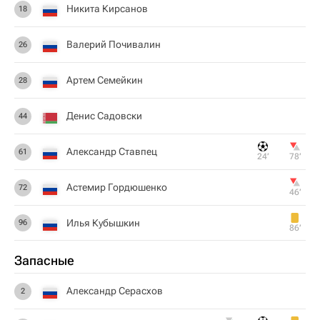
Никита Кирсанов
18
Валерий Почивалин
26
Артем Семейкин
28
Денис Садовски
44
Александр Ставпец
61
24‎’‎
78‎’‎
Астемир Гордюшенко
72
46‎’‎
Илья Кубышкин
96
86‎’‎
Запасные
Александр Серасхов
2