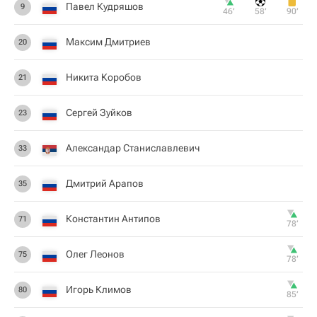
Павел Кудряшов
9
46‎’‎
58‎’‎
90‎’‎
Максим Дмитриев
20
Никита Коробов
21
Сергей Зуйков
23
Александар Станиславлевич
33
Дмитрий Арапов
35
Константин Антипов
71
78‎’‎
Олег Леонов
75
78‎’‎
Игорь Климов
80
85‎’‎