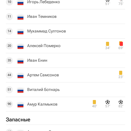
Игорь Лебеденко
10
51‎’‎
75‎’‎
Иван Темников
11
Мухаммад Султонов
14
Алексей Померко
20
34‎’‎
69‎’‎
Иван Енин
35
Артем Самсонов
44
23‎’‎
Виталий Ботнарь
51
Амур Калмыков
90
40‎’‎
57‎’‎
82‎’‎
Запасные