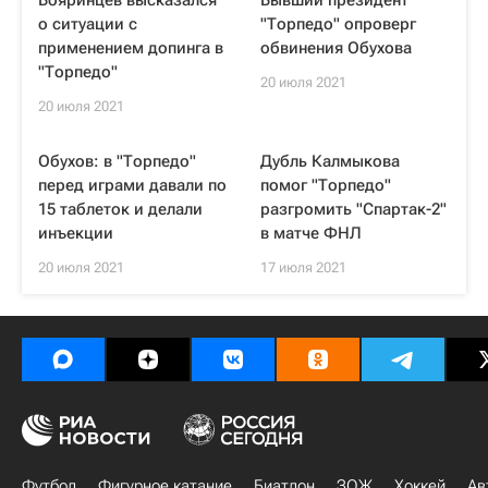
Бояринцев высказался
Бывший президент
о ситуации с
"Торпедо" опроверг
применением допинга в
обвинения Обухова
"Торпедо"
20 июля 2021
20 июля 2021
Обухов: в "Торпедо"
Дубль Калмыкова
перед играми давали по
помог "Торпедо"
15 таблеток и делали
разгромить "Спартак-2"
инъекции
в матче ФНЛ
20 июля 2021
17 июля 2021
Футбол
Фигурное катание
Биатлон
ЗОЖ
Хоккей
Ав