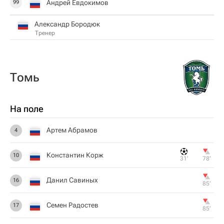
Андрей Евдокимов
99
Александр Бородюк
Тренер
Томь
На поле
Артем Абрамов
4
Константин Корж
10
31‎’‎
78‎’‎
Данил Савиных
16
85‎’‎
Семен Радостев
17
85‎’‎