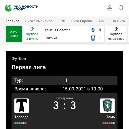
Главное
Лига Чемпионов
РПЛ
Лига Европы
АПЛ
Ла Лига
0
Крылья Советов
Матч-
Футбол
Футбол
центр
1
Балтика
2-й тайм
08.08 18:00
Футбол
Первая лига
Тур:
11
Время начала:
15.09.2021 в 19:00
Завершен
3
:
3
Торпедо
Томь