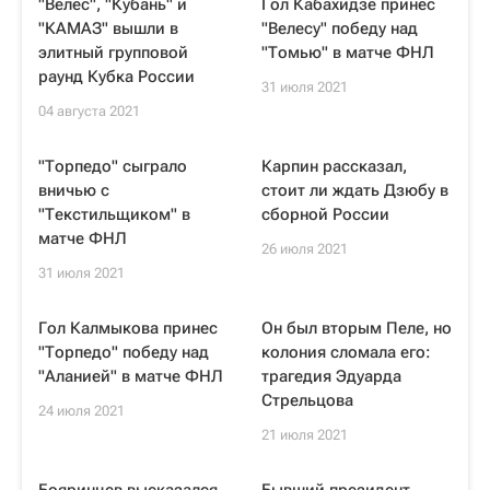
"Велес", "Кубань" и
Гол Кабахидзе принес
"КАМАЗ" вышли в
"Велесу" победу над
элитный групповой
"Томью" в матче ФНЛ
раунд Кубка России
31 июля 2021
04 августа 2021
"Торпедо" сыграло
Карпин рассказал,
вничью с
стоит ли ждать Дзюбу в
"Текстильщиком" в
сборной России
матче ФНЛ
26 июля 2021
31 июля 2021
Гол Калмыкова принес
Он был вторым Пеле, но
"Торпедо" победу над
колония сломала его:
"Аланией" в матче ФНЛ
трагедия Эдуарда
Стрельцова
24 июля 2021
21 июля 2021