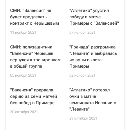
СМИ: "Валенсия" не
"Атлетико" упустил
будет продлевать
победу в матче
контракт с Черышевым
Примеры с "Валенсией"
11 ноября 2021
07 ноября 2021
СМИ: полузащитник
"Гранада" разгромила
"Валенсии" Черышев
"Леванте" и выбралась
вернулся к тренировкам
из зоны вылета
в общей группе
Примеры
05 ноября 2021
02 ноября 2021
"Валенсия" прервала
"Атлетико" потерял
серию из семи матчей
очки в матче
без побед в Примере
чемпионата Испании с
"Леванте"
30 октября 2021
29 октября 2021