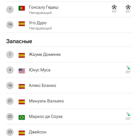
Гонсалу Гедеш
7
44‎’‎
85‎’‎
Нападающий
Уго Дуро
19
Нападающий
Запасные
Жауме Доменек
1
Юнус Муса
4
89‎’‎
Алекс Бланко
16
Мануэль Вальехо
21
Маркос де Соуза
22
60‎’‎
Джейсон
23