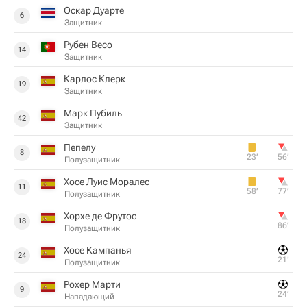
Оскар Дуарте
6
Защитник
Рубен Весо
14
Защитник
Карлос Клерк
19
Защитник
Марк Пубиль
42
Защитник
Пепелу
8
23‎’‎
56‎’‎
Полузащитник
Хосе Луис Моралес
11
58‎’‎
77‎’‎
Полузащитник
Хорхе де Фрутос
18
86‎’‎
Полузащитник
Хосе Кампанья
24
21‎’‎
Полузащитник
Рохер Марти
9
24‎’‎
Нападающий