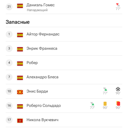
Даниэль Гомес
21
77‎’‎
Нападающий
Запасные
Айтор Фернандес
1
Энрик Франкеса
3
Робер
4
Алехандро Блеса
7
Энис Барди
10
77‎’‎
90‎’‎
Роберто Сольдадо
16
77‎’‎
90‎’‎
90‎’‎
Никола Вукчевич
17