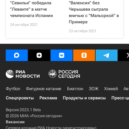
"Севилья" победила
"Валенсия" без
"Леванте" в матче
Черышева сыграла
чемпионата Испании
вничью с "Мальоркой" в
Примере
24 октября 2021
23 октября 2021
Футбол
Фигурное катание
Биатлон
ЗОЖ
Хоккей
Ав
Спецпроекты
Реклама
Продукты и сервисы
Пресс-ц
Версия 2023.1 Beta
© 2026 МИА «Россия сегодня»
Вакансии
Сетевое издание РИА Новости зарегистрировано