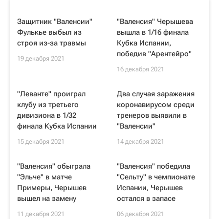
Защитник "Валенсии"
"Валенсия" Черышева
Фулькье выбыл из
вышла в 1/16 финала
строя из-за травмы
Кубка Испании,
победив "Арентейро"
19 декабря 2021
16 декабря 2021
"Леванте" проиграл
Два случая заражения
клубу из третьего
коронавирусом среди
дивизиона в 1/32
тренеров выявили в
финала Кубка Испании
"Валенсии"
15 декабря 2021
14 декабря 2021
"Валенсия" обыграла
"Валенсия" победила
"Эльче" в матче
"Сельту" в чемпионате
Примеры, Черышев
Испании, Черышев
вышел на замену
остался в запасе
11 декабря 2021
06 декабря 2021