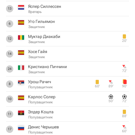
Яспер Силлессен
13
Вратарь
Уго Гильямон
6
Защитник
Муктар Диакаби
12
20‎’‎
Защитник
Хосе Гайя
14
Защитник
Кристиано Пиччини
24
72‎’‎
Защитник
Урош Рачич
8
60‎’‎
89‎’‎
90‎’‎
Полузащитник
Карлос Солер
10
50‎’‎
72‎’‎
Полузащитник
Элдер Кошта
11
88‎’‎
Полузащитник
Денис Черышев
17
60‎’‎
Полузащитник