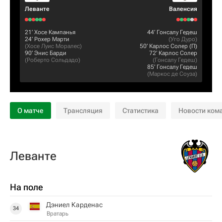
Леванте
Валенсия
21‎’‎
Хосе Кампанья
44‎’‎
Гонсалу Гедеш
24‎’‎
Рохер Марти
(
Уго Дуро
)
(
Хосе Луис Моралес
)
50‎’‎
Карлос Солер
(П)
90‎’‎
Энис Барди
72‎’‎
Карлос Солер
(
Роберто Сольдадо
)
(
Гонсалу Гедеш
)
85‎’‎
Гонсалу Гедеш
(
Маркос де Соуза
)
О матче
Трансляция
Статистика
Новости ком
Леванте
На поле
Дэниел Карденас
34
Вратарь