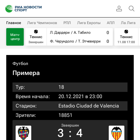
Главное
Лига Чемпионов
РПЛ
Лига Европы
АПЛ
Ла Лига
0
Л. Дардери
А. Табило
Матч-
Теннис
Теннис
центр
0
Ф. Черундоло
Т. Этчеверри
Завершен
11.08 17:00
Футбол
Примера
Тур:
18
Время начала:
20.12.2021 в 23:00
Стадион:
Estadio Ciudad de Valencia
Зрители:
18851
Завершен
3
:
4