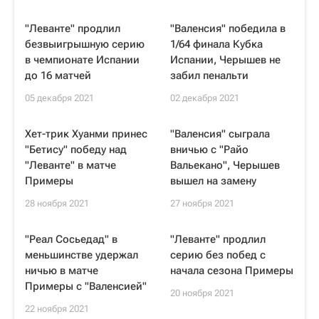
"Леванте" продлил
"Валенсия" победила в
безвыигрышную серию
1/64 финала Кубка
в чемпионате Испании
Испании, Черышев не
до 16 матчей
забил пенальти
05 декабря 2021
02 декабря 2021
Хет-трик Хуанми принес
"Валенсия" сыграла
"Бетису" победу над
вничью с "Райо
"Леванте" в матче
Вальекано", Черышев
Примеры
вышел на замену
28 ноября 2021
27 ноября 2021
"Реал Сосьедад" в
"Леванте" продлил
меньшинстве удержал
серию без побед с
ничью в матче
начала сезона Примеры
Примеры с "Валенсией"
20 ноября 2021
22 ноября 2021