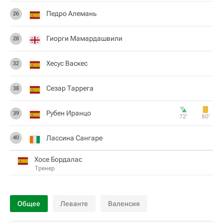
Педро Алемань
26
Гиорги Мамардашвили
28
Хесус Васкес
32
Сезар Таррега
38
Рубен Иранцо
39
72‎’‎
80‎’‎
Лассина Сангаре
40
Хосе Бордалас
Тренер
Общее
Леванте
Валенсия