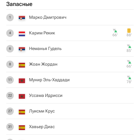
Запасные
Марко Дмитрович
1
Карим Рекик
4
66‎’‎
88‎’‎
Неманья Гудель
6
85‎’‎
Жоан Жордан
8
66‎’‎
Мунир Эль-Хаддади
11
78‎’‎
Уссама Идрисси
22
Луисми Крус
27
Хавьер Диас
31