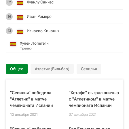
Хуанлу Санчес
32
Иван Ромеро
36
Игнасио Кинанья
43
Хулен Лопетеги
Тренер
Общее
Атлетик (Бильбао)
Севилья
"Севилья" победила
"Хетафе" сыграл вничью
"Атлетик" в матче
с "Атлетиком" в матче
чемпионата Испании
чемпионата Испании
12 декабря 2021
07 декабря 2021