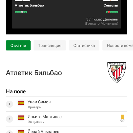
Атлетик Бильбао
Севилья
38‎’‎
Томас Дилейни
(
Гонсало Монтиэль
)
О матче
Трансляция
Статистика
Новости ком
Атлетик Бильбао
На поле
Унаи Симон
1
Вратарь
Иньиго Мартинес
4
90‎’‎
Защитник
Йерай Альварес