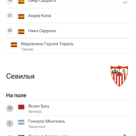
Ойер Саррага
19
66‎’‎
Андер Капа
21
Нико Серрано
33
Марселино Гарсия Тораль
Тренер
Севилья
На поле
Яссин Буну
13
Вратарь
Гонсало Монтиэль
2
Защитник