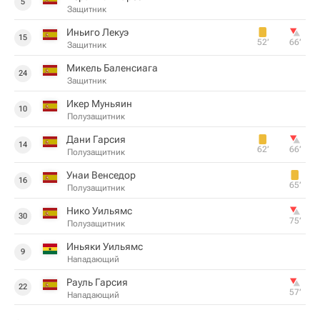
5
Защитник
Иньиго Лекуэ
15
52‎’‎
66‎’‎
Защитник
Микель Баленсиага
24
Защитник
Икер Муньяин
10
Полузащитник
Дани Гарсия
14
62‎’‎
66‎’‎
Полузащитник
Унаи Венседор
16
65‎’‎
Полузащитник
Нико Уильямс
30
75‎’‎
Полузащитник
Иньяки Уильямс
9
Нападающий
Рауль Гарсия
22
57‎’‎
Нападающий