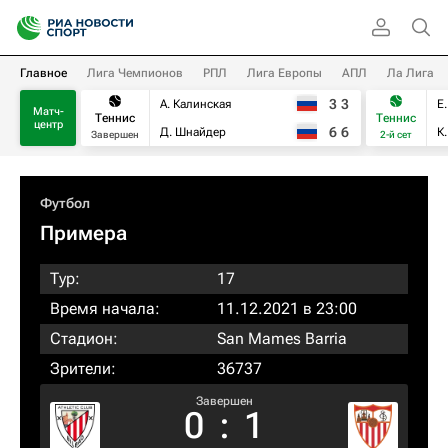
Главное
Лига Чемпионов
РПЛ
Лига Европы
АПЛ
Ла Лига
3
3
А. Калинская
Е
Матч-
Теннис
Теннис
центр
6
6
Д. Шнайдер
К
Завершен
2-й сет
Футбол
Примера
Тур:
17
Время начала:
11.12.2021 в 23:00
Стадион:
San Mames Barria
Зрители:
36737
Завершен
0
:
1