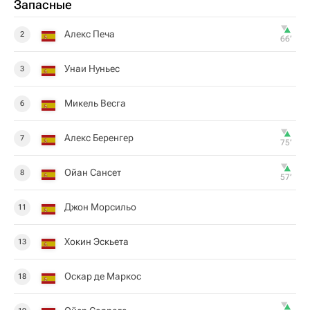
Запасные
Алекс Печа
2
66‎’‎
Унаи Нуньес
3
Микель Весга
6
Алекс Беренгер
7
75‎’‎
Ойан Сансет
8
57‎’‎
Джон Морсильо
11
Хокин Эскьета
13
Оскар де Маркос
18