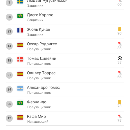
Людвиг Аугустинссон
3
66‎’‎
Защитник
Диего Карлос
20
Защитник
Жюль Кунде
23
90‎’‎
Защитник
Оскар Родригес
14
85‎’‎
Полузащитник
Томас Дилейни
18
38‎’‎
Полузащитник
Оливер Торрес
21
66‎’‎
Полузащитник
Алехандро Гомес
24
Полузащитник
Фернандо
25
73‎’‎
Полузащитник
Рафа Мир
12
78‎’‎
Нападающий