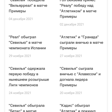
"Севилья" победила
Гол Бензема принес
"Вильярреал" в матче
"Реалу" победу над
Примеры
"Атлетиком" в матче
Примеры
04 декабря 2021
02 декабря 2021
"Реал" обыграл
"Атлетик" и "Гранада"
"Севилью" в матче
сыграли вничью в матче
чемпионата Испании
Примеры
29 ноября 2021
27 ноября 2021
"Севилья" одержала
"Севилья" сыграла
первую победу в
вничью с "Алавесом" и
нынешнем розыгрыше
догнала лидера
Лиги чемпионов
Примеры
24 ноября 2021
20 ноября 2021
"Севилья" обыграла
"Кадис" обыграл
"Бетис" в матче
"Атлетик" и покинул