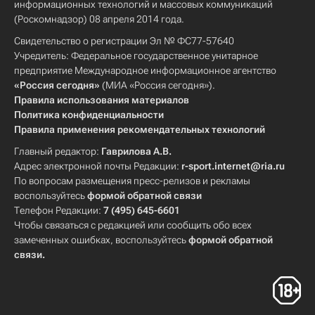
информационных технологий и массовых коммуникаций
(Роскомнадзор) 08 апреля 2014 года.
Свидетельство о регистрации Эл № ФС77-57640
Учредитель: Федеральное государственное унитарное
предприятие Международное информационное агентство
«Россия сегодня»
(МИА «Россия сегодня»).
Правила использования материалов
Политика конфиденциальности
Правила применения рекомендательных технологий
Главный редактор:
Гаврилова А.В.
Адрес электронной почты Редакции:
r-sport.internet@ria.ru
По вопросам размещения пресс-релизов и рекламы
воспользуйтесь
формой обратной связи
Телефон Редакции:
7 (495) 645-6601
Чтобы связаться с редакцией или сообщить обо всех
замеченных ошибках, воспользуйтесь
формой обратной
связи
.