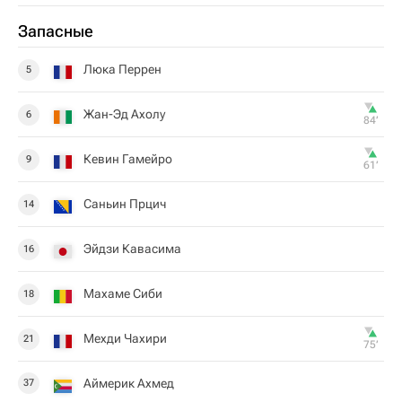
Запасные
Люка Перрен
5
Жан-Эд Ахолу
6
84‎’‎
Кевин Гамейро
9
61‎’‎
Саньин Прцич
14
Эйдзи Кавасима
16
Махаме Сиби
18
Мехди Чахири
21
75‎’‎
Аймерик Ахмед
37