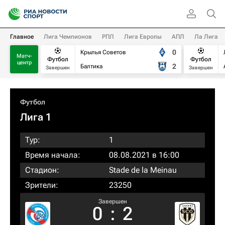
Главное
Лига Чемпионов
РПЛ
Лига Европы
АПЛ
Ла Лига
0
Крылья Советов
Матч-
Футбол
Футбол
центр
2
Балтика
Завершен
Завершен
Футбол
Лига 1
Тур:
1
Время начала:
08.08.2021 в 16:00
Стадион:
Stade de la Meinau
Зрители:
23250
Завершен
0
:
2