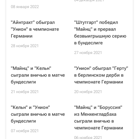
08 января 2022
"Айнтрахт" обыграл
"Штутгарт" победил
"Унион" в чемпионате
"Майнц" и прервал
Германии
безвыигрышную серию
в бундеслиге
28 ноября 2021
27 ноября 2021
"Майнц" и "Кельн"
"Унион" обыграл "Герту"
сыграли вничью в матче
в берлинском дерби в
бундеслиги
чемпионате Германии
21 ноября 2021
20 ноября 2021
"Кельн" и "Унион"
"Майнц" и "Боруссия"
сыграли вничью в матче
из Менхенгладбаха
бундеслиги
сыграли вничью в
чемпионате Германии
07 ноября 2021
06 ноября 2021