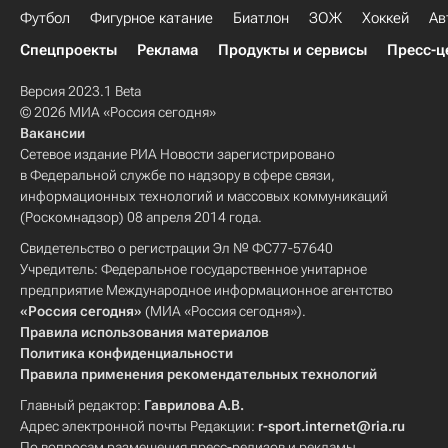
Футбол
Фигурное катание
Биатлон
ЗОЖ
Хоккей
Ав
Спецпроекты
Реклама
Продукты и сервисы
Пресс-ц
Версия 2023.1 Beta
© 2026 МИА «Россия сегодня»
Вакансии
Сетевое издание РИА Новости зарегистрировано
в Федеральной службе по надзору в сфере связи,
информационных технологий и массовых коммуникаций
(Роскомнадзор) 08 апреля 2014 года.
Свидетельство о регистрации Эл № ФС77-57640
Учредитель: Федеральное государственное унитарное
предприятие Международное информационное агентство
«Россия сегодня»
(МИА «Россия сегодня»).
Правила использования материалов
Политика конфиденциальности
Правила применения рекомендательных технологий
Главный редактор:
Гаврилова А.В.
Адрес электронной почты Редакции:
r-sport.internet@ria.ru
По вопросам размещения пресс-релизов и рекламы