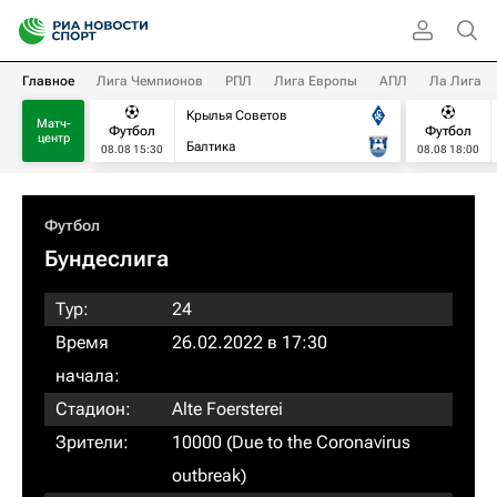
Главное
Лига Чемпионов
РПЛ
Лига Европы
АПЛ
Ла Лига
Крылья Советов
Матч-
Футбол
Футбол
центр
Балтика
08.08 15:30
08.08 18:00
Футбол
Бундеслига
Тур:
24
Время
26.02.2022 в 17:30
начала:
Стадион:
Alte Foersterei
Зрители:
10000 (Due to the Coronavirus
outbreak)