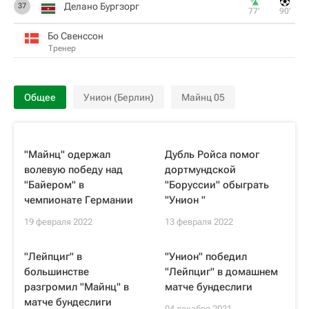
Делано Бургзорг
37
77‎’‎
90‎’‎
Бо Свенссон
Тренер
Общее
Унион (Берлин)
Майнц 05
"Майнц" одержал
Дубль Ройса помог
волевую победу над
дортмундской
"Байером" в
"Боруссии" обыграть
чемпионате Германии
"Унион "
19 февраля 2022
13 февраля 2022
"Лейпциг" в
"Унион" победил
большинстве
"Лейпциг" в домашнем
разгромил "Майнц" в
матче бундеслиги
матче бундеслиги
04 декабря 2021