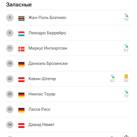
Запасные
Жан-Поль Боэтиюс
5
70‎’‎
Леандро Баррейро
8
Маркус Ингвартсен
11
62‎’‎
Даниэль Брозински
18
Кевин Штегер
22
62‎’‎
90‎’‎
Никлас Тауэр
25
70‎’‎
Лассе Рисс
32
Давид Немет
34