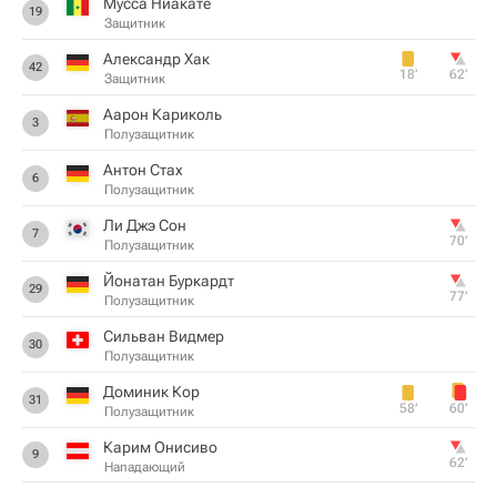
Мусса Ниакате
19
Защитник
Александр Хак
42
18‎’‎
62‎’‎
Защитник
Аарон Кариколь
3
Полузащитник
Антон Стах
6
Полузащитник
Ли Джэ Сон
7
70‎’‎
Полузащитник
Йонатан Буркардт
29
77‎’‎
Полузащитник
Сильван Видмер
30
Полузащитник
Доминик Кор
31
58‎’‎
60‎’‎
Полузащитник
Карим Онисиво
9
62‎’‎
Нападающий