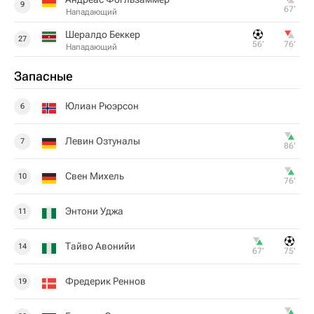
9
67‎’‎
Нападающий
Шералдо Беккер
27
56‎’‎
76‎’‎
Нападающий
Запасные
Юлиан Рюэрсон
6
Левин Озтуналы
7
86‎’‎
Свен Михель
10
76‎’‎
Энтони Уджа
11
Тайво Авонийи
14
67‎’‎
75‎’‎
Фредерик Реннов
19