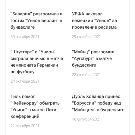
"Бавария" разгромила в
УЕФА наказал
гостях "Унион Берлин" в
немецкий "Унион" за
бундеслиге
проявление расизма
30 октября 2021
29 октября 2021
"Штутгарт" и "Унион"
"Майнц" разгромил
сыграли вничью в матче
"Аугсбург" в матче
чемпионата Германии
бундеслиги
по футболу
23 октября 2021
24 октября 2021
Тиль помог
Дубль Холанда принес
"Фейенорду" обыграть
"Боруссии" победу над
"Унион" в матче Лиги
"Майнцем" в бундеслиге
конференций
16 октября 2021
21 октября 2021