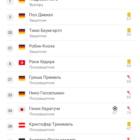
1
Вратарь
Пол Джекел
3
67‎’‎
Защитник
Тимо Баумгартл
25
90‎’‎
Защитник
Робин Кнохе
31
Защитник
Рани Хедира
8
90‎’‎
Полузащитник
Гриша Премель
21
86‎’‎
Полузащитник
Нико Гиссельман
23
86‎’‎
Полузащитник
Генки Харагучи
24
07‎’‎
76‎’‎
Полузащитник
Кристофер Триммель
28
42‎’‎
Полузащитник
Андреас Фогльзаммер