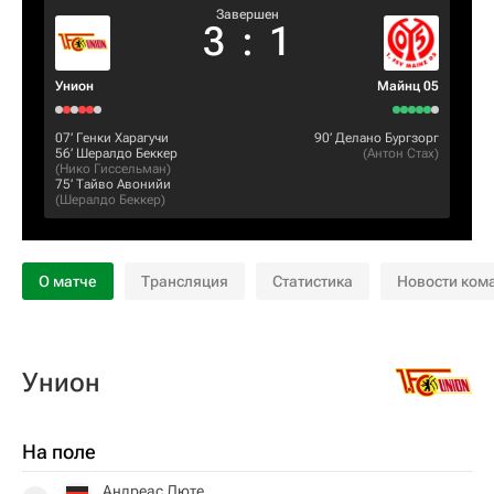
Завершен
3
:
1
Унион
Майнц 05
07‎’‎
Генки Харагучи
90‎’‎
Делано Бургзорг
56‎’‎
Шералдо Беккер
(
Антон Стах
)
(
Нико Гиссельман
)
75‎’‎
Тайво Авонийи
(
Шералдо Беккер
)
О матче
Трансляция
Статистика
Новости ком
Унион
На поле
Андреас Люте