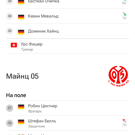
Бастиан Очипка
20
86‎’‎
Кевин Мевальд
30
76‎’‎
Доминик Хайнц
33
Урс Фишер
Тренер
Майнц 05
На поле
Робин Центнер
27
Вратарь
Штефан Белль
16
70‎’‎
Защитник