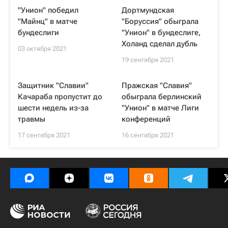
"Унион" победил
Дортмундская
"Майнц" в матче
"Боруссия" обыграла
бундеслиги
"Унион" в бундеслиге,
Холанд сделал дубль
03 октября 2021
19 сентября 2021
Защитник "Славии"
Пражская "Славия"
Качараба пропустит до
обыграла берлинский
шести недель из-за
"Унион" в матче Лиги
травмы
конференций
17 сентября 2021
16 сентября 2021