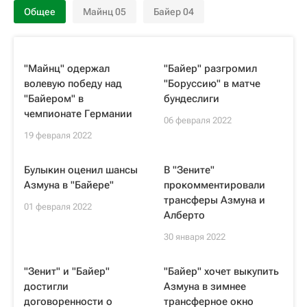
Общее
Майнц 05
Байер 04
"Майнц" одержал
"Байер" разгромил
волевую победу над
"Боруссию" в матче
"Байером" в
бундеслиги
чемпионате Германии
06 февраля 2022
19 февраля 2022
Булыкин оценил шансы
В "Зените"
Азмуна в "Байере"
прокомментировали
трансферы Азмуна и
01 февраля 2022
Алберто
30 января 2022
"Зенит" и "Байер"
"Байер" хочет выкупить
достигли
Азмуна в зимнее
договоренности о
трансферное окно