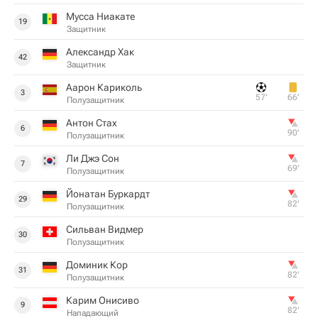
Мусса Ниакате
19
Защитник
Александр Хак
42
Защитник
Аарон Кариколь
3
57‎’‎
66‎’‎
Полузащитник
Антон Стах
6
90‎’‎
Полузащитник
Ли Джэ Сон
7
69‎’‎
Полузащитник
Йонатан Буркардт
29
82‎’‎
Полузащитник
Сильван Видмер
30
Полузащитник
Доминик Кор
31
82‎’‎
Полузащитник
Карим Онисиво
9
82‎’‎
Нападающий