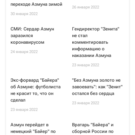
переходе Азмуна зимой
26 января 2022
30 января 2022
СМИ: Сердар Азмун
Гендиректор "Зенита"
заразился
не стал
коронавирусом
комментировать
информацию о
24 января 2022
наказании Азмуна
23 января 2022
Экс-форвард "Байера"
"Без Азмуна золото не
об Азмуне: футболиста
завоевать": как "Зенит"
не красит то, что он
остался без сердца
сделал
23 января 2022
23 января 2022
Азмун перейдет в
Вратарь "Байера" и
немецкий "Байер" по
сборной России по