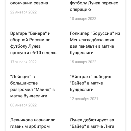
окончании сезона
футболу Лунев перенес
операцию
22 января 2022
18 января 2022
Вратарь "Байера" и
Голкипер "Боруссии" из
сборной России по
Менхенгладбаха взял
футболу Лунев
два пенальти в матче
пропустит 6-10 недель
бундеслиги
17 января 2022
15 января 2022
"Лейпциг" в
"Айнтрахт" победил
большинстве
"Байер" в матче
разгромил "Майнц" в
Бундеслиги
матче бундеслиги
12 декабря 2021
08 января 2022
Левникова назначили
Лунев дебютирует за
главным арбитром
"Байер" в матче Лиги