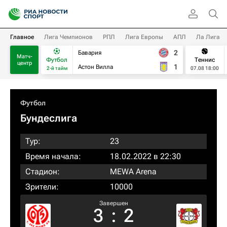
Главное
Лига Чемпионов
РПЛ
Лига Европы
АПЛ
Ла Лига
2
Бавария
Матч-
Футбол
Теннис
центр
1
Астон Вилла
2-й тайм
07.08 18:00
Футбол
Бундеслига
Тур:
23
Время начала:
18.02.2022 в 22:30
Стадион:
MEWA Arena
Зрители:
10000
Завершен
3
:
2