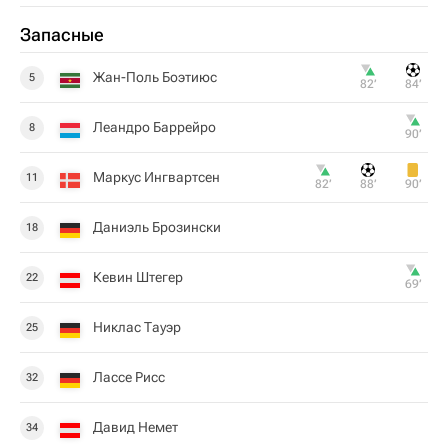
Запасные
Жан-Поль Боэтиюс
5
82‎’‎
84‎’‎
Леандро Баррейро
8
90‎’‎
Маркус Ингвартсен
11
82‎’‎
88‎’‎
90‎’‎
Даниэль Брозински
18
Кевин Штегер
22
69‎’‎
Никлас Тауэр
25
Лассе Рисс
32
Давид Немет
34