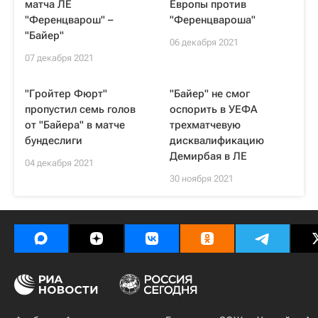
матча ЛЕ
Европы против
"Ференцварош" –
"Ференцвароша"
"Байер"
06 декабря 2021
07 декабря 2021
"Гройтер Фюрт"
"Байер" не смог
пропустил семь голов
оспорить в УЕФА
от "Байера" в матче
трехматчевую
бундеслиги
дисквалификацию
Демирбая в ЛЕ
04 декабря 2021
30 ноября 2021