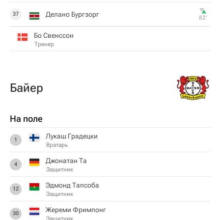
Делано Бургзорг
37
82‎’‎
Бо Свенссон
Тренер
Байер
На поле
Лукаш Градецки
1
Вратарь
Джонатан Та
4
Защитник
Эдмонд Тапсоба
12
Защитник
Жереми Фримпонг
30
Защитник