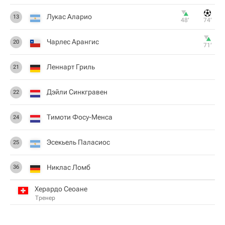
Лукас Аларио
13
48‎’‎
74‎’‎
Чарлес Арангис
20
71‎’‎
Леннарт Гриль
21
Дэйли Синкгравен
22
Тимоти Фосу-Менса
24
Эсекьель Паласиос
25
Никлас Ломб
36
Херардо Сеоане
Тренер