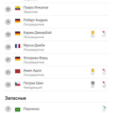
Пьеро Инкапье
33
Защитник
Роберт Андрих
8
Полузащитник
Керем Демирбай
10
56‎’‎
71‎’‎
Полузащитник
Мусса Диаби
19
Полузащитник
Флориан Вирц
27
Полузащитник
Амин Адли
31
31‎’‎
71‎’‎
Полузащитник
Патрик Шик
14
35‎’‎
48‎’‎
Нападающий
Запасные
Паулиньо
7
71‎’‎