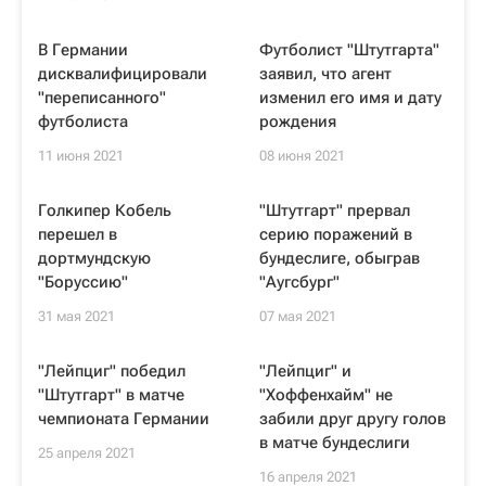
В Германии
Футболист "Штутгарта"
дисквалифицировали
заявил, что агент
"переписанного"
изменил его имя и дату
футболиста
рождения
11 июня 2021
08 июня 2021
Голкипер Кобель
"Штутгарт" прервал
перешел в
серию поражений в
дортмундскую
бундеслиге, обыграв
"Боруссию"
"Аугсбург"
31 мая 2021
07 мая 2021
"Лейпциг" победил
"Лейпциг" и
"Штутгарт" в матче
"Хоффенхайм" не
чемпионата Германии
забили друг другу голов
в матче бундеслиги
25 апреля 2021
16 апреля 2021