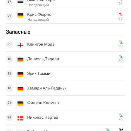
17
76‎’‎
Нападающий
Крис Фюрих
22
65‎’‎
Нападающий
Запасные
Клинтон Мола
6
90‎’‎
Даниэль Дидави
10
89‎’‎
Эрик Томми
11
Хамади Аль-Гаддиуи
18
Филипп Клемент
21
Николас Нартей
28
76‎’‎