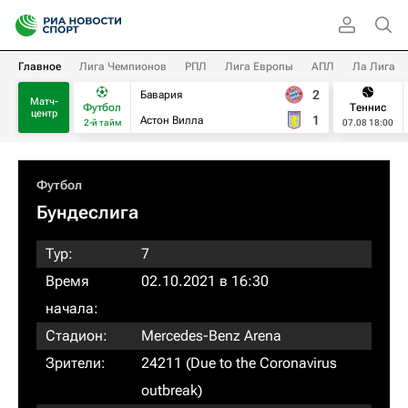
Главное
Лига Чемпионов
РПЛ
Лига Европы
АПЛ
Ла Лига
2
Бавария
Матч-
Футбол
Теннис
центр
1
Астон Вилла
2-й тайм
07.08 18:00
Футбол
Бундеслига
Тур:
7
Время
02.10.2021 в 16:30
начала:
Стадион:
Mercedes-Benz Arena
Зрители:
24211 (Due to the Coronavirus
outbreak)