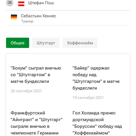
Штефан Пош
38
Себастьян Хеннес
Тренер
Общее
Штутгарт
Хоффенхайм
"Бохум" сыграл вничью
"Байер" одержал
со "Штутгартом" в
победу над
матче бундеслиги
"Штутгартом" в матче
бундеслиги
26 сентября 2021
19 сентября 2021
Франкфуртский
Гол Холанда принес
"Айнтрахт" и "Штутгарт"
дортмундской
сыграли вничью в
"Боруссии" победу над
чемпионате Германии
"Хоффенхаймом"