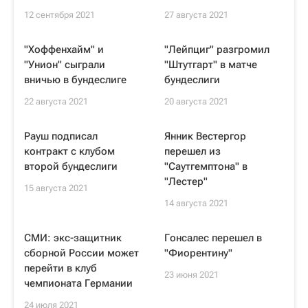
12 сентября 2021
27 августа 2021
"Хоффенхайм" и
"Лейпциг" разгромил
"Унион" сыграли
"Штутгарт" в матче
вничью в бундеслиге
бундеслиги
22 августа 2021
20 августа 2021
Рауш подписал
Янник Вестергор
контракт с клубом
перешел из
второй бундеслиги
"Саутгемптона" в
"Лестер"
15 августа 2021
14 августа 2021
СМИ: экс-защитник
Гонсалес перешел в
сборной России может
"Фиорентину"
перейти в клуб
23 июня 2021
чемпионата Германии
24 июля 2021