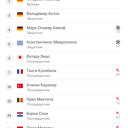
1
Вратарь
Вальдемар Антон
2
Защитник
Марк-Оливер Кемпф
4
18‎’‎
Защитник
Константинос Мавропанос
5
60‎’‎
Защитник
Ватару Эндо
3
Полузащитник
Танги Кулибали
7
89‎’‎
Полузащитник
Атакан Каразор
16
Полузащитник
Орел Мангала
23
76‎’‎
Полузащитник
Борна Соса
24
90‎’‎
Полузащитник
Омар Мармуш