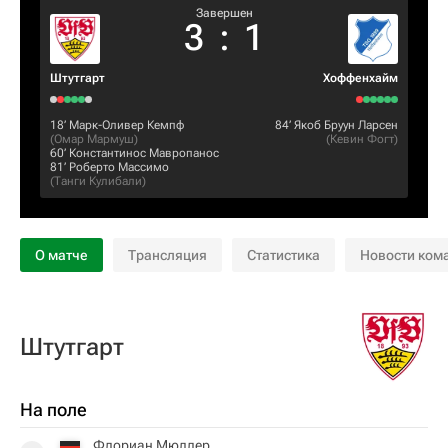
Завершен
3
:
1
Штутгарт
Хоффенхайм
18‎’‎
Марк-Оливер Кемпф
84‎’‎
Якоб Бруун Ларсен
(
Омар Мармуш
)
(
Кевин Фогт
)
60‎’‎
Константинос Мавропанос
81‎’‎
Роберто Массимо
(
Танги Кулибали
)
О матче
Трансляция
Статистика
Новости ком
Штутгарт
На поле
Флориан Мюллер