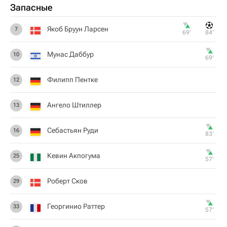
Запасные
Якоб Бруун Ларсен
7
69‎’‎
84‎’‎
Мунас Даббур
10
69‎’‎
Филипп Пентке
12
Ангело Штиллер
13
Себастьян Руди
16
83‎’‎
Кевин Акпогума
25
57‎’‎
Роберт Сков
29
Георгинио Раттер
33
57‎’‎