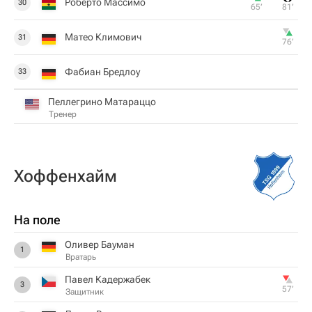
Роберто Массимо
30
65‎’‎
81‎’‎
Матео Климович
31
76‎’‎
Фабиан Бредлоу
33
Пеллегрино Матараццо
Тренер
Хоффенхайм
На поле
Оливер Бауман
1
Вратарь
Павел Кадержабек
3
57‎’‎
Защитник