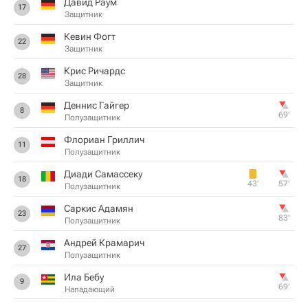
Давид Раум
17
Защитник
Кевин Фогт
22
Защитник
Крис Ричардс
28
Защитник
Деннис Гайгер
8
69‎’‎
Полузащитник
Флориан Гриллич
11
Полузащитник
Диади Самассеку
18
43‎’‎
57‎’‎
Полузащитник
Саркис Адамян
23
83‎’‎
Полузащитник
Андрей Крамарич
27
Полузащитник
Ила Бебу
9
69‎’‎
Нападающий