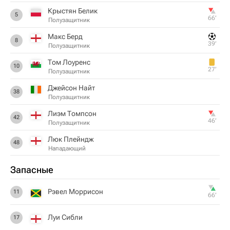
Крыстян Белик
5
66‎’‎
Полузащитник
Макс Берд
8
39‎’‎
Полузащитник
Том Лоуренс
10
27‎’‎
Полузащитник
Джейсон Найт
38
Полузащитник
Лиэм Томпсон
42
46‎’‎
Полузащитник
Люк Плейндж
48
Нападающий
Запасные
Рэвел Моррисон
11
66‎’‎
Луи Сибли
17