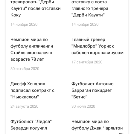
тренировать "Дерби
отставку с поста
Каунти" после отставки
главного тренера
Коку
"Дерби Каунти"
14 ноября 2020
14 ноября 2020
Чемпион мира по
Главный тренер
футболу англичанин
"Мидлсбро" Уорнок
Стайлз скончался в
заболел коронавирусом
возрасте 78 лет
17 сентября 2020
30 октября 2020
Джефф Хендрик
Футболист Антонио
подписал контракт с
Барраган покидает
"Ньюкаслом"
"Бетис"
24 августа 2020
30 июля 2020
Футболист "Лидса"
Чемпион мира по
Берарди получил
футболу Джек Чарльтон