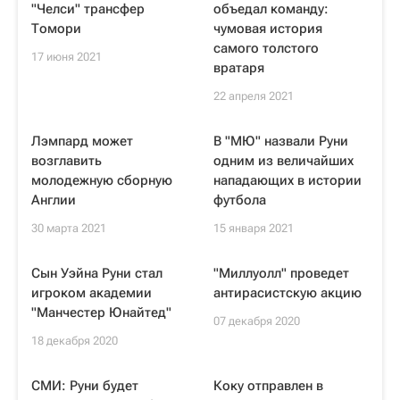
"Челси" трансфер
объедал команду:
Томори
чумовая история
самого толстого
17 июня 2021
вратаря
22 апреля 2021
Лэмпард может
В "МЮ" назвали Руни
возглавить
одним из величайших
молодежную сборную
нападающих в истории
Англии
футбола
30 марта 2021
15 января 2021
Сын Уэйна Руни стал
"Миллуолл" проведет
игроком академии
антирасистскую акцию
"Манчестер Юнайтед"
07 декабря 2020
18 декабря 2020
СМИ: Руни будет
Коку отправлен в