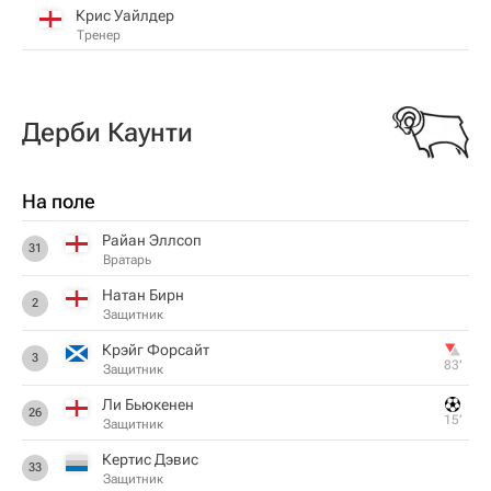
Крис Уайлдер
Тренер
Дерби Каунти
На поле
Райан Эллсоп
31
Вратарь
Натан Бирн
2
Защитник
Крэйг Форсайт
3
83‎’‎
Защитник
Ли Бьюкенен
26
15‎’‎
Защитник
Кертис Дэвис
33
Защитник