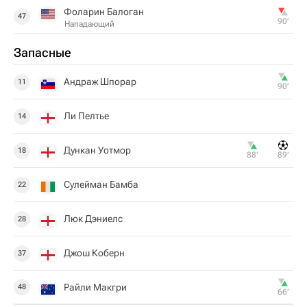
Фоларин Балоган
47
90‎’‎
Нападающий
Запасные
Андраж Шпорар
11
90‎’‎
Ли Пелтье
14
Дункан Уотмор
18
88‎’‎
89‎’‎
Сулейман Бамба
22
Люк Дэниелс
28
Джош Коберн
37
Райли Макгри
48
66‎’‎