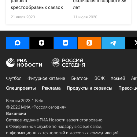
разрыв
скончался в возрасте 85
крестообразных связок
лет
21 июля 2020
11 июля 2020
Футбол
Фигурное катание
Биатлон
ЗОЖ
Хоккей
Ав
Спецпроекты
Реклама
Продукты и сервисы
Пресс-ц
Версия 2023.1 Beta
© 2026 МИА «Россия сегодня»
Вакансии
Сетевое издание РИА Новости зарегистрировано
в Федеральной службе по надзору в сфере связи,
информационных технологий и массовых коммуникаций