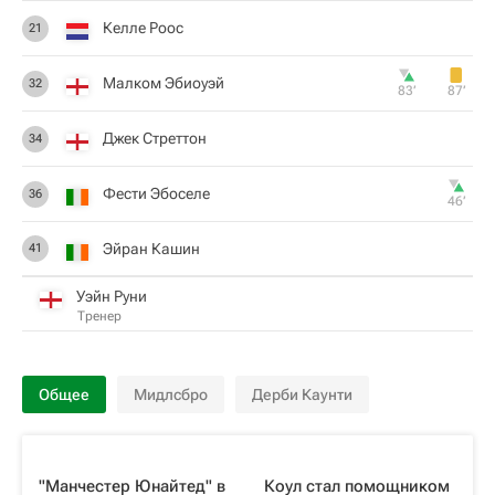
Келле Роос
21
Малком Эбиоуэй
32
83‎’‎
87‎’‎
Джек Стреттон
34
Фести Эбоселе
36
46‎’‎
Эйран Кашин
41
Уэйн Руни
Тренер
Общее
Мидлсбро
Дерби Каунти
"Манчестер Юнайтед" в
Коул стал помощником