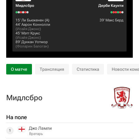
Мидлсбро
Дерби Каунти
15‎’‎
Ли Бьюкенен
(А)
39‎’‎
Макс Берд
44‎’‎
Аарон Коннолли
(
Исайя Джонс
)
45‎’‎
Мэтт Крукс
(
Исайя Джонс
)
89‎’‎
Дункан Уотмор
(
Фоларин Балоган
)
О матче
Трансляция
Статистика
Новости ком
Мидлсбро
На поле
Джо Ламли
1
Вратарь