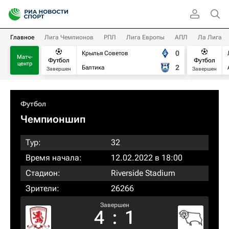
Главное
Лига Чемпионов
РПЛ
Лига Европы
АПЛ
Ла Лига
0
Крылья Советов
Матч-
Футбол
Футбол
центр
2
Балтика
Завершен
Завершен
Футбол
Чемпионшип
Тур:
32
Время начала:
12.02.2022 в 18:00
Стадион:
Riverside Stadium
Зрители:
26266
Завершен
4
:
1