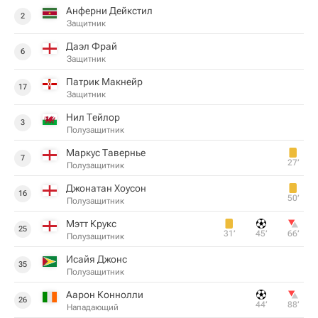
Анферни Дейкстил
2
Защитник
Даэл Фрай
6
Защитник
Патрик Макнейр
17
Защитник
Нил Тейлор
3
Полузащитник
Маркус Тавернье
7
27‎’‎
Полузащитник
Джонатан Хоусон
16
50‎’‎
Полузащитник
Мэтт Крукс
25
31‎’‎
45‎’‎
66‎’‎
Полузащитник
Исайя Джонс
35
Полузащитник
Аарон Коннолли
26
44‎’‎
88‎’‎
Нападающий