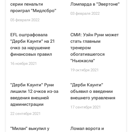
серии пенальти
Лэмпарда в "Эвертоне"
проиграл "Мидлсбро"
03 февраля 2022
05 февраля 2022
EFL оштрафовала
СМИ: Уэйн Руни может
"Дерби Каунти" на 21
стать главным
очко за нарушение
тренером
финансовых правил
обогатившегося
"Ньюкасла"
16 ноября 2021
19 октября 2021
"Дерби Каунти" Руни
"Дерби Каунти"
лишили 12 очков из-за
объявил о введении
введения внешней
внешнего управления
администрации
17 сентября 2021
22 сентября 2021
"Милан" выкупил у
Ломал ворота и