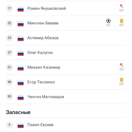
Роман Янушковский
17
84‎’‎
Мингиян Бевеев
22
42‎’‎
80‎’‎
Астемир Абазов
23
Олег Калугин
27
Михаил Казимир
57
59‎’‎
Егор Тесленко
90
06‎’‎
Чингиз Магомадов
95
Запасные
Павел Евсеев
5