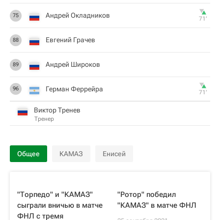
Андрей Окладников
75
71‎’‎
Евгений Грачев
88
Андрей Широков
89
Герман Феррейра
96
71‎’‎
Виктор Тренев
Тренер
Общее
КАМАЗ
Енисей
"Торпедо" и "КАМАЗ"
"Ротор" победил
сыграли вничью в матче
"КАМАЗ" в матче ФНЛ
ФНЛ с тремя