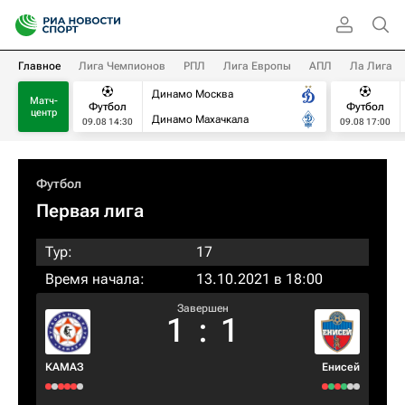
Главное
Лига Чемпионов
РПЛ
Лига Европы
АПЛ
Ла Лига
Динамо Москва
Матч-
Футбол
Футбол
центр
Динамо Махачкала
09.08 14:30
09.08 17:00
Футбол
Первая лига
Тур:
17
Время начала:
13.10.2021 в 18:00
Завершен
1
:
1
КАМАЗ
Енисей