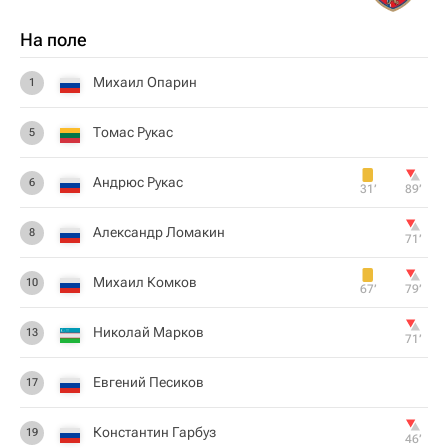
На поле
Михаил Опарин
1
Томас Рукас
5
Андрюс Рукас
6
31‎’‎
89‎’‎
Александр Ломакин
8
71‎’‎
Михаил Комков
10
67‎’‎
79‎’‎
Николай Марков
13
71‎’‎
Евгений Песиков
17
Константин Гарбуз
19
46‎’‎