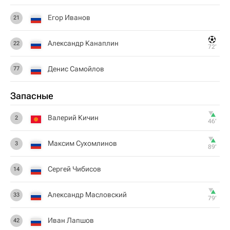
Егор Иванов
21
Александр Канаплин
22
72‎’‎
Денис Самойлов
77
Запасные
Валерий Кичин
2
46‎’‎
Максим Сухомлинов
3
89‎’‎
Сергей Чибисов
14
Александр Масловский
33
79‎’‎
Иван Лапшов
42