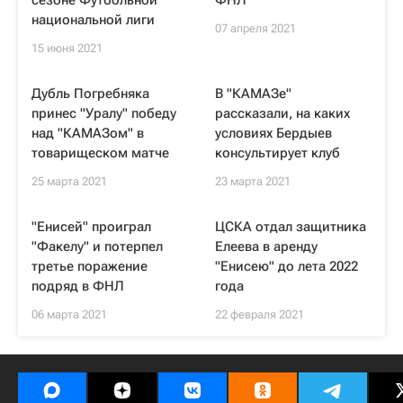
сезоне Футбольной
ФНЛ
национальной лиги
07 апреля 2021
15 июня 2021
Дубль Погребняка
В "КАМАЗе"
принес "Уралу" победу
рассказали, на каких
над "КАМАЗом" в
условиях Бердыев
товарищеском матче
консультирует клуб
25 марта 2021
23 марта 2021
"Енисей" проиграл
ЦСКА отдал защитника
"Факелу" и потерпел
Елеева в аренду
третье поражение
"Енисею" до лета 2022
подряд в ФНЛ
года
06 марта 2021
22 февраля 2021