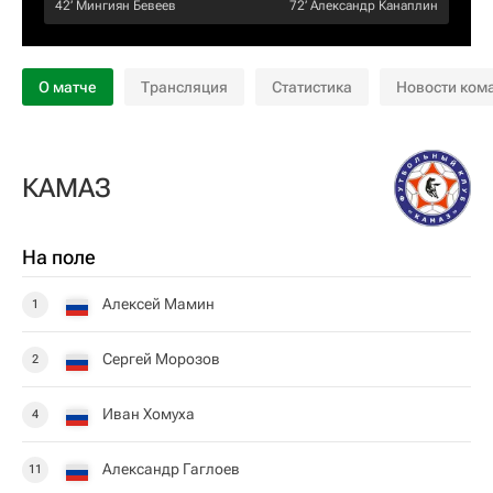
42‎’‎
Мингиян Бевеев
72‎’‎
Александр Канаплин
О матче
Трансляция
Статистика
Новости ком
КАМАЗ
На поле
Алексей Мамин
1
Сергей Морозов
2
Иван Хомуха
4
Александр Гаглоев
11