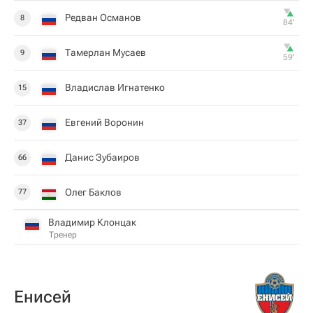
Редван Османов
8
84‎’‎
Тамерлан Мусаев
9
59‎’‎
Владислав Игнатенко
15
Евгений Воронин
37
Данис Зубаиров
66
Олег Баклов
77
Владимир Клонцак
Тренер
Енисей