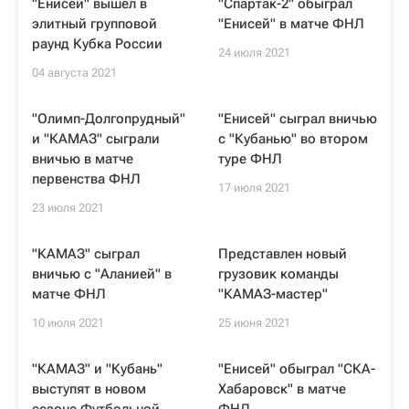
"Енисей" вышел в
"Спартак-2" обыграл
элитный групповой
"Енисей" в матче ФНЛ
раунд Кубка России
24 июля 2021
04 августа 2021
"Олимп-Долгопрудный"
"Енисей" сыграл вничью
и "КАМАЗ" сыграли
с "Кубанью" во втором
вничью в матче
туре ФНЛ
первенства ФНЛ
17 июля 2021
23 июля 2021
"КАМАЗ" сыграл
Представлен новый
вничью с "Аланией" в
грузовик команды
матче ФНЛ
"КАМАЗ-мастер"
10 июля 2021
25 июня 2021
"КАМАЗ" и "Кубань"
"Енисей" обыграл "СКА-
выступят в новом
Хабаровск" в матче