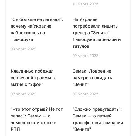
11 марта 2022
"Он больше не легенда":
На Украине
почему на Украине
потребовали лишить
набросились на
тренера "Зенита"
Тимощука
Тимощука лицензии и
титулов
09 марта 2022
09 марта 2022
Клаудиньо избежал
Семак: Ловрен не
серьезной травмы в
намерен покидать
матче с "Уфой"
"Зенит"
07 марта 2022
07 марта 2022
"Что этот отрыв? Не тот
"Сложно предугадать":
запас": Семак — о
Семак — о летней
чемпионской гонке в
трансферной кампании
РПЛ
"Зенита"