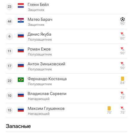
Гленн Бейл
23
Защитник
Матео Барач
44
90‎’‎
Защитник
Денис Якуба
6
80‎’‎
Полузащитник
Роман Ежов
11
90‎’‎
Полузащитник
Антон Зиньковский
17
90‎’‎
Полузащитник
Фернандо Костанца
22
84‎’‎
Полузащитник
Владислав Сарвели
10
75‎’‎
Нападающий
Максим Глушенков
15
70‎’‎
75‎’‎
Нападающий
Запасные