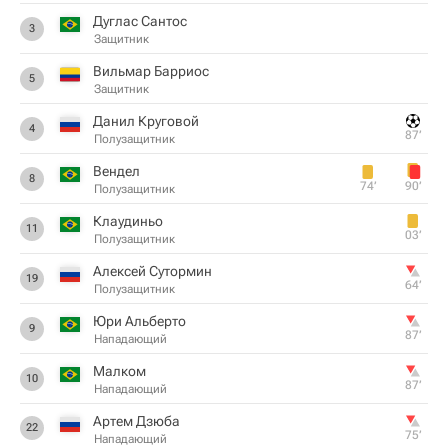
Дуглас Сантос
3
Защитник
Вильмар Барриос
5
Защитник
Данил Круговой
4
87‎’‎
Полузащитник
Вендел
8
74‎’‎
90‎’‎
Полузащитник
Клаудиньо
11
03‎’‎
Полузащитник
Алексей Сутормин
19
64‎’‎
Полузащитник
Юри Альберто
9
87‎’‎
Нападающий
Малком
10
87‎’‎
Нападающий
Артем Дзюба
22
75‎’‎
Нападающий