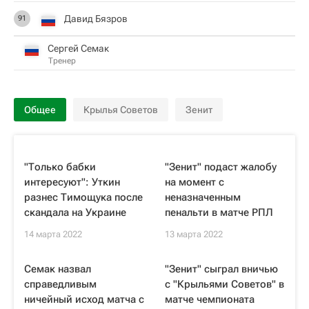
Давид Бязров
91
Сергей Семак
Тренер
Общее
Крылья Советов
Зенит
"Только бабки
"Зенит" подаст жалобу
интересуют": Уткин
на момент с
разнес Тимощука после
неназначенным
скандала на Украине
пенальти в матче РПЛ
14 марта 2022
13 марта 2022
Семак назвал
"Зенит" сыграл вничью
справедливым
с "Крыльями Советов" в
ничейный исход матча с
матче чемпионата