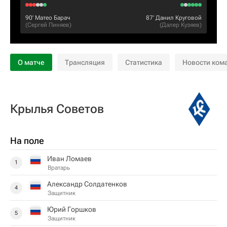
90‎’‎
Матео Барач
87‎’‎
Данил Круговой
(
Сергей Пиняев
)
(
Далер Кузяев
)
О матче
Трансляция
Статистика
Новости ком
Крылья Советов
На поле
Иван Ломаев
1
Вратарь
Александр Солдатенков
4
Защитник
Юрий Горшков
5
Защитник