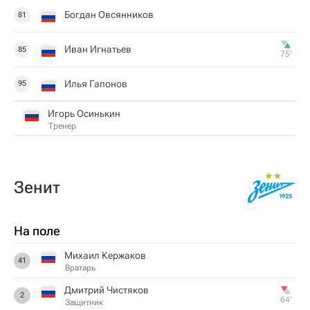
Богдан Овсянников
81
Иван Игнатьев
85
75‎’‎
Илья Гапонов
95
Игорь Осинькин
Тренер
Зенит
На поле
Михаил Кержаков
41
Вратарь
Дмитрий Чистяков
2
64‎’‎
Защитник