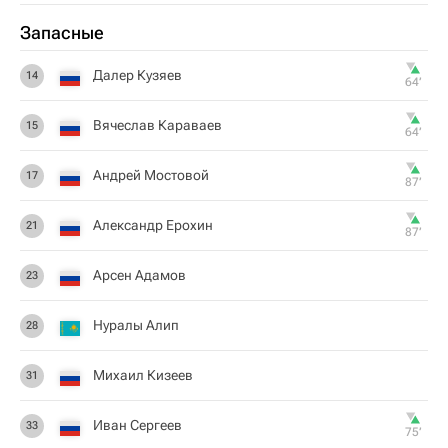
Запасные
Далер Кузяев
14
64‎’‎
Вячеслав Караваев
15
64‎’‎
Андрей Мостовой
17
87‎’‎
Александр Ерохин
21
87‎’‎
Арсен Адамов
23
Нуралы Алип
28
Михаил Кизеев
31
Иван Сергеев
33
75‎’‎