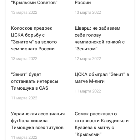
"Крыльями Советов"
России
13 марта 2022
13 марта 2022
Колосков предрек
Шварц: не забиваем
ЦСКА борьбу с
себе голову
"Зенитом" за золото
чемпионской гонкой с
чемпионата России
"Зенитом"
13 марта 2022
12 марта 2022
"Зенит" будет
ЦСКА обыграл "Зенит" в
отстаивать интересы
матче М-лиги
Тимощука в CAS
11 марта 2022
11 марта 2022
Украинская ассоциация
Семак рассказал о
футбола лишила
готовности Клаудиньо и
Тимощука всех титулов
Кузяева к матчу с
"Крыльями"
11 марта 2022