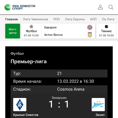
Главное
Лига Чемпионов
РПЛ
Лига Европы
АПЛ
Ла Лига
Бавария
Матч-
Футбол
Теннис
центр
Астон Вилла
07.08 15:00
07.08 18:00
Футбол
Премьер-лига
Тур:
21
Время начала:
13.03.2022 в 16:30
Стадион:
Cosmos Arena
Завершен
1
:
1
Крылья Советов
Зенит