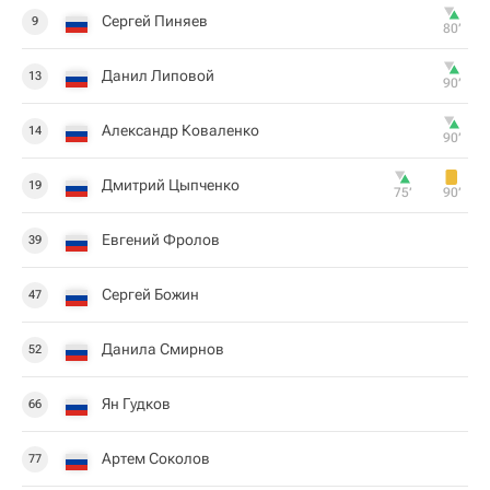
Сергей Пиняев
9
80‎’‎
Данил Липовой
13
90‎’‎
Александр Коваленко
14
90‎’‎
Дмитрий Цыпченко
19
75‎’‎
90‎’‎
Евгений Фролов
39
Сергей Божин
47
Данила Смирнов
52
Ян Гудков
66
Артем Соколов
77