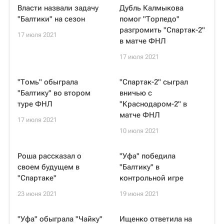
Власти назвали задачу
Дубль Калмыкова
"Балтики" на сезон
помог "Торпедо"
разгромить "Спартак-2"
17 июля 2021
в матче ФНЛ
17 июля 2021
"Томь" обыграла
"Спартак-2" сыграл
"Балтику" во втором
вничью с
туре ФНЛ
"Краснодаром-2" в
матче ФНЛ
17 июля 2021
10 июля 2021
Роша рассказал о
"Уфа" победила
своем будущем в
"Балтику" в
"Спартаке"
контрольной игре
23 июня 2021
19 июня 2021
"Уфа" обыграла "Чайку"
Ищенко ответила на