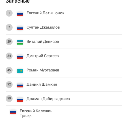
Запасные
Евгений Латышонок
1
Султан Джамилов
7
Виталий Денисов
29
Дмитрий Сергеев
34
Роман Муртазаев
45
Даниил Шамкин
92
Джамал Дибиргаджиев
99
Евгений Калешин
Тренер