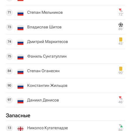
Степан Мельников
71
72‎’‎
Владислав Шитов
73
86‎’‎
Дмитрий Маркитесов
74
45‎’‎
Фаниль Сунгатуллин
75
Степан Оганесян
84
90‎’‎
Константин Жильцов
90
Даниил Денисов
97
46‎’‎
Запасные
Николоз Кутателадзе
13
86‎’‎