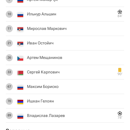
Ильнур Альшин
10
84‎’‎
Мирослав Маркович
11
Иван Остойич
21
Артем Мещанинов
26
Сергей Карпович
33
90‎’‎
Максим Бориско
67
Ишхан Гелоян
70
Владислав Лазарев
89
78‎’‎