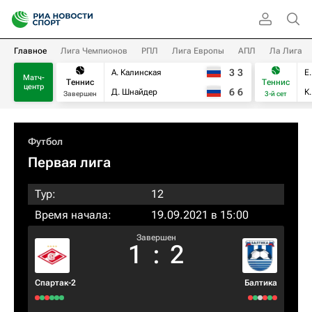
Главное
Лига Чемпионов
РПЛ
Лига Европы
АПЛ
Ла Лига
3
3
А. Калинская
Е
Матч-
Теннис
Теннис
центр
6
6
Д. Шнайдер
К
Завершен
3-й сет
Футбол
Первая лига
Тур:
12
Время начала:
19.09.2021 в 15:00
Завершен
1
:
2
Спартак-2
Балтика