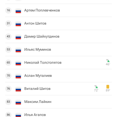
Артем Поплевченков
16
Антон Шитов
31
Дамир Шайхутдинов
43
Ильяс Муминов
53
Николай Толстопятов
65
46‎’‎
Аслан Муталиев
70
Виталий Шитов
76
72‎’‎
89‎’‎
Максим Лайкин
83
Илья Агапов
86