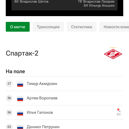
86‎’‎
Владислав Шитов
78‎’‎
Владислав Лазарев
84‎’‎
Ильнур Альшин
О матче
Трансляция
Статистика
Новости ком
Спартак-2
На поле
Тимур Акмурзин
27
Артем Воропаев
36
Илья Гапонов
56
86‎’‎
Даниил Петрунин
63