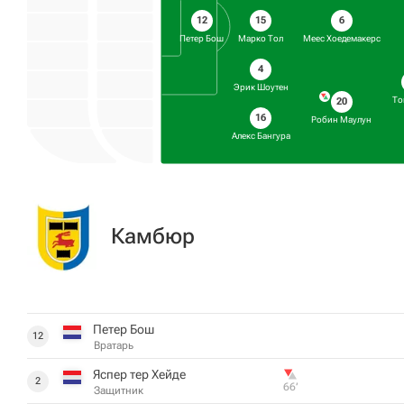
15
6
12
Марко Тол
Меес Хоедемакерс
Петер Бош
4
Эрик Шоутен
То
20
16
Робин Маулун
Алекс Бангура
Камбюр
Петер Бош
12
Вратарь
Яспер тер Хейде
2
66‎’‎
Защитник