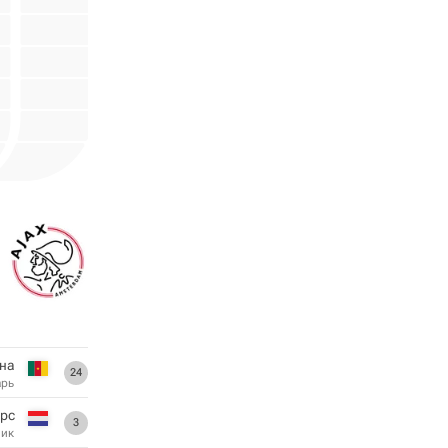
на
24
арь
рс
3
ник