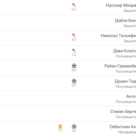
Нуссаир Мазра
62‎’‎
Защит
Дэйли Бли
Защит
Николас Тальяфи
85‎’‎
Защит
Дэви Класс
74‎’‎
Полузащит
Райан Гравенб
90‎’‎
Полузащит
Душан Тад
03‎’‎
Полузащит
Анто
Полузащит
Стивен Берг
Полузащит
Себастьен А
71‎’‎
40‎’‎
Нападающ