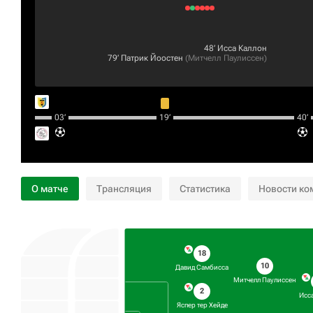
48‎’‎
Исса Каллон
79‎’‎
Патрик Йоостен
(
Митчелл Паулиссен
)
03‎’‎
19‎’‎
40‎’‎
О матче
Трансляция
Статистика
Новости ко
18
10
Давид Самбисса
Митчелл Паулиссен
2
Исс
Яспер тер Хейде