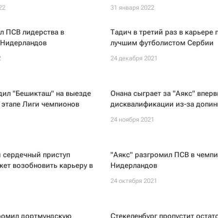
22
31 января 2022
л ПСВ лидерства в
Тадич в третий раз в карьере 
 Нидерландов
лучшим футболистом Сербии
2
24 декабря 2021
дил "Бешикташ" на выезде
Онана сыграет за "Аякс" впер
 этапе Лиги чемпионов
дисквалификации из-за допин
1
24 ноября 2021
 сердечный приступ
"Аякс" разгромил ПСВ в чемп
ет возобновить карьеру в
Нидерландов
24 октября 2021
1
громил дортмундскую
Стекеленбург пропустит остат