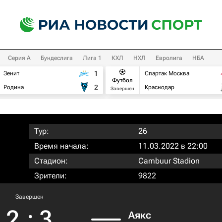
Серия А
Бундеслига
Лига 1
КХЛ
НХЛ
Евролига
НБА
1
Зенит
Спартак Москва
Футбол
2
Родина
Краснодар
Завершен
Тур:
26
Время начала:
11.03.2022 в 22:00
Стадион:
Cambuur Stadion
Зрители:
9822
Завершен
2
:
3
Аякс