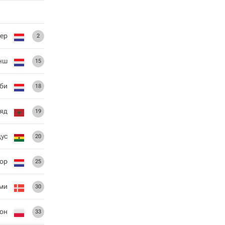
ер
2
нш
15
би
18
яд
19
ус
20
лор
25
ми
30
он
33