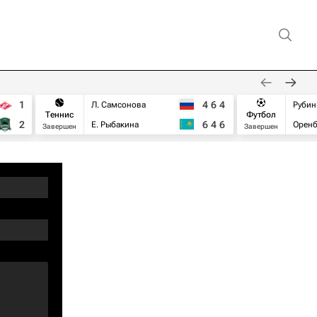
1
4
6
4
Л. Самсонова
Рубин
Теннис
Футбол
2
6
4
6
Е. Рыбакина
Оренб
Завершен
Завершен