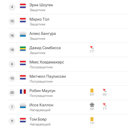
Эрик Шоутен
4
Защитник
Марко Тол
15
Защитник
Алекс Бангура
16
Защитник
Давид Самбисса
18
77‎’‎
Защитник
Меес Хоедемакерс
6
Полузащитник
Митчелл Паулиссен
10
Полузащитник
Робин Маулун
20
59‎’‎
90‎’‎
Полузащитник
Исса Каллон
7
48‎’‎
77‎’‎
Нападающий
Том Боер
9
19‎’‎
Нападающий