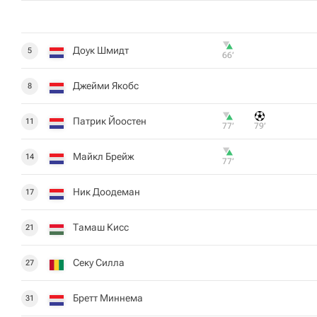
Доук Шмидт
5
66‎’‎
Джейми Якобс
8
Патрик Йоостен
11
77‎’‎
79‎’‎
Майкл Брейж
14
77‎’‎
Ник Доодеман
17
Тамаш Кисс
21
Секу Силла
27
Бретт Миннема
31