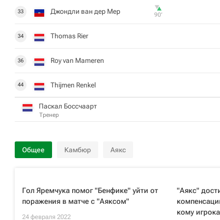
Джондли ван дер Мер
33
90‎’‎
Thomas Rier
34
Roy van Mameren
36
Thijmen Renkel
44
Паскал Боссчаарт
Тренер
Общее
Камбюр
Аякс
Гол Яремчука помог "Бенфике" уйти от
"Аякс" дост
поражения в матче с "Аяксом"
компенсации
кому игрока
24 февраля 2022