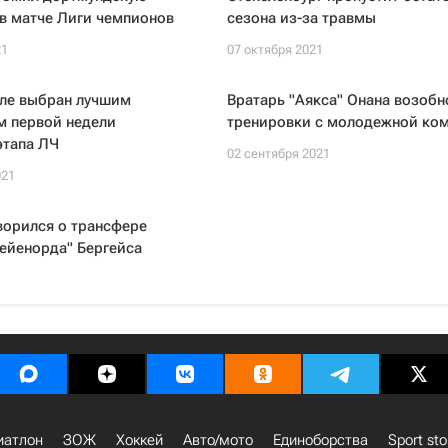
в матче Лиги чемпионов
сезона из-за травмы
21
07 октября 2021
ле выбран лучшим
Вратарь "Аякса" Онана возобн
м первой недели
тренировки с молодежной ко
этапа ЛЧ
02 сентября 2021
021
ворился о трансфере
ейенорда" Бергейса
иатлон
ЗОЖ
Хоккей
Авто/мото
Единоборства
Sport sto