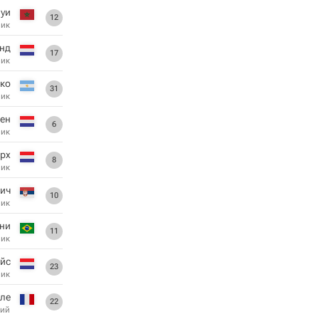
уи
12
ник
нд
17
ник
ко
31
ник
ен
6
ник
ерх
8
ник
ич
10
ник
ни
11
ник
ейс
23
ник
лле
22
ий