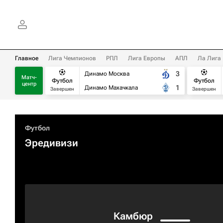
Главное
Лига Чемпионов
РПЛ
Лига Европы
АПЛ
Ла Лига
3
Динамо Москва
Матч-
Футбол
Футбол
центр
1
Динамо Махачкала
Завершен
Завершен
Футбол
Эредивизи
Камбюр