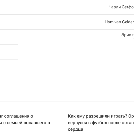
Чарли Сетфо
Liam van Gelde
Эрик т
иг соглашения о
Как ему разрешили играть? Э
 с семьей попавшего в
вернулся в футбол после оста
сердца