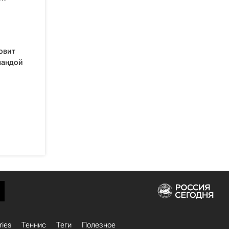
овит
мандой
ries
Теннис
Теги
Полезное