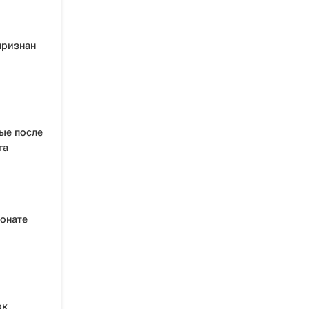
признан
вые после
га
ионате
ок