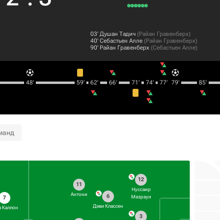
03‎’‎
Душан Тадич
(
Райан Гравенберх
)
40‎’‎
Себастьен Алле
(
Райан Гравенберх
)
90‎’‎
Райан Гравенберх
(
Себастьен Алле
)
48‎’‎
59‎’‎
62‎’‎
66‎’‎
71‎’‎
74‎’‎
77‎’‎
79‎’‎
85‎’‎
манд
12
11
Нуссаир
Антони
6
Мазрауи
7
Дэви Классен
а Каллон
3