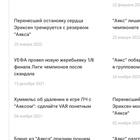
22 февраля 20
Перенесший остановку сердца
"Аякс" лиши
Эриксен тренируется с резервом
чемпионате
"Аякса"
23 января 202
25 января 2022
УЕФА провел новую жеребьевку 1/8
"Аякс" побе
финала Лиги чемпионов после
в групповом
скандала
24 ноября 202
13 декабря 2021
Хуммельс об удалении в игре ЛЧ с
Перенесший
"Аяксом": сделайте VAR понятным
Эриксен мож
"Аяксе"
04 ноября 2021
02 ноября 202
Блинд из "Аякса" признан лучшим
"Аякс" раз