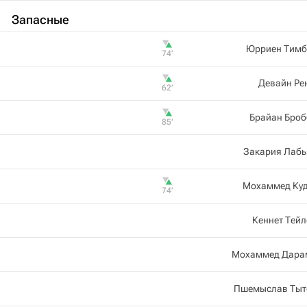
Запасные
Юрриен Тимб
74‎’‎
Девайн Ре
62‎’‎
Брайан Броб
85‎’‎
Закария Лабь
Мохаммед Куд
74‎’‎
Кеннет Тей
Мохаммед Дара
Пшемыслав Тыт