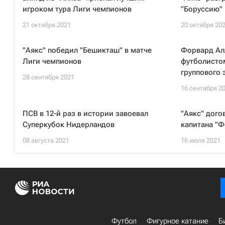
игроком тура Лиги чемпионов
"Боруссию" 
21 октября 2021
20 октября 20
"Аякс" победил "Бешикташ" в матче
Форвард Ал
Лиги чемпионов
футболисто
группового 
28 сентября 2021
16 сентября 2
ПСВ в 12-й раз в истории завоевал
"Аякс" дого
Суперкубок Нидерландов
капитана "Ф
08 августа 2021
16 июля 2021
Футбол
Фигурное катание
Б