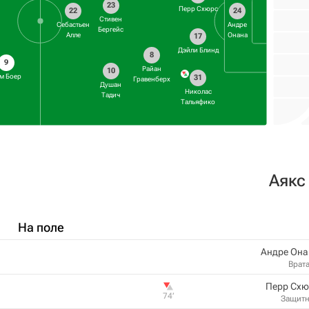
23
Перр Схюрс
22
24
Стивен
Себастьен
Андре
Бергейс
Алле
Онана
17
Дэйли Блинд
8
9
Райан
10
м Боер
31
Гравенберх
Душан
Николас
Тадич
Тальяфико
Аякс
На поле
Андре Она
Врат
Перр Схю
74‎’‎
Защит