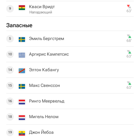
Кваси Вридт
9
63‎’‎
Нападающий
Запасные
Эмиль Бергстрем
5
68‎’‎
Аргирис Кампетсис
10
63‎’‎
Элтон Кабангу
14
Макс Свенссон
15
63‎’‎
Ринго Меервельд
16
Мигель Нелом
18
Джон Йебоа
19