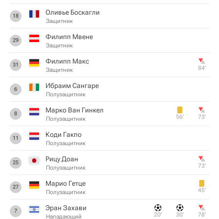
Оливье Боскагли
18
Защитник
Филипп Мвене
29
Защитник
Филипп Макс
31
84‎’‎
Защитник
Ибраим Сангаре
6
Полузащитник
Марко Ван Гинкел
8
56‎’‎
73‎’‎
Полузащитник
Коди Гакпо
11
Полузащитник
Рицу Доан
25
73‎’‎
Полузащитник
Марио Гетце
27
45‎’‎
Полузащитник
Эран Захави
7
20‎’‎
30‎’‎
78‎’‎
Нападающий