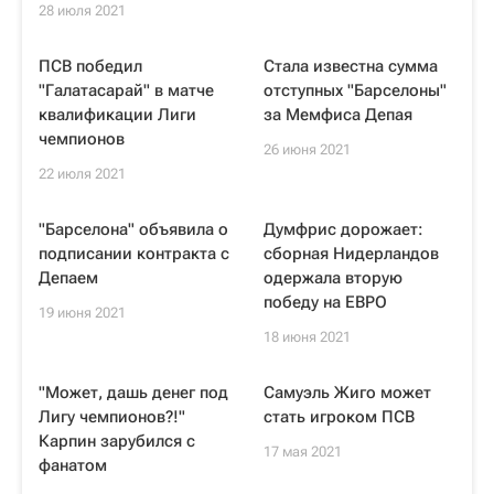
28 июля 2021
ПСВ победил
Стала известна сумма
"Галатасарай" в матче
отступных "Барселоны"
квалификации Лиги
за Мемфиса Депая
чемпионов
26 июня 2021
22 июля 2021
"Барселона" объявила о
Думфрис дорожает:
подписании контракта с
сборная Нидерландов
Депаем
одержала вторую
победу на ЕВРО
19 июня 2021
18 июня 2021
"Может, дашь денег под
Самуэль Жиго может
Лигу чемпионов?!"
стать игроком ПСВ
Карпин зарубился с
17 мая 2021
фанатом