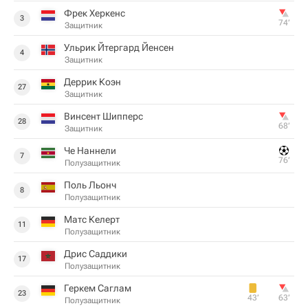
Фрек Херкенс
3
74‎’‎
Защитник
Ульрик Йтергард Йенсен
4
Защитник
Деррик Коэн
27
Защитник
Винсент Шипперс
28
68‎’‎
Защитник
Че Наннели
7
76‎’‎
Полузащитник
Поль Льонч
8
Полузащитник
Матс Келерт
11
Полузащитник
Дрис Саддики
17
Полузащитник
Геркем Саглам
23
43‎’‎
63‎’‎
Полузащитник