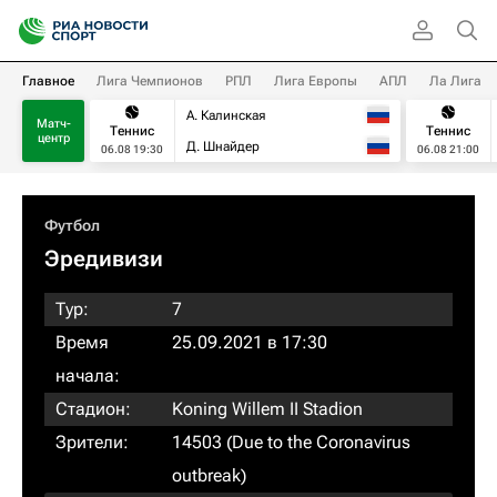
Главное
Лига Чемпионов
РПЛ
Лига Европы
АПЛ
Ла Лига
А. Калинская
Матч-
Теннис
Теннис
центр
Д. Шнайдер
06.08 19:30
06.08 21:00
Футбол
Эредивизи
Тур:
7
Время
25.09.2021 в 17:30
начала:
Стадион:
Koning Willem II Stadion
Зрители:
14503 (Due to the Coronavirus
outbreak)