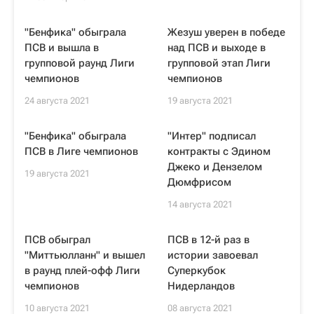
"Бенфика" обыграла
Жезуш уверен в победе
ПСВ и вышла в
над ПСВ и выходе в
групповой раунд Лиги
групповой этап Лиги
чемпионов
чемпионов
24 августа 2021
19 августа 2021
"Бенфика" обыграла
"Интер" подписал
ПСВ в Лиге чемпионов
контракты с Эдином
Джеко и Дензелом
19 августа 2021
Дюмфрисом
14 августа 2021
ПСВ обыграл
ПСВ в 12-й раз в
"Миттьюлланн" и вышел
истории завоевал
в раунд плей-офф Лиги
Суперкубок
чемпионов
Нидерландов
10 августа 2021
08 августа 2021