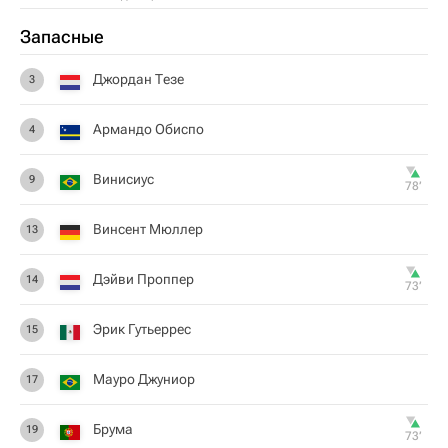
Запасные
Джордан Тезе
3
Армандо Обиспо
4
Винисиус
9
78‎’‎
Винсент Мюллер
13
Дэйви Проппер
14
73‎’‎
Эрик Гутьеррес
15
Мауро Джуниор
17
Брума
19
73‎’‎