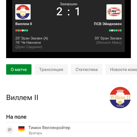
Завершен
2
:
1
Виллем II
ПСВ Эйндховен
20‎’‎
Эран Захави
(А)
30‎’‎
Эран Захави
76‎’‎
Че Наннели
(
Филипп Макс
)
(
Дрис Саддики
)
О матче
Трансляция
Статистика
Новости ком
Виллем II
На поле
Тимон Велленройтер
21
Вратарь