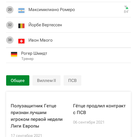
Максимилиано Ромеро
20
84‎’‎
Йорбе Вертессен
32
Ивон Мвого
38
Рогер Шмидт
Тренер
Общее
Виллем II
ПСВ
Полузащитник Гетце
Гётце продлил контракт
признан лучшим
с ПСВ
игроком первой недели
06 сентября 2021
Лиги Европы
17 сентября 2021