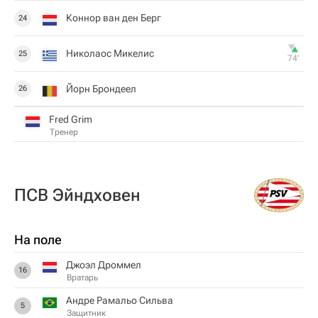
Коннор ван ден Берг
24
Николаос Микелис
25
74‎’‎
Йорн Брондеел
26
Fred Grim
Тренер
ПСВ Эйндховен
На поле
Джоэл Дроммел
16
Вратарь
Андре Рамальо Сильва
5
Защитник