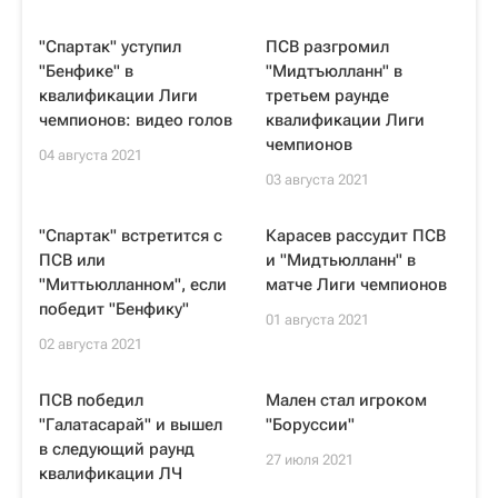
"Спартак" уступил
ПСВ разгромил
"Бенфике" в
"Мидтъюлланн" в
квалификации Лиги
третьем раунде
чемпионов: видео голов
квалификации Лиги
чемпионов
04 августа 2021
03 августа 2021
"Спартак" встретится с
Карасев рассудит ПСВ
ПСВ или
и "Мидтьюлланн" в
"Миттьюлланном", если
матче Лиги чемпионов
победит "Бенфику"
01 августа 2021
02 августа 2021
ПСВ победил
Мален стал игроком
"Галатасарай" и вышел
"Боруссии"
в следующий раунд
27 июля 2021
квалификации ЛЧ