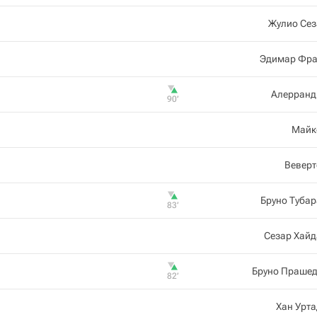
Жулио Сез
Эдимар Фра
Алерранд
90‎’‎
Майк
Веверт
Бруно Туба
83‎’‎
Сезар Хайд
Бруно Прашед
82‎’‎
Хан Урт