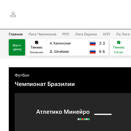
Главное
Лига Чемпионов
РПЛ
Лига Европы
АПЛ
Ла Лига
3
3
А. Калинская
Матч-
Теннис
Теннис
центр
6
6
Д. Шнайдер
Завершен
2-й сет
Футбол
Чемпионат Бразилии
Атлетико Минейро