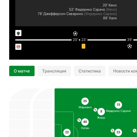
20‎’‎
Кено
52‎’‎
Федерико Сарачо
(
Кено
)
78‎’‎
Джефферсон Саварино
(
Федерико Сарачо
)
88‎’‎
Халк
20‎’‎
23‎’‎
39‎’‎
О матче
Трансляция
Статистика
Новости ко
25
15
Мариано
Федерико Сарачо
8
Жаир
40
Натан
23
22