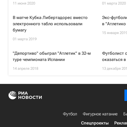
11 июня 2020
01 марта 2020
В матче Кубка Либертадорес вместо
Экс-футбол
электронного табло использовали
в "Атлетико
бумагу
15 января 201
01 марта 2019
"Депортиво" обыграл "Атлетик" в 32-м
Футболист 
туре чемпионата Испании
оказаться 
14 апреля 2018
13 декабря 20
Футбол
Фигурное катание
Б
Спецпроекты
Рекла