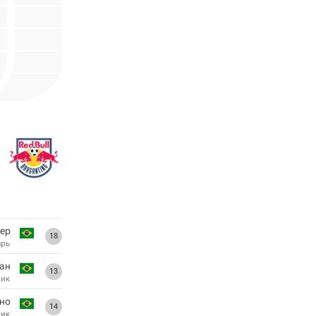
ер
18
арь
ан
13
ник
но
14
ник