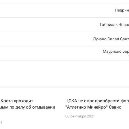
Педрин
Габриэль Нова
Лучано Силва Сан
Маурисио Ба
 Коста проходит
ЦСКА не смог приобрести фо
мым по делу об отмывании
"Атлетико Минейро" Савио
06 сентября 2021
21