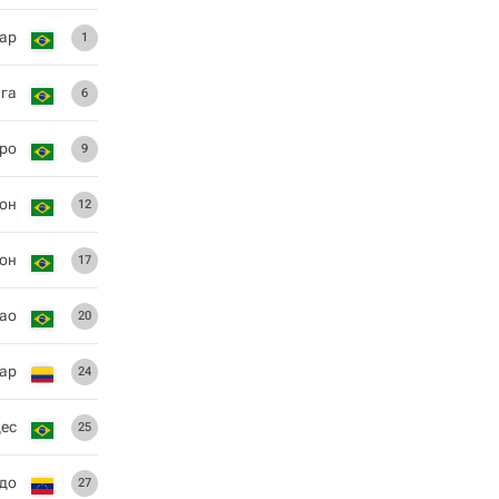
ар
1
га
6
ро
9
он
12
он
17
рао
20
ар
24
ес
25
адо
27