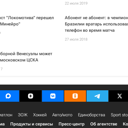
22 июля 2019
ист "Локомотива" перешел
Абонент не абонент: в чемпио
 Минейро"
Бразилии вратарь использова
телефон во время матча
9
27 июля 2018
сборной Венесуэлы может
в московском ЦСКА
17
иатлон
ЗОЖ
Хоккей
Авто/мото
Единоборства
Sport sto
ма
Продукты и сервисы
Пресс-центр
Об агентстве
Ко