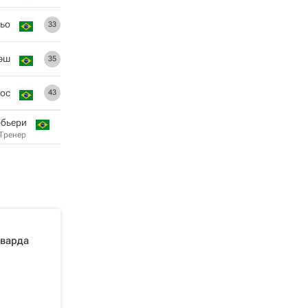
ьо
33
эш
35
тос
43
рбьери
Тренер
рварда