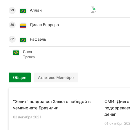
Аллан
29
46‎’‎
Дилан Борреро
30
Рафаэль
32
Cuca
Тренер
Общее
Атлетико Минейро
"Зенит" поздравил Халка с победой в
СМИ: Диего
чемпионате Бразилии
подозревае
денег
03 декабря 2021
01 октября 20