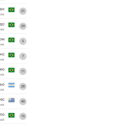
ан
21
ник
до
29
ник
ом
5
ник
йнс
7
ник
ио
11
ник
льо
28
ник
ес
40
ник
ло
15
ий