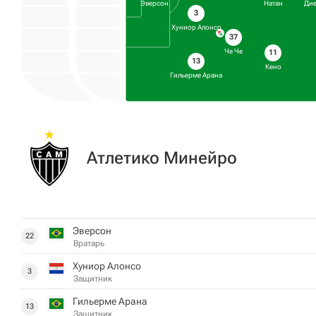
Натан
Эверсон
Дие
3
Хуниор Алонсо
37
Че Че
11
13
Кено
Гильерме Арана
Атлетико Минейро
Эверсон
22
Вратарь
Хуниор Алонсо
3
Защитник
Гильерме Арана
13
Защитник