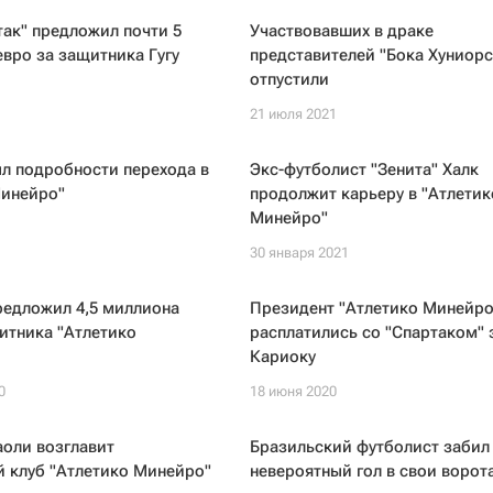
ак" предложил почти 5
Участвовавших в драке
вро за защитника Гугу
представителей "Бока Хуниорс
отпустили
21 июля 2021
л подробности перехода в
Экс-футболист "Зенита" Халк
Минейро"
продолжит карьеру в "Атлетик
Минейро"
1
30 января 2021
редложил 4,5 миллиона
Президент "Атлетико Минейро
итника "Атлетико
расплатились со "Спартаком" 
Кариоку
0
18 июня 2020
оли возглавит
Бразильский футболист забил
 клуб "Атлетико Минейро"
невероятный гол в свои ворот