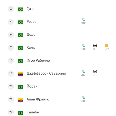
Гуга
2
Ревер
4
90‎’‎
Додо
6
Халк
7
58‎’‎
88‎’‎
90‎’‎
Игор Рабелло
16
Джефферсон Саварино
17
46‎’‎
78‎’‎
Йоран
20
Алан Франко
21
58‎’‎
Калебе
27