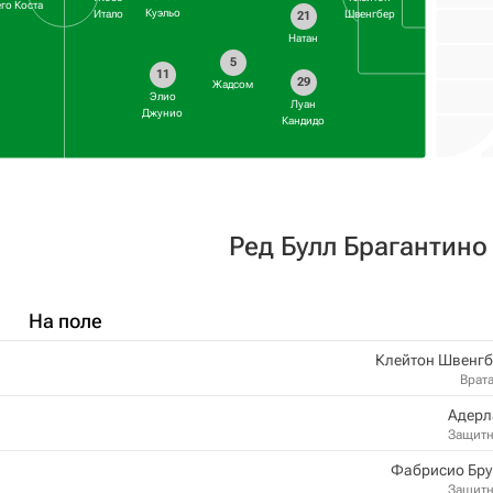
го Коста
Куэльо
Итало
Швенгбер
21
Натан
5
11
29
Жадсом
Элио
Луан
Джунио
Кандидо
Ред Булл Брагантино
На поле
Клейтон Швенгб
Врат
Адерл
Защит
Фабрисио Бру
Защит