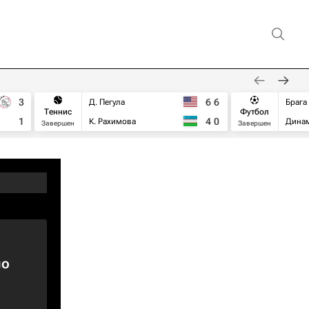
3
6
6
Д. Пегула
Брага
Теннис
Футбол
1
4
0
К. Рахимова
Дина
Завершен
Завершен
но