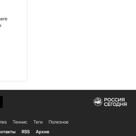
нате
л
ries
Теннис
Теги
Полезное
нтакты
RSS
Архив