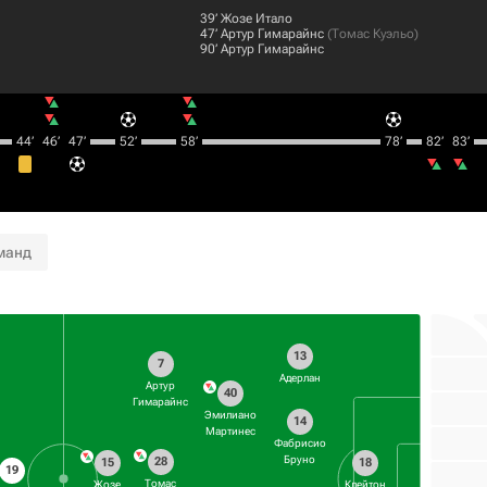
39‎’‎
Жозе Итало
47‎’‎
Артур Гимарайнс
(
Томас Куэльо
)
90‎’‎
Артур Гимарайнс
44‎’‎
46‎’‎
47‎’‎
52‎’‎
58‎’‎
78‎’‎
82‎’‎
83‎’‎
манд
13
7
Адерлан
Артур
40
Гимарайнс
Эмилиано
14
Мартинес
Фабрисио
Бруно
28
15
18
19
Томас
Жозе
Клейтон