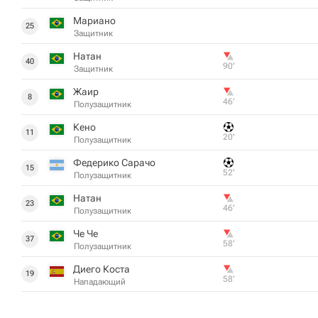
Мариано
25
Защитник
Натан
40
90‎’‎
Защитник
Жаир
8
46‎’‎
Полузащитник
Кено
11
20‎’‎
Полузащитник
Федерико Сарачо
15
52‎’‎
Полузащитник
Натан
23
46‎’‎
Полузащитник
Че Че
37
58‎’‎
Полузащитник
Диего Коста
19
58‎’‎
Нападающий