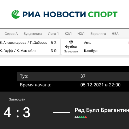
Серия А
Бундеслига
Лига 1
КХЛ
НХЛ
Евролига
НБА
6
2
Е. Александрова
Г. Дабровски
Аякс
Футбол
3
0
К. Гауфф
К. Макнейли
Шелбурн
Завершен
Тур:
37
Время начала:
05.12.2021 в 22:00
Завершен
4
:
3
Ред Булл Браганти