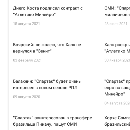
Диего Коста подписал контракт с
СМИ: "Спарт
"Атлетико Минейро"
миллионов е
15 августа 2021
23 июля 2021
Боярский: не жалею, что Халк не
Халк раскры
вернулся в "Зенит"
"Атлетико 
03 февраля 2021
30 января 202
Балахнин: "Спартак" будет очень
"Спартак" п
интересен в новом сезоне РПЛ
евро за защ
Минейро"
09 августа 2020
04 августа 202
"Спартак" заинтересован в трансфере
Хорхе Сампа
бразильца Пикачу, пишут СМИ
бразильский