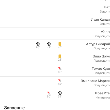
Нат
Защит
Луан Канди
Защит
Жадс
Полузащит
Артур Гимара
90‎’‎
47‎’‎
44‎’‎
Полузащит
Элио Джун
23‎’‎
Полузащит
Томас Куэ
83‎’‎
Полузащит
Эмилиано Мартин
82‎’‎
Полузащит
Жозе Ита
90‎’‎
39‎’‎
Нападающ
Запасные