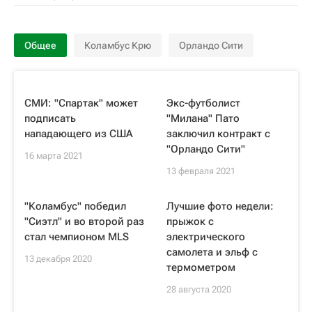
Общее
Коламбус Крю
Орландо Сити
СМИ: "Спартак" может
Экс-футболист
подписать
"Милана" Пато
нападающего из США
заключил контракт с
"Орландо Сити"
16 марта 2021
13 февраля 2021
"Коламбус" победил
Лучшие фото недели:
"Сиэтл" и во второй раз
прыжок с
стал чемпионом MLS
электрического
самолета и эльф с
13 декабря 2020
термометром
28 августа 2020