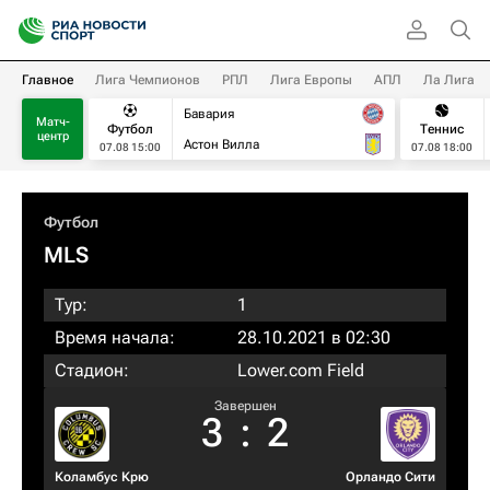
Главное
Лига Чемпионов
РПЛ
Лига Европы
АПЛ
Ла Лига
Бавария
Матч-
Футбол
Теннис
центр
Астон Вилла
07.08 15:00
07.08 18:00
Футбол
MLS
Тур:
1
Время начала:
28.10.2021 в 02:30
Стадион:
Lower.com Field
Завершен
3
:
2
Коламбус Крю
Орландо Сити