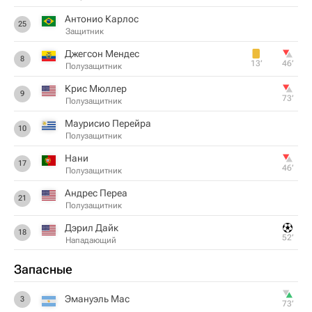
Антонио Карлос
25
Защитник
Джегсон Мендес
8
13‎’‎
46‎’‎
Полузащитник
Крис Мюллер
9
73‎’‎
Полузащитник
Маурисио Перейра
10
Полузащитник
Нани
17
46‎’‎
Полузащитник
Андрес Переа
21
Полузащитник
Дэрил Дайк
18
52‎’‎
Нападающий
Запасные
Эмануэль Мас
3
73‎’‎