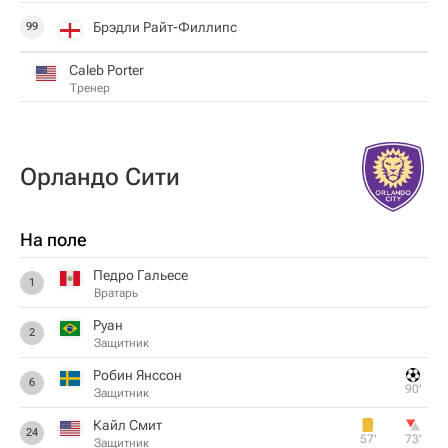
Брэдли Райт-Филлипс
99
Caleb Porter
Тренер
Орландо Сити
На поле
Педро Гальесе
1
Вратарь
Руан
2
Защитник
Робин Янссон
6
90‎’‎
Защитник
Кайл Смит
24
57‎’‎
73‎’‎
Защитник