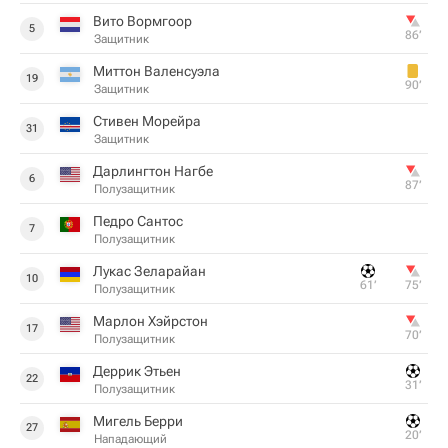
Вито Вормгоор
5
86‎’‎
Защитник
Миттон Валенсуэла
19
90‎’‎
Защитник
Стивен Морейра
31
Защитник
Дарлингтон Нагбе
6
87‎’‎
Полузащитник
Педро Сантос
7
Полузащитник
Лукас Зеларайан
10
61‎’‎
75‎’‎
Полузащитник
Марлон Хэйрстон
17
70‎’‎
Полузащитник
Деррик Этьен
22
31‎’‎
Полузащитник
Мигель Берри
27
20‎’‎
Нападающий