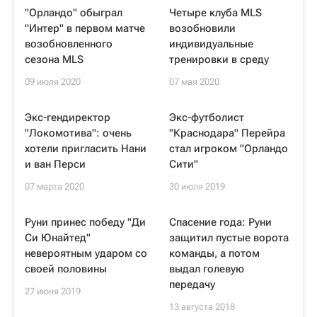
"Орландо" обыграл
Четыре клуба MLS
"Интер" в первом матче
возобновили
возобновленного
индивидуальные
сезона MLS
тренировки в среду
09 июля 2020
07 мая 2020
Экс-гендиректор
Экс-футболист
"Локомотива": очень
"Краснодара" Перейра
хотели пригласить Нани
стал игроком "Орландо
и ван Перси
Сити"
07 марта 2020
30 июля 2019
Руни принес победу "Ди
Спасение года: Руни
Си Юнайтед"
защитил пустые ворота
невероятным ударом со
команды, а потом
своей половины
выдал голевую
передачу
27 июня 2019
13 августа 2018