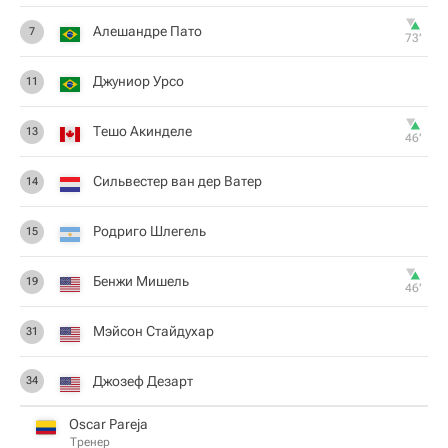
Алешандре Пато
7
73‎’‎
Джуниор Урсо
11
Тешо Акинделе
13
46‎’‎
Сильвестер ван дер Ватер
14
Родриго Шлегель
15
Бенжи Мишель
19
46‎’‎
Мэйсон Стайдухар
31
Джозеф Дезарт
34
Oscar Pareja
Тренер