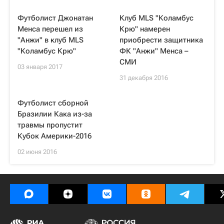
Футболист Джонатан
Клуб MLS "Коламбус
Менса перешел из
Крю" намерен
"Анжи" в клуб MLS
приобрести защитника
"Коламбус Крю"
ФК "Анжи" Менса –
СМИ
03 января 2017
31 декабря 2016
Футболист сборной
Бразилии Кака из-за
травмы пропустит
Кубок Америки-2016
02 июня 2016