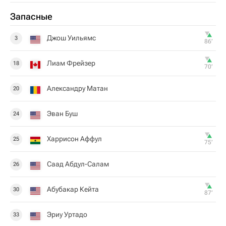
Запасные
Джош Уильямс
3
86‎’‎
Лиам Фрейзер
18
70‎’‎
Александру Матан
20
Эван Буш
24
Харрисон Аффул
25
75‎’‎
Саад Абдул-Салам
26
Абубакар Кейта
30
87‎’‎
Эриу Уртадо
33