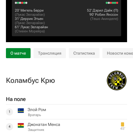
20‎’‎
Мигель Берри
52‎’‎
Дэрил Дайк
(П)
(
Лукас Зеларайан
)
90‎’‎
Робин Янссон
31‎’‎
Деррик Этьен
(
Тешо Акинделе
)
(
Лукас Зеларайан
)
61‎’‎
Лукас Зеларайан
(
Стивен Морейра
)
О матче
Трансляция
Статистика
Новости ком
Коламбус Крю
На поле
Элой Ром
1
Вратарь
Джонатан Менса
4
45‎’‎
Защитник