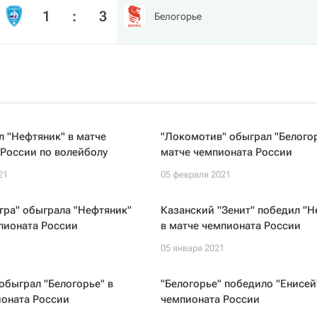
1
:
3
Белогорье
 "Нефтяник" в матче
"Локомотив" обыграл "Белогор
России по волейболу
матче чемпионата России
21
05 февраля 2021
гра" обыграла "Нефтяник"
Казанский "Зенит" победил "Н
пионата России
в матче чемпионата России
1
05 января 2021
обыграл "Белогорье" в
"Белогорье" победило "Енисей
ионата России
чемпионата России