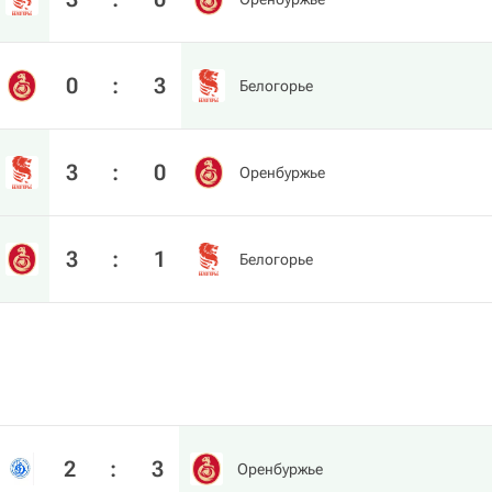
0
:
3
Белогорье
3
:
0
Оренбуржье
3
:
1
Белогорье
2
:
3
Оренбуржье