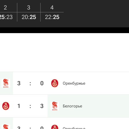
2
3
4
25
:
23
20
:
25
22
:
25
3
:
0
Оренбуржье
1
:
3
Белогорье
3
:
0
Оренбуржье