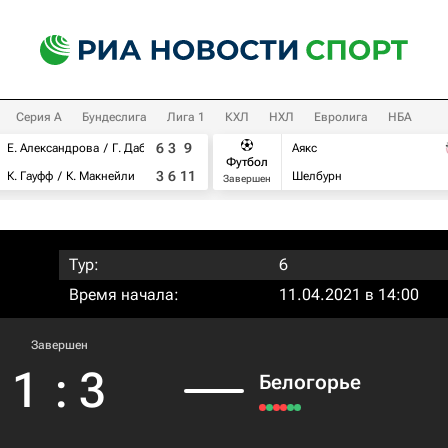
Серия А
Бундеслига
Лига 1
КХЛ
НХЛ
Евролига
НБА
6
3
9
Е. Александрова
Г. Дабровски
Аякс
Футбол
3
6
11
К. Гауфф
К. Макнейли
Шелбурн
Завершен
Тур:
6
Время начала:
11.04.2021 в 14:00
Завершен
1
:
3
Белогорье