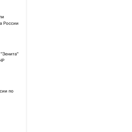
ли
а России
"Зенита"
ЧР
сии по