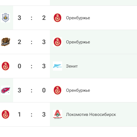
3
:
2
Оренбуржье
2
:
3
Оренбуржье
0
:
3
Зенит
3
:
0
Оренбуржье
1
:
3
Локомотив Новосибирск