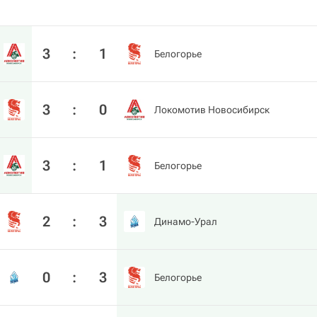
3
:
1
Белогорье
3
:
0
Локомотив Новосибирск
3
:
1
Белогорье
2
:
3
Динамо-Урал
0
:
3
Белогорье