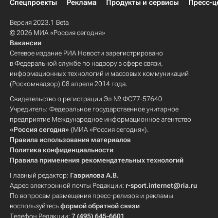
Спецпроекты
Реклама
Продукты и сервисы
Пресс-ц
Версия 2023.1 Beta
© 2026 МИА «Россия сегодня»
Вакансии
Сетевое издание РИА Новости зарегистрировано
в Федеральной службе по надзору в сфере связи,
информационных технологий и массовых коммуникаций
(Роскомнадзор) 08 апреля 2014 года.
Свидетельство о регистрации Эл № ФС77-57640
Учредитель: Федеральное государственное унитарное
предприятие Международное информационное агентство
«Россия сегодня»
(МИА «Россия сегодня»).
Правила использования материалов
Политика конфиденциальности
Правила применения рекомендательных технологий
Главный редактор:
Гаврилова А.В.
Адрес электронной почты Редакции:
r-sport.internet@ria.ru
По вопросам размещения пресс-релизов и рекламы
воспользуйтесь
формой обратной связи
Телефон Редакции:
7 (495) 645-6601