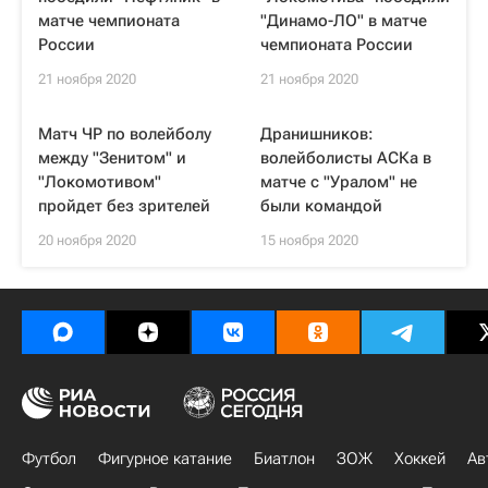
матче чемпионата
"Динамо-ЛО" в матче
России
чемпионата России
21 ноября 2020
21 ноября 2020
Матч ЧР по волейболу
Дранишников:
между "Зенитом" и
волейболисты АСКа в
"Локомотивом"
матче с "Уралом" не
пройдет без зрителей
были командой
20 ноября 2020
15 ноября 2020
Футбол
Фигурное катание
Биатлон
ЗОЖ
Хоккей
Ав