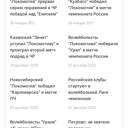
"Локомотив" прервал
"Кузбасс" победил
серию поражений в ЧР
"Локомотив" в матче
победой над "Енисеем"
чемпионата России
30 января 2021
06 января 2021
Казанский "Зенит"
Волейболисты
уступил "Локомотиву" и
"Локомотива" победили
проиграл второй матч
"Урал" в матче
подряд в ЧР
чемпионата России
29 декабря 2020
07 декабря 2020
Новосибирский
Российские клубы
"Локомотив" победил
стартуют в
"Карловарско" в матче
волейбольной Лиге
ЛЧ
чемпионов
03 декабря 2020
01 декабря 2020
Волейболисты "Урала"
Петровс: не хватило