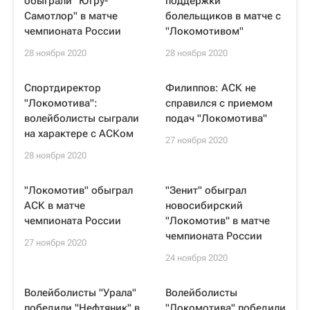
обыграли "Югру-
поддержки
Самотлор" в матче
болельщиков в матче с
чемпионата России
"Локомотивом"
28 ноября 2020
28 ноября 2020
Спортдиректор
Филиппов: АСК не
"Локомотива":
справился с приемом
волейболисты сыграли
подач "Локомотива"
на характере с АСКом
27 ноября 2020
28 ноября 2020
"Локомотив" обыграл
"Зенит" обыграл
АСК в матче
новосибирский
чемпионата России
"Локомотив" в матче
чемпионата России
27 ноября 2020
24 ноября 2020
Волейболисты "Урала"
Волейболисты
победили "Нефтяник" в
"Локомотива" победили