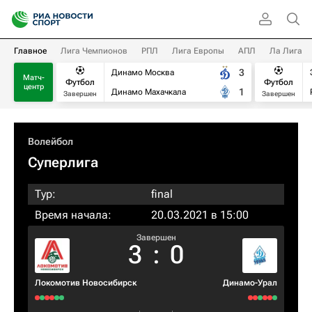
Главное
Лига Чемпионов
РПЛ
Лига Европы
АПЛ
Ла Лига
3
Динамо Москва
Матч-
Футбол
Футбол
центр
1
Динамо Махачкала
Завершен
Завершен
Волейбол
Суперлига
Тур:
final
Время начала:
20.03.2021 в 15:00
Завершен
3
:
0
Локомотив Новосибирск
Динамо-Урал