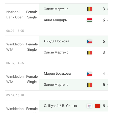
3
6
Элизе Мертенс
National
Female
Bank Open
Single
6
4
Анна Бондарь
08.07, 15:05
6
7
Линда Носкова
Wimbledon
Female
WTA
Single
3
5
Элизе Мертенс
06.07, 14:55
4
4
Мария Боузкова
Wimbledon
Female
WTA
Single
6
6
Элизе Мертенс
05.07, 13:10
6
4
С. Шувэй
В. Синью
Wimbledon
Female