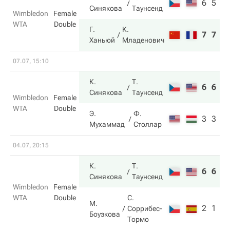
6
5
Синякова
Таунсенд
Wimbledon
Female
WTA
Double
Г.
К.
7
7
Ханьюй
Младенович
07.07, 15:10
К.
Т.
6
6
Синякова
Таунсенд
Wimbledon
Female
WTA
Double
Э.
Ф.
3
3
Мухаммад
Столлар
04.07, 20:15
К.
Т.
6
6
Синякова
Таунсенд
Wimbledon
Female
WTA
Double
С.
М.
2
1
Соррибес-
Боузкова
Тормо