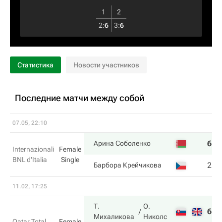
1
2
2
:
6
3
:
6
Статистика
Новости участников
Последние матчи между собой
07.05, 22:10
6
6
Арина Соболенко
Internazionali
Female
BNL d'Italia
Single
2
3
Барбора Крейчикова
11.02, 17:25
Т.
О.
6
2
Михаликова
Николс
Qatar Total
Female