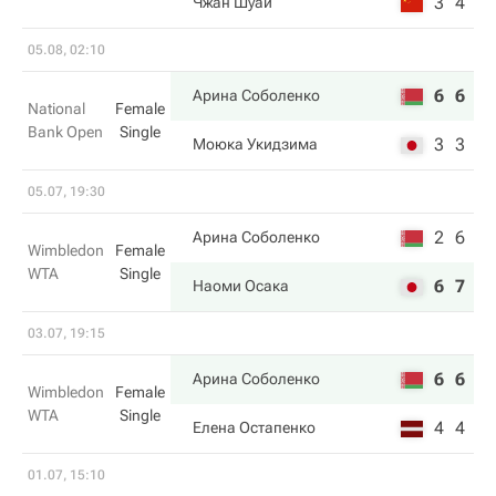
3
4
Чжан Шуай
05.08, 02:10
6
6
Арина Соболенко
National
Female
Bank Open
Single
3
3
Моюка Укидзима
05.07, 19:30
2
6
Арина Соболенко
Wimbledon
Female
WTA
Single
6
7
Наоми Осака
03.07, 19:15
6
6
Арина Соболенко
Wimbledon
Female
WTA
Single
4
4
Елена Остапенко
01.07, 15:10