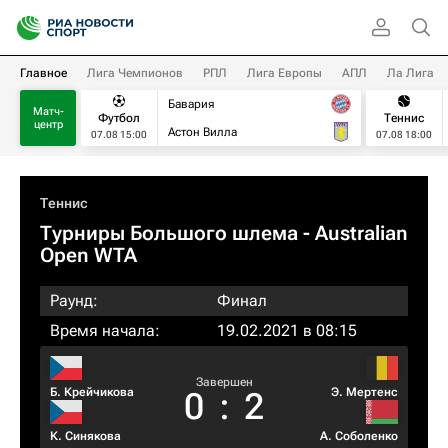
Главное
Лига Чемпионов
РПЛ
Лига Европы
АПЛ
Ла Лига
Бавария
Матч-
Футбол
Теннис
центр
Астон Вилла
07.08 15:00
07.08 18:00
Теннис
Турниры Большого шлема
- Australian
Open WTA
Раунд:
Финал
Время начала:
19.02.2021 в 08:15
Завершен
Б. Крейчикова
Э. Мертенс
0
:
2
К. Синякова
А. Соболенко