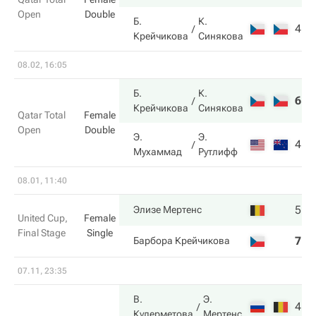
Open
Double
Б.
К.
4
6
Крейчикова
Синякова
08.02, 16:05
Б.
К.
6
6
Крейчикова
Синякова
Qatar Total
Female
Open
Double
Э.
Э.
4
1
Мухаммад
Рутлифф
08.01, 11:40
5
6
Элизе Мертенс
United Cup,
Female
Final Stage
Single
7
1
Барбора Крейчикова
07.11, 23:35
В.
Э.
4
7
Кудерметова
Мертенс