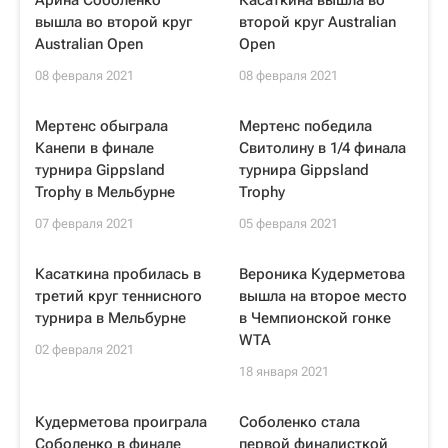
Арина Соболенко
Касаткина вышла во
вышла во второй круг
второй круг Australian
Australian Open
Open
08 февраля 2021
08 февраля 2021
Мертенс обыграла
Мертенс победила
Канепи в финале
Свитолину в 1/4 финала
турнира Gippsland
турнира Gippsland
Trophy в Мельбурне
Trophy
07 февраля 2021
05 февраля 2021
Касаткина пробилась в
Вероника Кудерметова
третий круг теннисного
вышла на второе место
турнира в Мельбурне
в Чемпионской гонке
WTA
02 февраля 2021
18 января 2021
Кудерметова проиграла
Соболенко стала
Соболенко в финале
первой финалисткой