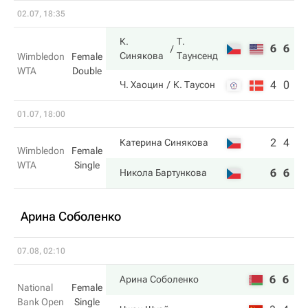
02.07, 18:35
К.
Т.
6
6
Синякова
Таунсенд
Wimbledon
Female
WTA
Double
4
0
Ч. Хаоцин
К. Таусон
01.07, 18:00
2
4
Катерина Синякова
Wimbledon
Female
WTA
Single
6
6
Никола Бартункова
Арина Соболенко
07.08, 02:10
6
6
Арина Соболенко
National
Female
Bank Open
Single