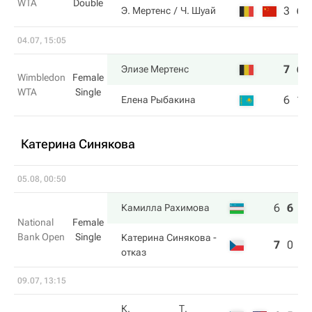
WTA
Double
3
6
Э. Мертенс
Ч. Шуай
04.07, 15:05
7
6
Элизе Мертенс
Wimbledon
Female
WTA
Single
6
1
Елена Рыбакина
Катерина Синякова
05.08, 00:50
6
6
5
Камилла Рахимова
National
Female
Bank Open
Single
Катерина Синякова
-
7
0
2
отказ
09.07, 13:15
К.
Т.