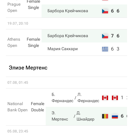
Female
Prague
Single
Open
6
6
Барбора Крейчикова
19.07, 20:10
7
6
Барбора Крейчикова
Athens
Female
Open
Single
6
3
Мария Саккари
Элизе Мертенс
07.08, 01:45
Б.
Л.
1
2
Фернандес
Фернандес
National
Female
Bank Open
Double
Э.
Д.
6
6
Мертенс
Шнайдер
05.08, 23:45