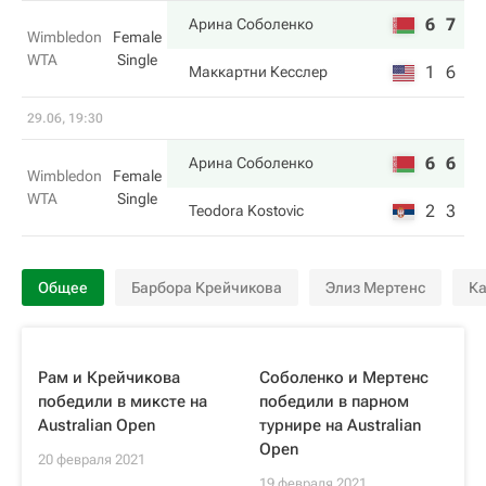
6
7
Арина Соболенко
Wimbledon
Female
WTA
Single
1
6
Маккартни Кесслер
29.06, 19:30
6
6
Арина Соболенко
Wimbledon
Female
WTA
Single
2
3
Teodora Kostovic
Общее
Барбора Крейчикова
Элиз Мертенс
Ка
Рам и Крейчикова
Соболенко и Мертенс
победили в миксте на
победили в парном
Australian Open
турнире на Australian
Open
20 февраля 2021
19 февраля 2021