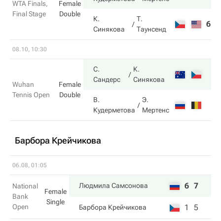
WTA Finals,
Female
Final Stage
Double
К.
Т.
6
6
Синякова
Таунсенд
08.10, 10:30
С.
К.
Сандерс
Синякова
Wuhan
Female
Tennis Open
Double
В.
Э.
Кудерметова
Мертенс
Барбора Крейчикова
06.08, 01:05
6
7
Людмила Самсонова
National
Female
Bank
Single
Open
1
5
Барбора Крейчикова