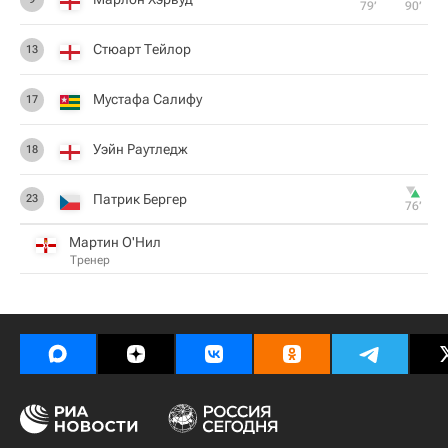
79‎’‎
90‎’‎
Стюарт Тейлор
13
Мустафа Салифу
17
Уэйн Раутледж
18
Патрик Бергер
23
76‎’‎
Мартин О'Нил
Тренер