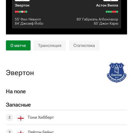
Эвертон
Астон Вилла
55‎’‎
Фил Невилл
80‎’‎
Габриэль Агбонлахор
84‎’‎
Джозеф Йобо
85‎’‎
Джон Карю
О матче
Трансляция
Статистика
Эвертон
На поле
Запасные
Тони Хибберт
2
Лейтон Бейнс
3