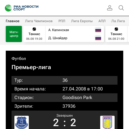
Главное
Лига Чемпионов
РПЛ
Лига Европы
АПЛ
Ла Лига
А. Калинская
Матч-
Теннис
Теннис
центр
Д. Шнайдер
06.08 19:30
06.08 21:00
Футбол
Премьер-лига
Тур:
36
Время начала:
27.04.2008 в 17:00
Стадион:
Goodison Park
Зрители:
37936
Завершен
2
:
2