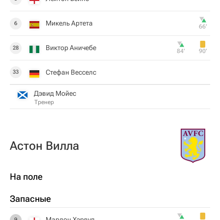
Микель Артета
6
66‎’‎
Виктор Аничебе
28
84‎’‎
90‎’‎
Стефан Весселс
33
Дэвид Мойес
Тренер
Астон Вилла
На поле
Запасные
Марлон Хэрвуд
9