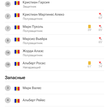
Кристиан Гарсия
22
Защитник
Кристиан Мартинес Алехо
2
63‎’‎
Полузащитник
Марк Пухоль
7
39‎’‎
85‎’‎
Полузащитник
Марсио Вьейра
8
85‎’‎
Полузащитник
Жорди Алаэс
14
Полузащитник
Альберт Росас
19
61‎’‎
74‎’‎
Нападающий
Запасные
Марк Валес
3
Альберт Рейес
4