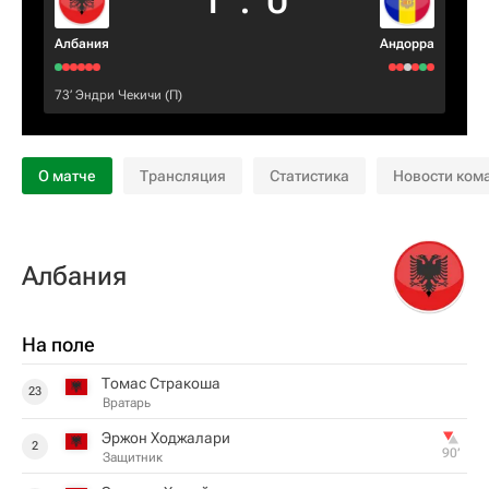
1
:
0
Албания
Андорра
73‎’‎
Эндри Чекичи
(П)
О матче
Трансляция
Статистика
Новости ком
Албания
На поле
Томас Стракоша
23
Вратарь
Эржон Ходжалари
2
90‎’‎
Защитник