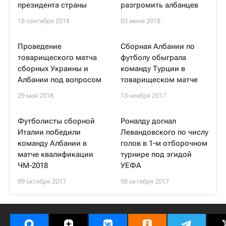
президента страны
разгромить албанцев
18 сентября 2018
03 июня 2018
Проведение
Сборная Албании по
товарищеского матча
футболу обыграла
сборных Украины и
команду Турции в
Албании под вопросом
товарищеском матче
29 мая 2018
13 ноября 2017
Футболисты сборной
Роналду догнал
Италии победили
Левандовского по числу
команду Албании в
голов в 1-м отборочном
матче квалификации
турнире под эгидой
ЧМ-2018
УЕФА
09 октября 2017
08 октября 2017