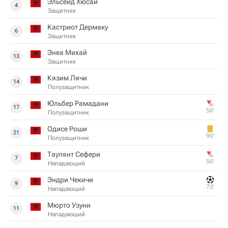
Эльсеид Хюсай
4
Защитник
Кастриот Дермаку
6
Защитник
Энеа Михай
13
Защитник
Кязим Лячи
14
Полузащитник
Юльбер Рамадани
17
56‎’‎
Полузащитник
Одисе Роши
21
90‎’‎
Полузащитник
Таулянт Сефери
7
56‎’‎
Нападающий
Эндри Чекичи
9
73‎’‎
Нападающий
Мюрто Узуни
11
Нападающий