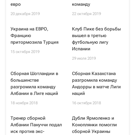
евро
команду
20 декабря 2019
22 октября 2019
Украина на ЕВРО,
Клуб Пике без борьбы
Францию
вышел в третью
притормозила Турция
футбольную лигу
Испании
15 октября 2019
29 июля 2019
Сборная Шотландии в
Сборная Казахстана
большинстве
разгромила команду
разгромила команду
Андорры в матче Лиги
Албании в Лиге наций
наций
18 ноября 2018
16 октября 2018
Тренер сборной
Дубли Ярмоленко и
Албании Пануччи подал
Коноплянки помогли
иск против экс-
сборной Украины