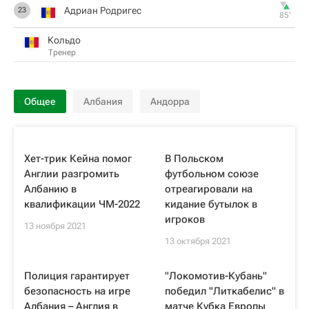
Адриан Родригес
23
85‎’‎
Кольдо
Тренер
Общее
Албания
Андорра
Хет-трик Кейна помог
В Польском
Англии разгромить
футбольном союзе
Албанию в
отреагировали на
квалификации ЧМ-2022
кидание бутылок в
игроков
13 ноября 2021
13 октября 2021
Полиция гарантирует
"Локомотив-Кубань"
безопасность на игре
победил "Литкабелис" в
Албания – Англия в
матче Кубка Европы