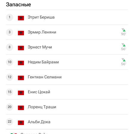
Запасные
Этрит Бериша
1
Эрмир Леняни
3
90‎’‎
Эрнест Мучи
8
56‎’‎
Недим Байрами
10
56‎’‎
Гентиан Селмани
12
Енис Цокай
15
Лоренц Траши
20
Альби Дока
22