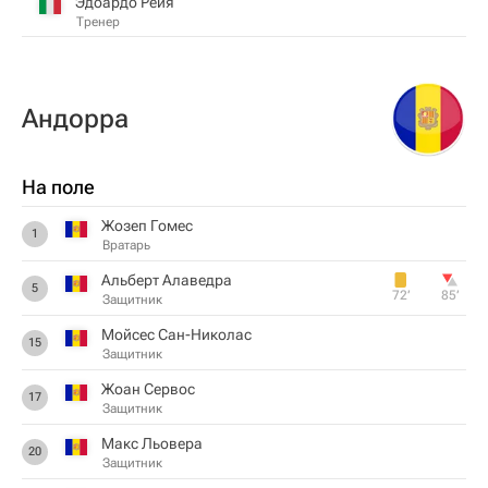
Эдоардо Рейя
Тренер
Андорра
На поле
Жозеп Гомес
1
Вратарь
Альберт Алаведра
5
72‎’‎
85‎’‎
Защитник
Мойсес Сан-Николас
15
Защитник
Жоан Сервос
17
Защитник
Макс Льовера
20
Защитник