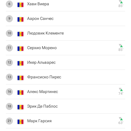
Хави Виера
6
85‎’‎
Аарон Санчес
9
Людовик Клементе
10
Серхио Морено
11
85‎’‎
Икер Альварес
12
Франсиско Пирес
13
Алекс Мартинес
16
74‎’‎
Эрик Де Паблос
18
Марк Гарсия
21
63‎’‎