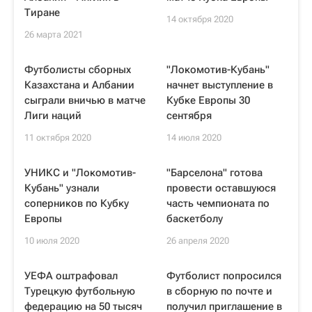
Тиране
14 октября 2020
26 марта 2021
Футболисты сборных
"Локомотив-Кубань"
Казахстана и Албании
начнет выступление в
сыграли вничью в матче
Кубке Европы 30
Лиги наций
сентября
11 октября 2020
14 июля 2020
УНИКС и "Локомотив-
"Барселона" готова
Кубань" узнали
провести оставшуюся
соперников по Кубку
часть чемпионата по
Европы
баскетболу
10 июля 2020
26 апреля 2020
УЕФА оштрафовал
Футболист попросился
Турецкую футбольную
в сборную по почте и
федерацию на 50 тысяч
получил приглашение в