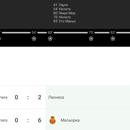
41‎’‎
Лаути
54‎’‎
Hoлитo
60‎’‎
Эмре Мор
75‎’‎
Hoлитo
83‎’‎
Уго Мальо
‎
54‎’‎
60‎’‎
75‎’‎
83‎’‎
0
:
2
nera
Леонеса
0
:
6
nera
Мальорка