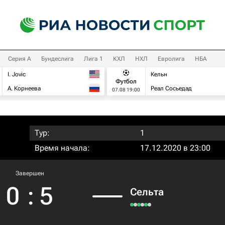
Серия А
Бундеслига
Лига 1
КХЛ
НХЛ
Евролига
НБА
I. Jovic
Кельн
Футбол
А. Корнеева
Реал Сосьедад
07.08 19:00
Тур:
1
Время начала:
17.12.2020 в 23:00
Завершен
0
:
5
Сельта