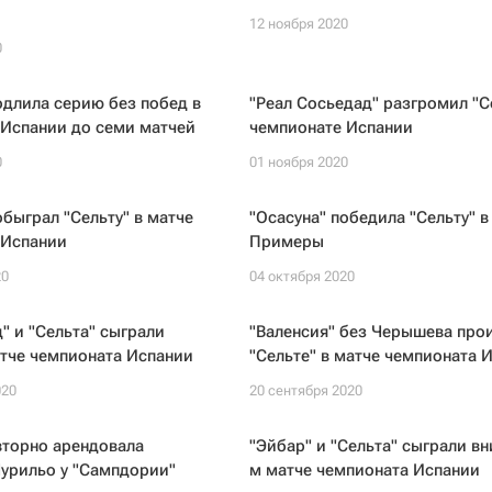
12 ноября 2020
0
одлила серию без побед в
"Реал Сосьедад" разгромил "С
 Испании до семи матчей
чемпионате Испании
0
01 ноября 2020
обыграл "Сельту" в матче
"Осасуна" победила "Сельту" в
 Испании
Примеры
20
04 октября 2020
" и "Сельта" сыграли
"Валенсия" без Черышева про
тче чемпионата Испании
"Сельте" в матче чемпионата 
020
20 сентября 2020
вторно арендовала
"Эйбар" и "Сельта" сыграли вн
урильо у "Сампдории"
м матче чемпионата Испании