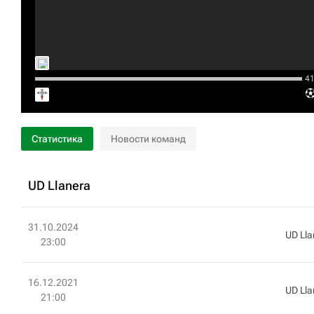
41‎’
Статистика
Новости команд
UD Llanera
31.10.2024
UD Lla
23:00
16.12.2021
UD Lla
21:00