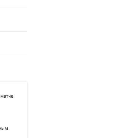
 матче
вным