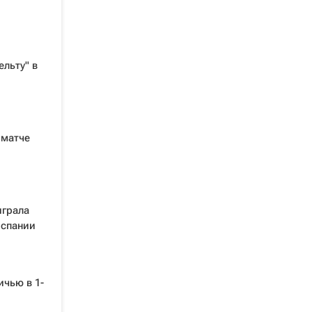
ельту" в
 матче
играла
Испании
ичью в 1-