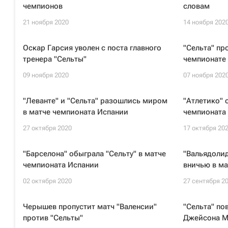
чемпионов
словам
21 ноября 2020
14 ноября 202
Оскар Гарсия уволен с поста главного
"Сельта" пр
тренера "Сельты"
чемпионате
09 ноября 2020
07 ноября 202
"Леванте" и "Сельта" разошлись миром
"Атлетико" 
в матче чемпионата Испании
чемпионата
27 октября 2020
17 октября 20
"Барселона" обыграла "Сельту" в матче
"Вальядолид
чемпионата Испании
вничью в ма
02 октября 2020
27 сентября 2
Черышев пропустит матч "Валенсии"
"Сельта" по
против "Сельты"
Джейсона М