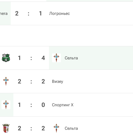
2
:
1
nera
Логроньес
1
:
4
Сельта
2
:
2
Визеу
1
:
0
Спортинг Х
2
:
2
Сельта