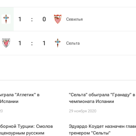
1
:
0
Севилья
1
:
1
Сельта
ыграла "Атлетик" в
"Сельта" обыграла "Гранаду" в
 Испании
чемпионата Испании
20
29 ноября 2020
сборной Турции: Смолов
Эдуардо Коудет назначен гла
нецензурным русским
тренером "Сельты"