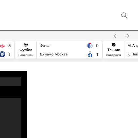
5
0
Факел
М. Ан
Футбол
Теннис
1
1
Динамо Москва
К. Пл
Завершен
Завершен