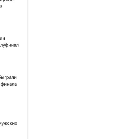
а
ии
олуфинал
быграли
 финала
мужских