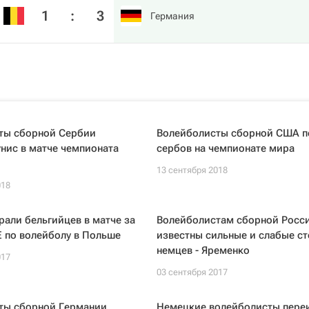
1
:
3
Германия
ты сборной Сербии
Волейболисты сборной США п
нис в матче чемпионата
сербов на чемпионате мира
13 сентября 2018
018
али бельгийцев в матче за
Волейболистам сборной Росс
Е по волейболу в Польше
известны сильные и слабые с
немцев - Яременко
017
03 сентября 2017
ты сборной Германии
Немецкие волейболисты пере