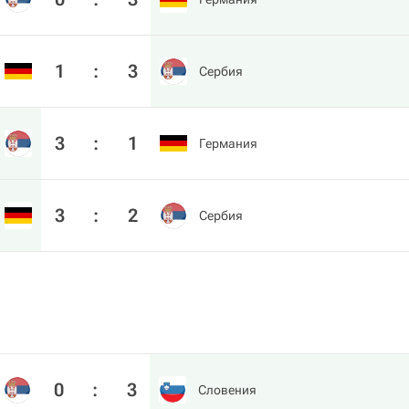
1
:
3
Сербия
3
:
1
Германия
3
:
2
Сербия
0
:
3
Словения