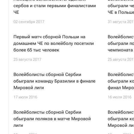
сербов и стали первыми финалистами
обыграли че
ЧЕ
ЧЕ в Польш
02 сентября 2017
31 августа 201
Первый матч сборной Польши на
Волейболис
домашнем ЧЕ по волейболу посетили
обыграли по
более 65 тыс человек
чемпионата
25 августа 2017
25 августа 201
Волейболисты сборной Сербии
Волейболис
обыграли команду Бразилии в финале
обыграли к
Мировой лиги
финал Миро
17 июля 2016
16 июля 2016
Волейболисты сборной Сербии
Волейболис
обыграли поляков в матче Мировой
обыграли ко
лиги
Мировой ли