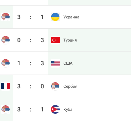
3
:
1
Украина
0
:
3
Турция
1
:
3
США
3
:
0
Сербия
3
:
1
Куба