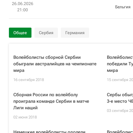
26.06.2026
Бельгия
21:00
Общее
Сербия
Германия
Волейболисты сборной Сербии
Волейболис
обыграли австралийцев на чемпионате
победили Ту
мира
мира
16 сентября 2018
15 сентября 2
Сборная России по волейболу
Сербы обыгр
проиграла команде Сербии в матче
3-е место Ч
Лиги наций
03 сентября 2
02 июня 2018
Немецкие волейболисты одолели
Волейболис