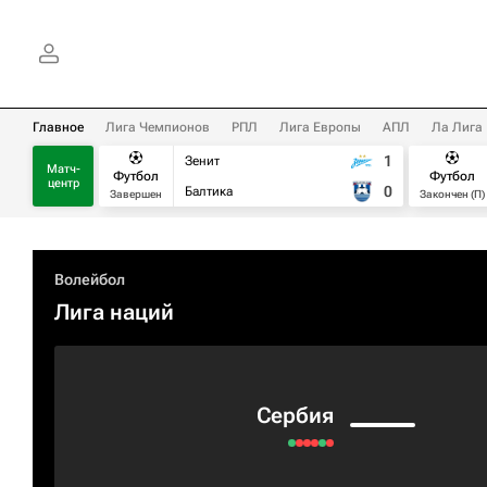
Главное
Лига Чемпионов
РПЛ
Лига Европы
АПЛ
Ла Лига
1
Зенит
Матч-
Футбол
Футбол
центр
0
Балтика
Завершен
Закончен (П)
Волейбол
Лига наций
Сербия