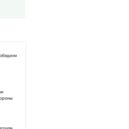
обедили
ии
тороны
играли