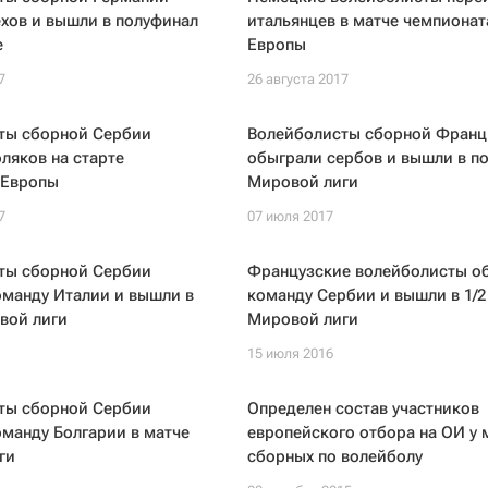
хов и вышли в полуфинал
итальянцев в матче чемпионат
е
Европы
7
26 августа 2017
ты сборной Сербии
Волейболисты сборной Франц
ляков на старте
обыграли сербов и вышли в п
 Европы
Мировой лиги
7
07 июля 2017
ты сборной Сербии
Французские волейболисты о
оманду Италии и вышли в
команду Сербии и вышли в 1/2
вой лиги
Мировой лиги
15 июля 2016
ты сборной Сербии
Определен состав участников
манду Болгарии в матче
европейского отбора на ОИ у 
ги
сборных по волейболу