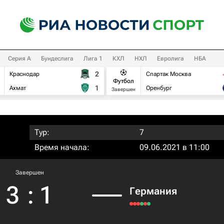
Серия А
Бундеслига
Лига 1
КХЛ
НХЛ
Евролига
НБА
2
Краснодар
Спартак Москва
Футбол
1
Ахмат
Оренбург
Завершен
Тур:
7
Время начала:
09.06.2021 в 11:00
Завершен
3
:
1
Германия