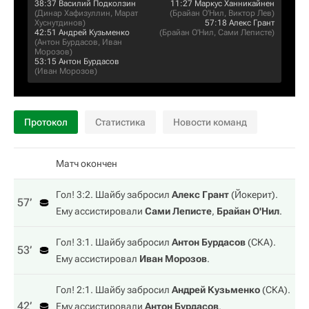
38:37
Василий Подколзин
11:27
Маркус Ханникайнен
(
Динар Хафизуллин
,
Марат
(
Брайан О'Нил
,
Виктор Лев
)
Хуснутдинов
)
57:18
Алекс Грант
42:51
Андрей Кузьменко
(
Брайан О'Нил
,
Сами Леписте
)
(
Антон Бурдасов
,
Иван
Морозов
)
53:15
Антон Бурдасов
(
Иван Морозов
)
Протокол
Статистика
Новости команд
Матч окончен
Гол! 3:2. Шайбу забросил
Алекс Грант
(
Йокерит
).
57‎’‎
Ему ассистировали
Сами Леписте
,
Брайан О'Нил
.
Гол! 3:1. Шайбу забросил
Антон Бурдасов
(
СКА
).
53‎’‎
Ему ассистировал
Иван Морозов
.
Гол! 2:1. Шайбу забросил
Андрей Кузьменко
(
СКА
).
42‎’‎
Ему ассистировали
Антон Бурдасов
,