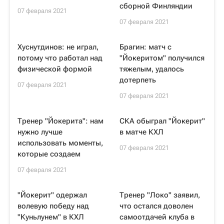
сборной Финляндии
07 февраля 2021
07 февраля 2021
Хуснутдинов: не играл,
Брагин: матч с
потому что работал над
"Йокеритом" получился
физической формой
тяжелым, удалось
дотерпеть
07 февраля 2021
07 февраля 2021
Тренер "Йокерита": нам
СКА обыграл "Йокерит"
нужно лучше
в матче КХЛ
использовать моменты,
07 февраля 2021
которые создаем
07 февраля 2021
"Йокерит" одержал
Тренер "Локо" заявил,
волевую победу над
что остался доволен
"Куньлунем" в КХЛ
самоотдачей клуба в