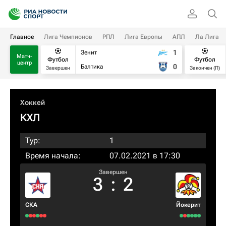
Главное
Лига Чемпионов
РПЛ
Лига Европы
АПЛ
Ла Лига
1
Зенит
Матч-
Футбол
Футбол
центр
0
Балтика
Завершен
Закончен (П)
Хоккей
КХЛ
Тур:
1
Время начала:
07.02.2021 в 17:30
Завершен
3
:
2
СКА
Йокерит