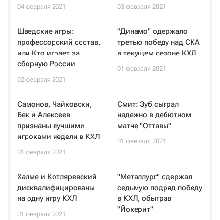
04 февраля 2021
03 февраля 2021
Шведские игры:
"Динамо" одержало
профессорский состав,
третью победу над СКА
или Кто играет за
в текущем сезоне КХЛ
сборную России
01 февраля 2021
02 февраля 2021
Самонов, Чайковски,
Смит: Зуб сыграл
Бек и Алексеев
надежно в дебютном
признаны лучшими
матче "Оттавы"
игроками недели в КХЛ
01 февраля 2021
01 февраля 2021
Халме и Котляревский
"Металлург" одержал
дисквалифицированы
седьмую подряд победу
на одну игру КХЛ
в КХЛ, обыграв
"Йокерит"
01 февраля 2021