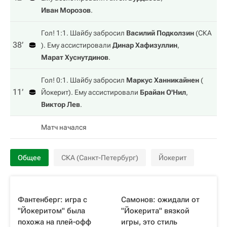
Иван Морозов
.
Гол! 1:1. Шайбу забросил
Василий Подколзин
(
СКА
38‎’‎
). Ему ассистировали
Динар Хафизуллин
,
Марат Хуснутдинов
.
Гол! 0:1. Шайбу забросил
Маркус Ханникайнен
(
11‎’‎
Йокерит
). Ему ассистировали
Брайан О'Нил
,
Виктор Лев
.
Матч начался
Общее
СКА (Санкт-Петербург)
Йокерит
Фантенберг: игра с
Самонов: ожидали от
"Йокеритом" была
"Йокерита" вязкой
похожа на плей-офф
игры, это стиль