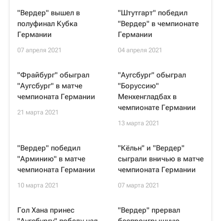
"Вердер" вышел в
"Штутгарт" победил
полуфинал Кубка
"Вердер" в чемпионате
Германии
Германии
07 апреля 2021
04 апреля 2021
"Фрайбург" обыграл
"Аугсбург" обыграл
"Аугсбург" в матче
"Боруссию"
чемпионата Германии
Менхенгладбах в
чемпионате Германии
21 марта 2021
13 марта 2021
"Вердер" победил
"Кёльн" и "Вердер"
"Арминию" в матче
сыграли вничью в матче
чемпионата Германии
чемпионата Германии
10 марта 2021
07 марта 2021
Гол Хана принес
"Вердер" прервал