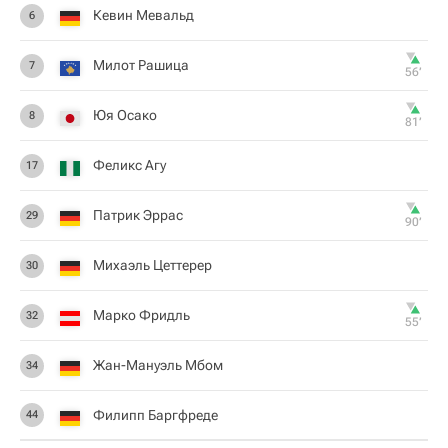
Кевин Мевальд
6
Милот Рашица
7
56‎’‎
Юя Осако
8
81‎’‎
Феликс Агу
17
Патрик Эррас
29
90‎’‎
Михаэль Цеттерер
30
Марко Фридль
32
55‎’‎
Жан-Мануэль Мбом
34
Филипп Баргфреде
44