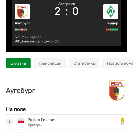
Завершен
2
:
0
Аугсбург
Вердер
57‎’‎
Рани Хедира
90‎’‎
Даниэль Калиджури
(П)
О матче
Трансляция
Статистика
Новости ком
Аугсбург
На поле
Рафал Гикевич
1
45‎’‎
Вратарь