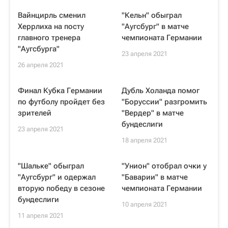
Вайнцирль сменил
"Кельн" обыграл
Херрлиха на посту
"Аугсбург" в матче
главного тренера
чемпионата Германии
"Аугсбурга"
23 апреля 2021
26 апреля 2021
Финал Кубка Германии
Дубль Холанда помог
по футболу пройдет без
"Боруссии" разгромить
зрителей
"Вердер" в матче
бундеслиги
23 апреля 2021
18 апреля 2021
"Шальке" обыграл
"Унион" отобрал очки у
"Аугсбург" и одержал
"Баварии" в матче
вторую победу в сезоне
чемпионата Германии
бундеслиги
10 апреля 2021
11 апреля 2021