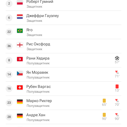
Роберт Гумний
2
Защитник
Джеффри Гауэлеу
6
Защитник
Яго
22
Защитник
Рис Оксфорд
36
Защитник
Рани Хедира
8
57‎’‎
Полузащитник
Ян Моравек
14
71‎’‎
Полузащитник
Рубен Варгас
16
13‎’‎
Полузащитник
Марко Рихтер
23
65‎’‎
70‎’‎
Полузащитник
Андре Хан
28
90‎’‎
90‎’‎
Полузащитник