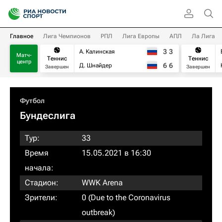
Главное
Лига Чемпионов
РПЛ
Лига Европы
АПЛ
Ла Лига
3
3
А. Калинская
Матч-
Теннис
Теннис
центр
6
6
Д. Шнайдер
Завершен
Завершен
Футбол
Бундеслига
Тур:
33
Время
15.05.2021 в 16:30
начала:
Стадион:
WWK Arena
Зрители:
0 (Due to the Coronavirus
outbreak)