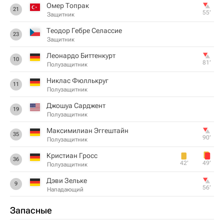
Омер Топрак
21
55‎’‎
Защитник
Теодор Гебре Селассие
23
Защитник
Леонардо Биттенкурт
10
81‎’‎
Полузащитник
Никлас Фюллькруг
11
Полузащитник
Джошуа Сарджент
19
Полузащитник
Максимилиан Эггештайн
35
90‎’‎
Полузащитник
Кристиан Гросс
36
42‎’‎
49‎’‎
Полузащитник
Дэви Зельке
9
56‎’‎
Нападающий
Запасные