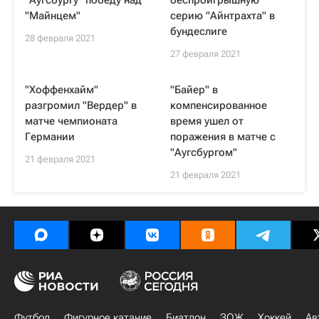
"Аугсбургу" победу над
беспроигрышную
"Майнцем"
серию "Айнтрахта" в
бундеслиге
28 февраля 2021
27 февраля 2021
"Хоффенхайм"
"Байер" в
разгромил "Вердер" в
компенсированное
матче чемпионата
время ушел от
Германии
поражения в матче с
"Аугсбургом"
21 февраля 2021
21 февраля 2021
Футбол
Фигурное катание
Биатлон
ЗОЖ
Хоккей
Ав