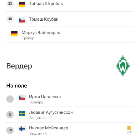
Тобиас Штробль
33
Томаш Коубек
40
Маркус Вайнцирль
Тренер
Вердер
На поле
Иржи Павленка
1
Вратарь
Людвиг Аугустинссон
5
Защитник
Никлас Мойсандер
18
90‎’‎
Защитник