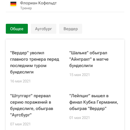
Флориан Кофельдт
Тренер
Общее
Аугсбург
Вердер
"Вердер" уволил
"Шальке" обыграл
главного тренера перед
"Айнтрахт" в матче
последним туром
бундеслиги
бундеслиги
15 мая 2021
16 мая 2021
"Штутгарт" прервал
"Лейпциг" вышел в
серию поражений в
финал Кубка Германии,
бундеслиге, обыграв
обыграв "Вердер"
"Аугсбург"
01 мая 2021
07 мая 2021