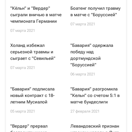
"Кёльн" и "Вердер"
Боатенг получил травму
сыграли вничью в матче
в матче с "Боруссией"
чемпионата Германии
07 марта 2021
07 марта 2021
Холанд избежал
"Бавария" одержала
серьезной травмы и
победу над
сыграет с "Севильей"
дортмундской
"Боруссией"
07 марта 2021
06 марта 2021
"Бавария" подписала
"Бавария" разгромила
новый контракт с 18-
"Кельн" со счетом 5:1 в
летним Мусиалой
матче бундеслиги
05 марта 2021
27 февраля 2021
"Вердер" прервал
Левандовский признан