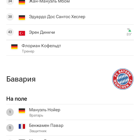
Жан-Мануэль Мбом
34
Эдуардо Дос Сантос Хеслер
38
Эрен Динкчи
43
89‎’‎
Флориан Кофельдт
Тренер
Бавария
На поле
Мануэль Нойер
1
Вратарь
Бенжамен Павар
5
Защитник