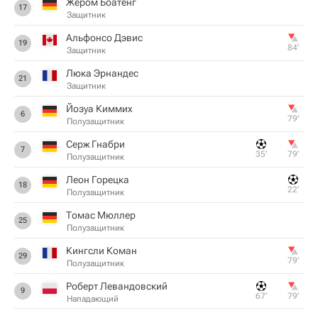
Жером Боатенг
17
Защитник
Альфонсо Дэвис
19
84‎’‎
Защитник
Люка Эрнандес
21
Защитник
Йозуа Киммих
6
79‎’‎
Полузащитник
Серж Гнабри
7
35‎’‎
79‎’‎
Полузащитник
Леон Горецка
18
22‎’‎
Полузащитник
Томас Мюллер
25
Полузащитник
Кингсли Коман
29
79‎’‎
Полузащитник
Роберт Левандовский
9
67‎’‎
79‎’‎
Нападающий