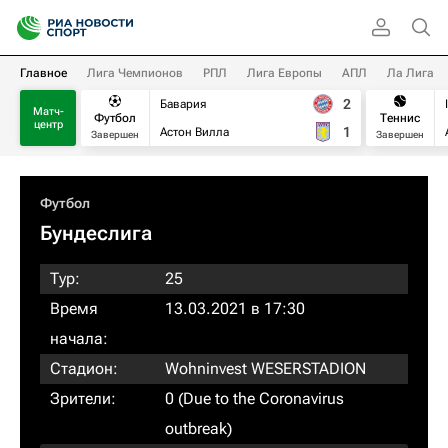
Главное
Лига Чемпионов
РПЛ
Лига Европы
АПЛ
Ла Лига
2
Бавария
Матч-
Футбол
Теннис
центр
1
Астон Вилла
Завершен
Завершен
Футбол
Бундеслига
Тур:
25
Время
13.03.2021 в 17:30
начала:
Стадион:
Wohninvest WESERSTADION
Зрители:
0 (Due to the Coronavirus
outbreak)