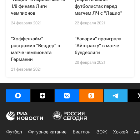
1/8 финала Лиги
футболистах перед
чемпионов
матчем ЛЧ с "Лацио"
24 февраля 2021
22 февраля 2021
"Хоффенхайм"
"Бавария" проиграла
разгромил "Вердер" в
"Айнтрахту" в матче
матче чемпионата
бундеслиги
Германии
20 февраля 2021
21 февраля 2021
Футбол
Фигурное катание
Биатлон
ЗОЖ
Хоккей
Ав