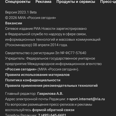
Спецпроекты
Реклама
Продукты и сервисы
Пресс-ц
Версия 2023.1 Beta
© 2026 МИА «Россия сегодня»
Вакансии
Сетевое издание РИА Новости зарегистрировано
в Федеральной службе по надзору в сфере связи,
информационных технологий и массовых коммуникаций
(Роскомнадзор) 08 апреля 2014 года.
Свидетельство о регистрации Эл № ФС77-57640
Учредитель: Федеральное государственное унитарное
предприятие Международное информационное агентство
«Россия сегодня»
(МИА «Россия сегодня»).
Правила использования материалов
Политика конфиденциальности
Правила применения рекомендательных технологий
Главный редактор:
Гаврилова А.В.
Адрес электронной почты Редакции:
r-sport.internet@ria.ru
По вопросам размещения пресс-релизов и рекламы
воспользуйтесь
формой обратной связи
Телефон Редакции:
7 (495) 645-6601