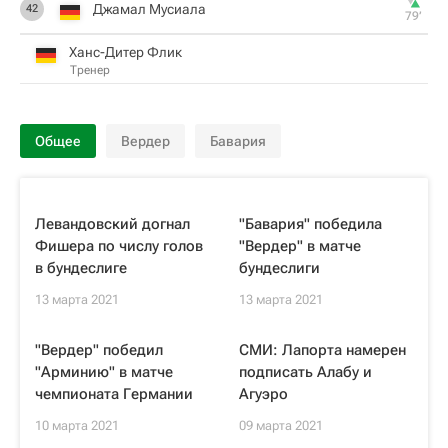
Джамал Мусиала
42
79‎’‎
Ханс-Дитер Флик
Тренер
Общее
Вердер
Бавария
Левандовский догнал
"Бавария" победила
Фишера по числу голов
"Вердер" в матче
в бундеслиге
бундеслиги
13 марта 2021
13 марта 2021
"Вердер" победил
СМИ: Лапорта намерен
"Арминию" в матче
подписать Алабу и
чемпионата Германии
Агуэро
10 марта 2021
09 марта 2021