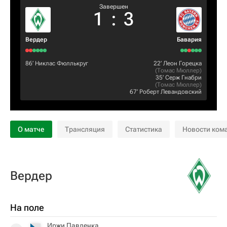
Завершен
1
:
3
Вердер
Бавария
86‎’‎
Никлас Фюллькруг
22‎’‎
Леон Горецка
(
Томас Мюллер
)
35‎’‎
Серж Гнабри
(
Томас Мюллер
)
67‎’‎
Роберт Левандовский
О матче
Трансляция
Статистика
Новости ком
Вердер
На поле
Иржи Павленка