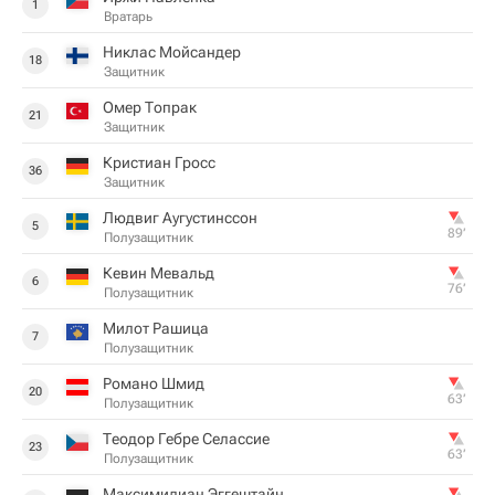
1
Вратарь
Никлас Мойсандер
18
Защитник
Омер Топрак
21
Защитник
Кристиан Гросс
36
Защитник
Людвиг Аугустинссон
5
89‎’‎
Полузащитник
Кевин Мевальд
6
76‎’‎
Полузащитник
Милот Рашица
7
Полузащитник
Романо Шмид
20
63‎’‎
Полузащитник
Теодор Гебре Селассие
23
63‎’‎
Полузащитник
Максимилиан Эггештайн