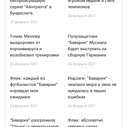
беспроигрышную
игроком недели в Лиге
серию "Айнтрахта" в
чемпионов
бундеслиге
26 февраля 2021
27 февраля 2021
Томас Мюллер
Полузащитник
выздоровел от
"Баварии" Мусиала
коронавируса и
будет выступать за
возобновил тренировки
сборную Германии
25 февраля 2021
24 февраля 2021
Флик: каждый из
Индзаги: "Бавария" -
футболистов "Баварии"
чемпион мира и явно не
оправдал мои
нуждалась в наших
ожидания
ошибках
24 февраля 2021
24 февраля 2021
"Бавария" разгромила
Флик: абсолютно
"Лацио" в первом матче
уверен в своих