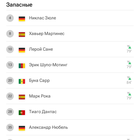
Запасные
Никлас Зюле
4
Хавьер Мартинес
8
Лерой Сане
10
79‎’‎
Эрик Шупо-Мотинг
13
79‎’‎
Буна Сарр
20
84‎’‎
Марк Рока
22
79‎’‎
Тиаго Дантас
28
Александр Нюбель
35