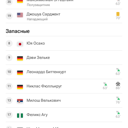
35
63‎’‎
Полузащитник
Джошуа Сарджент
19
70‎’‎
Нападающий
Запасные
Юя Осако
8
Дэви Зельке
9
Леонардо Биттенкурт
10
63‎’‎
Никлас Фюллькруг
11
63‎’‎
86‎’‎
Милош Велькович
13
76‎’‎
Феликс Агу
17
63‎’‎