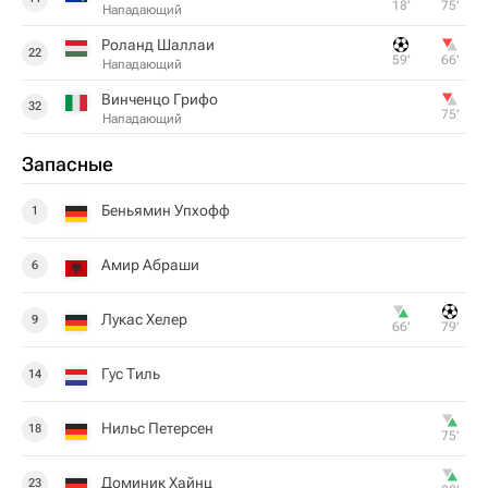
18‎’‎
75‎’‎
Нападающий
Роланд Шаллаи
22
59‎’‎
66‎’‎
Нападающий
Винченцо Грифо
32
75‎’‎
Нападающий
Запасные
Беньямин Упхофф
1
Амир Абраши
6
Лукас Хелер
9
66‎’‎
79‎’‎
Гус Тиль
14
Нильс Петерсен
18
75‎’‎
Доминик Хайнц
23