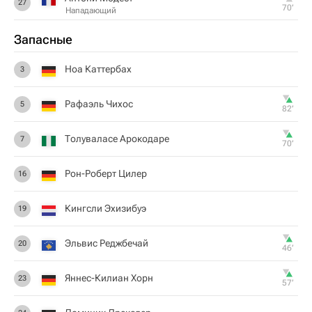
27
70‎’‎
Нападающий
Запасные
Ноа Каттербах
3
Рафаэль Чихос
5
82‎’‎
Толуваласе Арокодаре
7
70‎’‎
Рон-Роберт Цилер
16
Кингсли Эхизибуэ
19
Эльвис Реджбечай
20
46‎’‎
Яннес-Килиан Хорн
23
57‎’‎