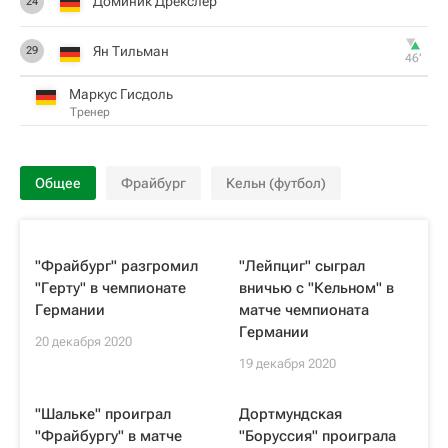
Доминик Дрекслер
24
Ян Тильман
29
46‎’‎
Маркус Гисдоль
Тренер
Общее
Фрайбург
Кельн (футбол)
"Фрайбург" разгромил
"Лейпциг" сыграл
"Герту" в чемпионате
вничью с "Кельном" в
Германии
матче чемпионата
Германии
20 декабря 2020
19 декабря 2020
"Шальке" проиграл
Дортмундская
"Фрайбургу" в матче
"Боруссия" проиграла