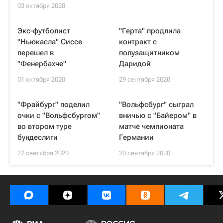
03 октября 2020
Экс-футболист
"Герта" продлила
"Ньюкасла" Сиссе
контракт с
перешел в
полузащитником
"Фенербахче"
Даридой
01 октября 2020
29 сентября 2020
"Фрайбург" поделил
"Вольфсбург" сыграл
очки с "Вольфсбургом"
вничью с "Байером" в
во втором туре
матче чемпионата
бундеслиги
Германии
27 сентября 2020
20 сентября 2020