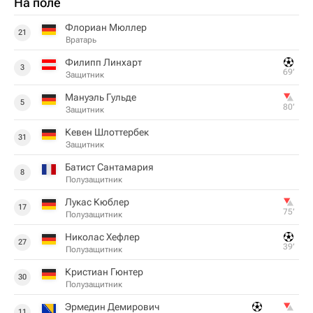
На поле
Флориан Мюллер
21
Вратарь
Филипп Линхарт
3
69‎’‎
Защитник
Мануэль Гульде
5
80‎’‎
Защитник
Кевен Шлоттербек
31
Защитник
Батист Сантамария
8
Полузащитник
Лукас Кюблер
17
75‎’‎
Полузащитник
Николас Хефлер
27
39‎’‎
Полузащитник
Кристиан Гюнтер
30
Полузащитник
Эрмедин Демирович
11