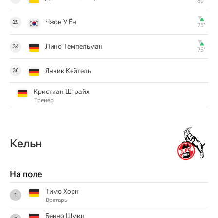
80‎’‎
Чжон У Ён
29
75‎’‎
Лино Темпельман
34
75‎’‎
Янник Кейтель
36
Кристиан Штрайх
Тренер
Кельн
На поле
Тимо Хорн
1
Вратарь
Бенно Шмиц