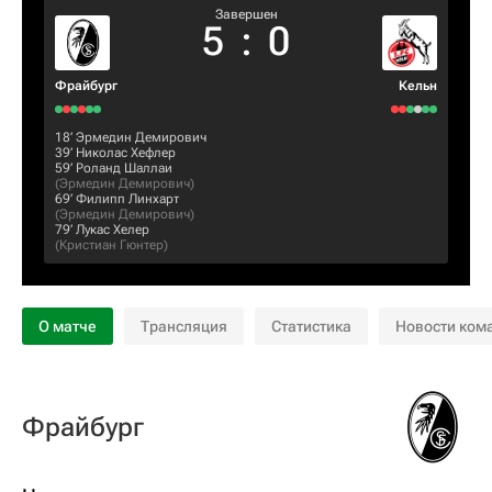
Завершен
5
:
0
Фрайбург
Кельн
18‎’‎
Эрмедин Демирович
39‎’‎
Николас Хефлер
59‎’‎
Роланд Шаллаи
(
Эрмедин Демирович
)
69‎’‎
Филипп Линхарт
(
Эрмедин Демирович
)
79‎’‎
Лукас Хелер
(
Кристиан Гюнтер
)
О матче
Трансляция
Статистика
Новости ком
Фрайбург