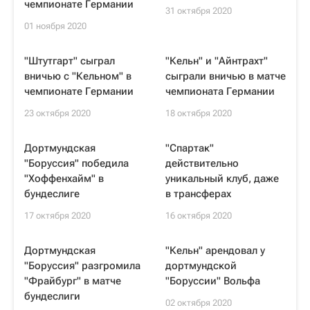
чемпионате Германии
31 октября 2020
01 ноября 2020
"Штутгарт" сыграл
"Кельн" и "Айнтрахт"
вничью с "Кельном" в
сыграли вничью в матче
чемпионате Германии
чемпионата Германии
23 октября 2020
18 октября 2020
Дортмундская
"Спартак"
"Боруссия" победила
действительно
"Хоффенхайм" в
уникальный клуб, даже
бундеслиге
в трансферах
17 октября 2020
16 октября 2020
Дортмундская
"Кельн" арендовал у
"Боруссия" разгромила
дортмундской
"Фрайбург" в матче
"Боруссии" Вольфа
бундеслиги
02 октября 2020