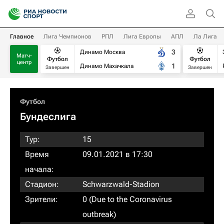
Главное
Лига Чемпионов
РПЛ
Лига Европы
АПЛ
Ла Лига
3
Динамо Москва
Матч-
Футбол
Футбол
центр
1
Динамо Махачкала
Завершен
Завершен
Футбол
Бундеслига
Тур:
15
Время
09.01.2021 в 17:30
начала:
Стадион:
Schwarzwald-Stadion
Зрители:
0 (Due to the Coronavirus
outbreak)