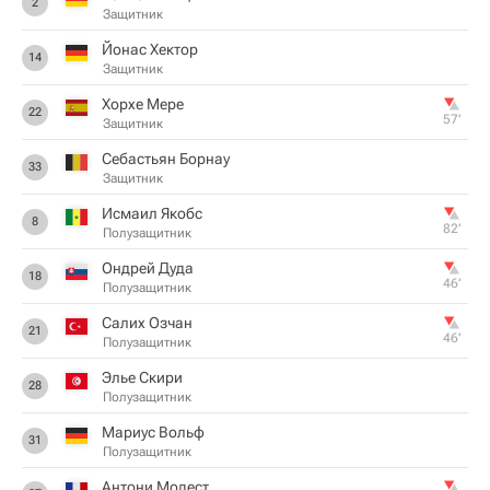
2
Защитник
Йонас Хектор
14
Защитник
Хорхе Мере
22
57‎’‎
Защитник
Себастьян Борнау
33
Защитник
Исмаил Якобс
8
82‎’‎
Полузащитник
Ондрей Дуда
18
46‎’‎
Полузащитник
Салих Озчан
21
46‎’‎
Полузащитник
Элье Скири
28
Полузащитник
Мариус Вольф
31
Полузащитник
Антони Модест