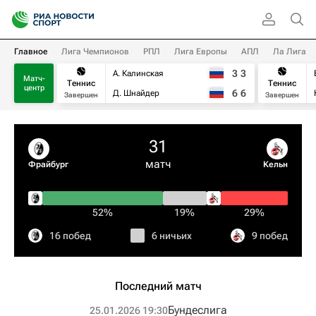
Главное
Лига Чемпионов
РПЛ
Лига Европы
АПЛ
Ла Лига
3
3
А. Калинская
Матч-
Теннис
Теннис
центр
6
6
Д. Шнайдер
Завершен
Завершен
31
матч
Фрайбург
Кельн
52%
19%
29%
16 побед
6 ничьих
9 побед
Последний матч
Бундеслига
25.01.2026 19:30