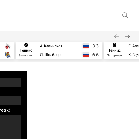
3
3
А. Калинская
Е. Ал
Теннис
Теннис
6
6
Д. Шнайдер
К. Га
Завершен
Завершен
reak)