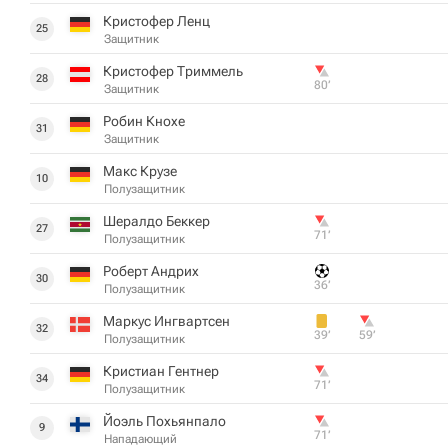
Кристофер Ленц
25
Защитник
Кристофер Триммель
28
80‎’‎
Защитник
Робин Кнохе
31
Защитник
Макс Крузе
10
Полузащитник
Шералдо Беккер
27
71‎’‎
Полузащитник
Роберт Андрих
30
36‎’‎
Полузащитник
Маркус Ингвартсен
32
39‎’‎
59‎’‎
Полузащитник
Кристиан Гентнер
34
71‎’‎
Полузащитник
Йоэль Похьянпало
9
71‎’‎
Нападающий