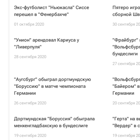
Экс-футболист "Ньюкасла" Сиссе
Пятеро игро
перешел в "Фенербахче"
сборной Шв
01 октября 2020
30 сентября 2
"Унион" арендовал Кариуса у
"Фрайбург" 
"Ливерпуля"
"Вольфсбург
бундеслиги
28 сентября 2020
27 сентября 2
"Аугсбург" обыграл дортмундскую
"Вольфсбург
"Боруссию" в матче чемпионата
"Байером" в
Германии
Германии
26 сентября 2020
20 сентября 2
Дортмундская "Боруссия" обыграла
"Герта" на 
менхенгладбахскую в бундеслиге
"Вердер" в 
19 сентября 2020
19 сентября 2