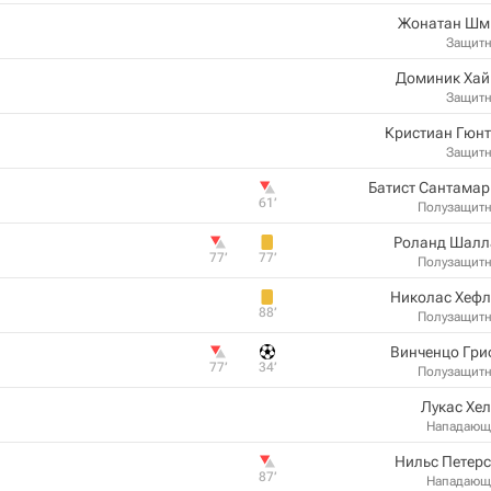
Жонатан Шм
Защит
Доминик Хай
Защит
Кристиан Гюн
Защит
Батист Сантама
61‎’‎
Полузащит
Роланд Шалл
77‎’‎
77‎’‎
Полузащит
Николас Хефл
88‎’‎
Полузащит
Винченцо Гри
77‎’‎
34‎’‎
Полузащит
Лукас Хе
Нападающ
Нильс Петер
87‎’‎
Нападающ