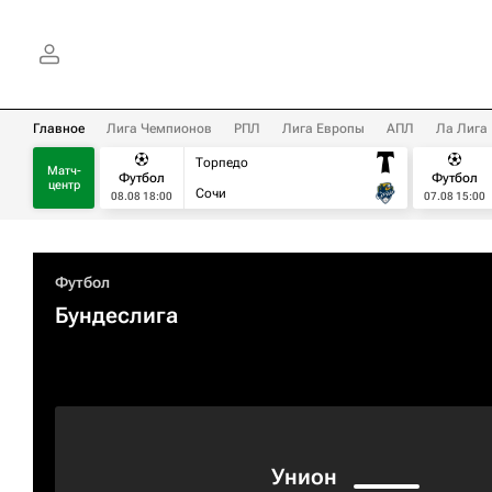
Главное
Лига Чемпионов
РПЛ
Лига Европы
АПЛ
Ла Лига
Торпедо
Матч-
Футбол
Футбол
центр
Сочи
08.08 18:00
07.08 15:00
Футбол
Бундеслига
Унион