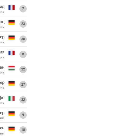
ид
7
ник
нц
23
ник
тер
30
ник
рия
8
ник
аи
22
ник
ер
27
ник
фо
32
ник
лер
9
ий
сен
18
ий