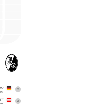
ер
21
арь
рт
3
ник