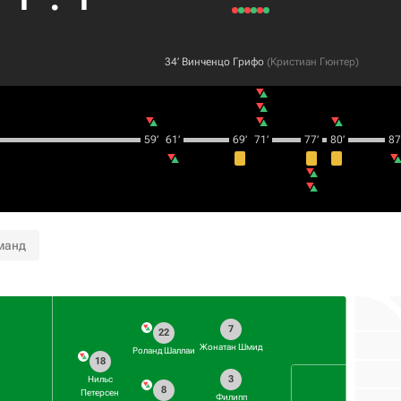
34‎’‎
Винченцо Грифо
(
Кристиан Гюнтер
)
59‎’‎
61‎’‎
69‎’‎
71‎’‎
77‎’‎
80‎’‎
87‎’
манд
7
22
Жонатан Шмид
Роланд Шаллаи
18
3
Нильс
8
Петерсен
Филипп