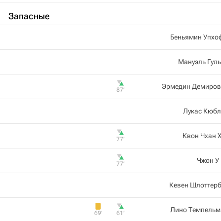
Запасные
Беньямин Упхо
Мануэль Гул
Эрмедин Демиров
87‎’‎
Лукас Кюбл
Квон Чхан 
77‎’‎
Чжон У
77‎’‎
Кевен Шлоттерб
Лино Темпельм
69‎’‎
61‎’‎