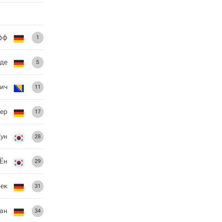
фф
1
ьде
5
ич
11
ер
17
Хун
28
 Ён
29
ек
31
ан
34