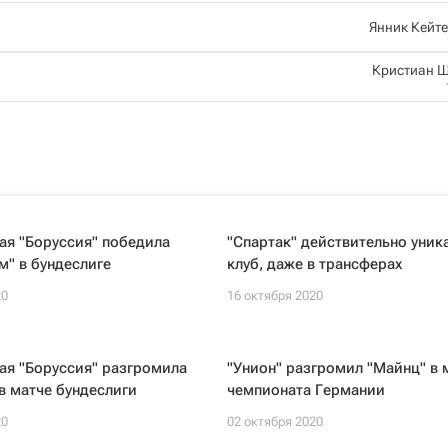
Янник Кейт
Кристиан 
ая "Боруссия" победила
"Спартак" действительно уник
" в бундеслиге
клуб, даже в трансферах
20
16 октября 2020
ая "Боруссия" разгромила
"Унион" разгромил "Майнц" в 
в матче бундеслиги
чемпионата Германии
20
02 октября 2020