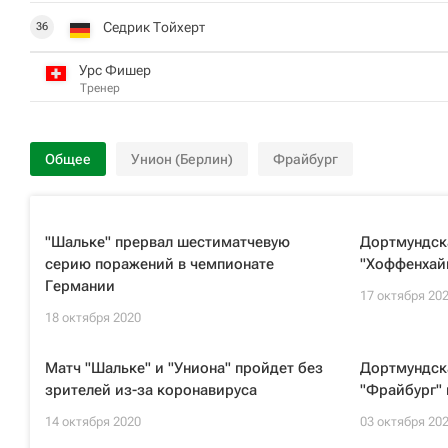
Седрик Тойхерт
36
Урс Фишер
Тренер
Общее
Унион (Берлин)
Фрайбург
"Шальке" прервал шестиматчевую
Дортмундск
серию поражений в чемпионате
"Хоффенхайм
Германии
17 октября 20
18 октября 2020
Матч "Шальке" и "Униона" пройдет без
Дортмундск
зрителей из-за коронавируса
"Фрайбург" 
14 октября 2020
03 октября 20