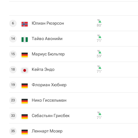
Юлиан Рюэрсон
6
80‎’‎
Тайво Авонийи
14
71‎’‎
Мариус Бюльтер
15
59‎’‎
Кейта Эндо
18
71‎’‎
Флориан Хюбнер
19
Нико Гиссельман
23
Себастьян Грисбек
33
71‎’‎
Леннарт Мозер
35