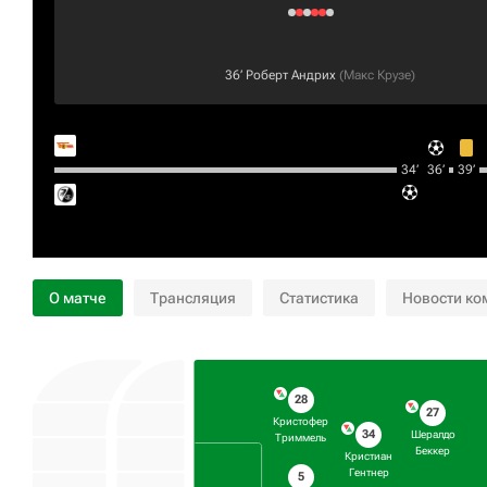
36‎’‎
Роберт Андрих
(
Макс Крузе
)
34‎’‎
36‎’‎
39‎’‎
О матче
Трансляция
Статистика
Новости ко
28
27
Кристофер
34
Шералдо
Триммель
Беккер
Кристиан
Гентнер
5