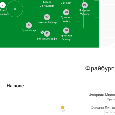
Батист
Линхарт
9
21
Сантамария
Йоэль
Флориан
23
ьянпало
Мюллер
27
Доминик
Хайнц
Николас Хефлер
9
30
Лукас Хелер
32
Кристиан
Винченцо Грифо
Гюнтер
Фрайбург
На поле
Флориан Мюлл
Врат
Филипп Линха
80‎’‎
Защит