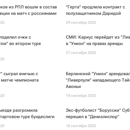
ков из РПЛ вошли в состав
"Герта" продлила контракт с
еции на матч с россиянами
полузащитником Даридой
020
29 сентября 2020
поделил очки с
СМИ: Кариус перейдет из "Ли
ом" во втором туре
в "Унион" на правах аренды
27 сентября 2020
020
" сыграл вничью с
Берлинский "Унион" арендовал
 матче чемпионата
"Ливерпуля" нападающего Тай
Авоньи
020
19 сентября 2020
выезде разгромила
Экс-футболист "Боруссии" Суб
стартовом туре бундеслиги
перешел в "Денизлиспор"
020
18 сентября 2020