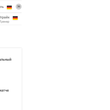
ель
36
Штрайх
Тренер
альный
матче