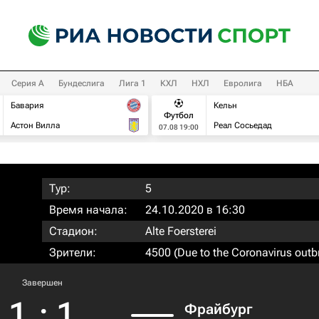
Серия А
Бундеслига
Лига 1
КХЛ
НХЛ
Евролига
НБА
Бавария
Кельн
Футбол
Астон Вилла
Реал Сосьедад
07.08 19:00
Тур:
5
Время начала:
24.10.2020 в 16:30
Стадион:
Alte Foersterei
Зрители:
4500 (Due to the Coronavirus outb
Завершен
1
:
1
Фрайбург