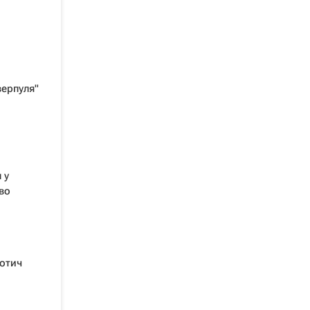
верпуля"
 у
во
отич