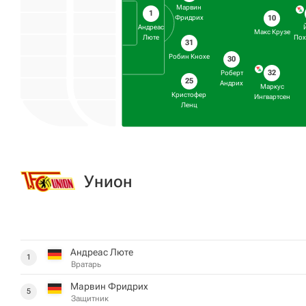
Марвин
1
10
Фридрих
Андреас
Макс Крузе
Люте
Пох
31
Робин Кнохе
30
32
Роберт
25
Андрих
Маркус
Кристофер
Ингвартсен
Ленц
Унион
Андреас Люте
1
Вратарь
Марвин Фридрих
5
Защитник