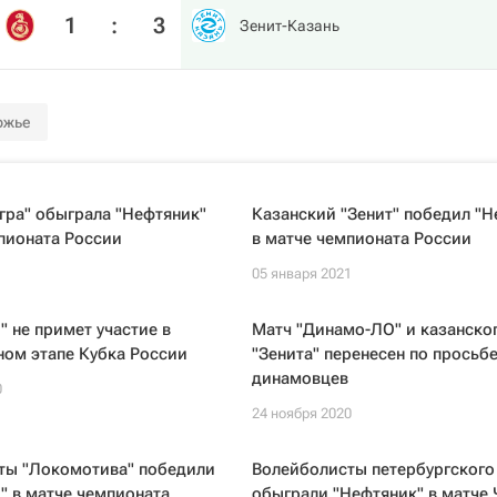
1
:
3
Зенит-Казань
ржье
гра" обыграла "Нефтяник"
Казанский "Зенит" победил "Н
пионата России
в матче чемпионата России
1
05 января 2021
 не примет участие в
Матч "Динамо-ЛО" и казанско
ном этапе Кубка России
"Зенита" перенесен по просьб
динамовцев
0
24 ноября 2020
ты "Локомотива" победили
Волейболисты петербургского 
" в матче чемпионата
обыграли "Нефтяник" в матче 