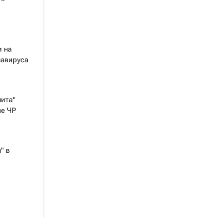
и на
навируса
ита"
че ЧР
" в