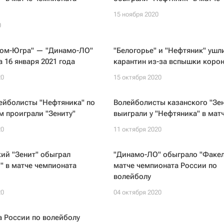
15 ноября 2020
0
ром-Югра" — "Динамо-ЛО"
"Белогорье" и "Нефтяник" ушл
а 16 января 2021 года
карантин из-за вспышки коро
20
15 октября 2020
ейболисты "Нефтяника" по
Волейболисты казанского "Зен
м проиграли "Зениту"
выиграли у "Нефтяника" в мат
20
11 октября 2020
ий "Зенит" обыграл
"Динамо-ЛО" обыграло "Факел
" в матче чемпионата
матче чемпионата России по
волейболу
20
04 октября 2020
 России по волейболу