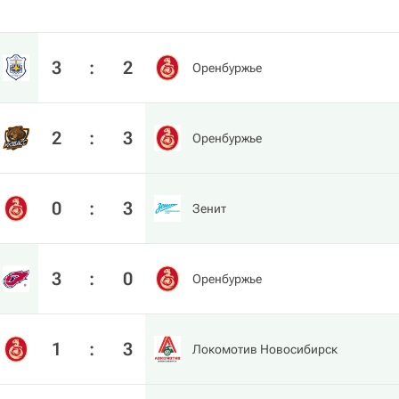
3
:
2
Оренбуржье
2
:
3
Оренбуржье
0
:
3
Зенит
3
:
0
Оренбуржье
1
:
3
Локомотив Новосибирск