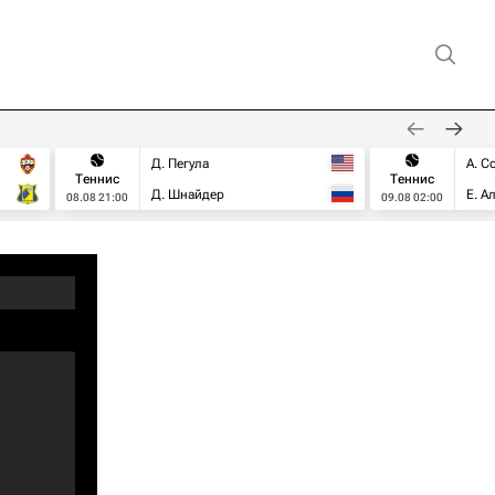
Д. Пегула
А. С
Теннис
Теннис
Д. Шнайдер
Е. А
08.08 21:00
09.08 02:00