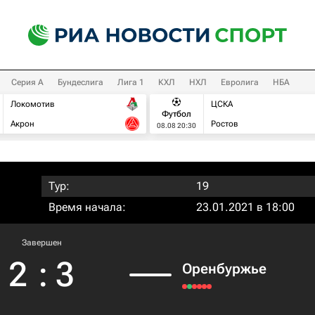
Серия А
Бундеслига
Лига 1
КХЛ
НХЛ
Евролига
НБА
Локомотив
ЦСКА
Футбол
Акрон
Ростов
08.08 20:30
Тур:
19
Время начала:
23.01.2021 в 18:00
Завершен
2
:
3
Оренбуржье