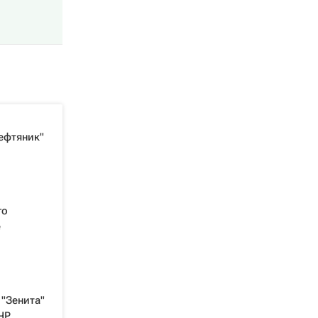
ефтяник"
го
е
"Зенита"
ЧР