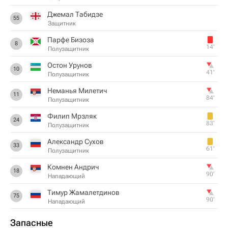
Джемал Табидзе
55
Защитник
Парфе Бизоза
8
14‎’‎
Полузащитник
Остон Урунов
10
41‎’‎
Полузащитник
Неманья Милетич
11
84‎’‎
Полузащитник
Филип Мрзляк
24
83‎’‎
Полузащитник
Александр Сухов
33
61‎’‎
Полузащитник
Комнен Андрич
18
90‎’‎
Нападающий
Тимур Жамалетдинов
75
90‎’‎
Нападающий
Запасные