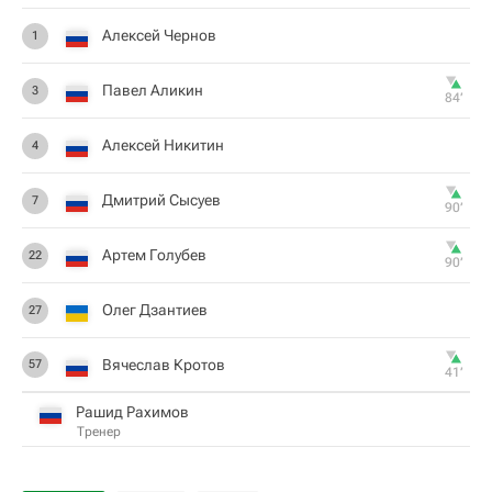
Алексей Чернов
1
Павел Аликин
3
84‎’‎
Алексей Никитин
4
Дмитрий Сысуев
7
90‎’‎
Артем Голубев
22
90‎’‎
Олег Дзантиев
27
Вячеслав Кротов
57
41‎’‎
Рашид Рахимов
Тренер