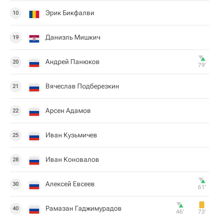
Эрик Бикфалви
10
Даниэль Мишкич
19
Андрей Панюков
20
79‎’‎
Вячеслав Подберезкин
21
Арсен Адамов
22
Иван Кузьмичев
25
Иван Коновалов
28
Алексей Евсеев
30
61‎’‎
Рамазан Гаджимурадов
40
46‎’‎
73‎’‎