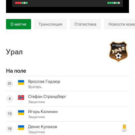
О матче
Трансляция
Статистика
Новости ком
Урал
На поле
Ярослав Годзюр
31
Вратарь
Стефан Страндберг
4
Защитник
Игорь Калинин
13
Защитник
Денис Кулаков
15
90‎’‎
Защитник