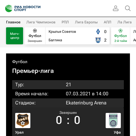
Главное
Лига Чемпионов
РПЛ
Лига Европы
АПЛ
Ла Лига
0
Крылья Советов
Л
Матч-
Футбол
Футбол
центр
2
Балтика
А
Завершен
2-й тайм
Футбол
Премьер-лига
Тур:
21
Время начала:
07.03.2021 в 14:00
Стадион:
Ekaterinburg Arena
Завершен
0
:
0
Урал
Уфа