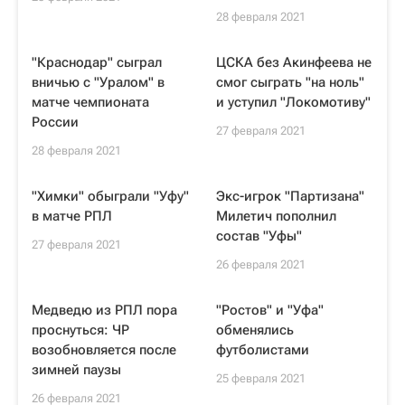
28 февраля 2021
"Краснодар" сыграл
ЦСКА без Акинфеева не
вничью с "Уралом" в
смог сыграть "на ноль"
матче чемпионата
и уступил "Локомотиву"
России
27 февраля 2021
28 февраля 2021
"Химки" обыграли "Уфу"
Экс-игрок "Партизана"
в матче РПЛ
Милетич пополнил
состав "Уфы"
27 февраля 2021
26 февраля 2021
Медведю из РПЛ пора
"Ростов" и "Уфа"
проснуться: ЧР
обменялись
возобновляется после
футболистами
зимней паузы
25 февраля 2021
26 февраля 2021