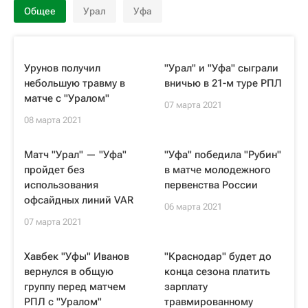
Общее
Урал
Уфа
Урунов получил
"Урал" и "Уфа" сыграли
небольшую травму в
вничью в 21-м туре РПЛ
матче с "Уралом"
07 марта 2021
08 марта 2021
Матч "Урал" — "Уфа"
"Уфа" победила "Рубин"
пройдет без
в матче молодежного
использования
первенства России
офсайдных линий VAR
06 марта 2021
07 марта 2021
Хавбек "Уфы" Иванов
"Краснодар" будет до
вернулся в общую
конца сезона платить
группу перед матчем
зарплату
РПЛ с "Уралом"
травмированному