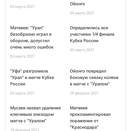
Ойонго
05 марта 2021
04 марта 2021
Матвеев: "Урал"
Определились все
безобразно играл в
участники 1/4 финала
обороне, допустил
Кубка России
очень много ошибок
03 марта 2021
03 марта 2021
"Уфа" разгромила
Ойонго повредил
"Урал" в матче Кубке
боковую связку колена
России
в матче с "Уралом"
03 марта 2021
28 февраля 2021
Мусаев назвал удаление
Матвеев
ключевым эпизодом
прокомментировал
матча с "Уралом"
поражение от
"Краснодара"
28 февраля 2021