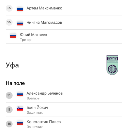
Артем Максименко
55
Чингиз Магомадов
95
Юрий Матвеев
Тренер
Уфа
На поле
Александр Беленов
31
Вратарь
Боян Йокич
5
Защитник
Константин Плиев
15
Защитник