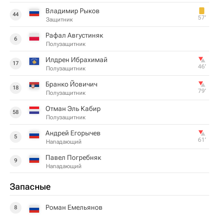
Владимир Рыков
44
57‎’‎
Защитник
Рафал Августиняк
6
Полузащитник
Илдрен Ибрахимай
17
46‎’‎
Полузащитник
Бранко Йовичич
18
79‎’‎
Полузащитник
Отман Эль Кабир
58
Полузащитник
Андрей Егорычев
5
61‎’‎
Нападающий
Павел Погребняк
9
Нападающий
Запасные
Роман Емельянов
8