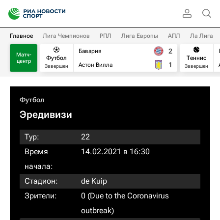
Главное
Лига Чемпионов
РПЛ
Лига Европы
АПЛ
Ла Лига
2
Бавария
Матч-
Футбол
Теннис
центр
1
Астон Вилла
Завершен
Завершен
Футбол
Эредивизи
Тур:
22
Время
14.02.2021 в 16:30
начала:
Стадион:
de Kuip
Зрители:
0 (Due to the Coronavirus
outbreak)