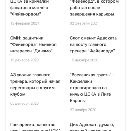
ЦСКА за кричалки
"Фейенорд", в котором
фанатов в матче с
работал после
"Фейенордом"
завершения карьеры
12 февраля 2021
02 февраля 2021
СМИ: защитник
Слот сменит Адвоката
"Фейенорда" Ньивкоп
на посту главного
интересен "Динамо"
тренера "Фейенорда"
19 декабря 2020
15 декабря 2020
АЗ уволил главного
"Вселенская грусть":
тренера, который начал
Канделаки
переговоры с другим
отреагировала на
клубом
ничью ЦСКА в Лиге
Европы
05 декабря 2020
27 ноября 2020
Ганчаренко: качество
Дик Адвокат: думаю,