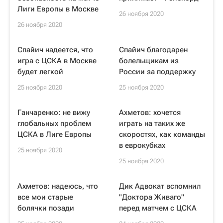
Лиги Европы в Москве
26 ноября 2020
26 ноября 2020
Спайич надеется, что
Спайич благодарен
игра с ЦСКА в Москве
болельщикам из
будет легкой
России за поддержку
25 ноября 2020
25 ноября 2020
Ганчаренко: не вижу
Ахметов: хочется
глобальных проблем
играть на таких же
ЦСКА в Лиге Европы
скоростях, как команды
в еврокубках
25 ноября 2020
25 ноября 2020
Ахметов: надеюсь, что
Дик Адвокат вспомнил
все мои старые
"Доктора Живаго"
болячки позади
перед матчем с ЦСКА