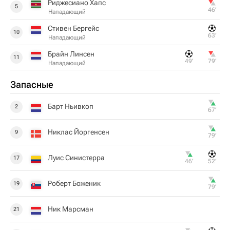
Риджесиано Хапс
5
46‎’‎
Нападающий
Стивен Бергейс
10
63‎’‎
Нападающий
Брайн Линсен
11
49‎’‎
79‎’‎
Нападающий
Запасные
Барт Ньивкоп
2
67‎’‎
Никлас Йоргенсен
9
79‎’‎
Луис Синистерра
17
46‎’‎
52‎’‎
Роберт Боженик
19
79‎’‎
Ник Марсман
21