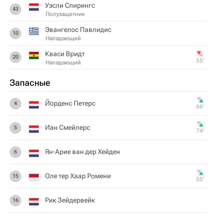
Уэсли Спирингс
43
Полузащитник
Эвангелос Павлидис
10
Нападающий
Кваси Вридт
20
55‎’‎
Нападающий
Запасные
Йорденс Петерс
4
66‎’‎
Иан Смейлерс
5
74‎’‎
Ян-Арие ван дер Хейден
6
Оле тер Хаар Ромени
15
55‎’‎
Рик Зейдервейк
16