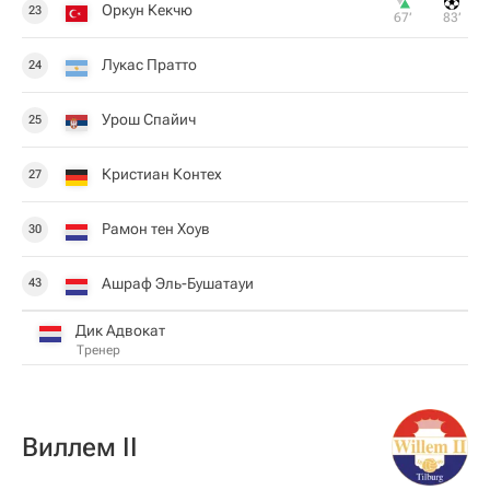
Оркун Кекчю
23
67‎’‎
83‎’‎
Лукас Пратто
24
Урош Спайич
25
Кристиан Контех
27
Рамон тен Хоув
30
Ашраф Эль-Бушатауи
43
Дик Адвокат
Тренер
Виллем II