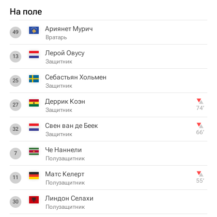
На поле
Ариянет Мурич
49
Вратарь
Лерой Овусу
13
Защитник
Себастьян Хольмен
25
Защитник
Деррик Коэн
27
74‎’‎
Защитник
Свен ван де Беек
32
66‎’‎
Защитник
Че Наннели
7
Полузащитник
Матс Келерт
11
55‎’‎
Полузащитник
Линдон Селахи
30
Полузащитник