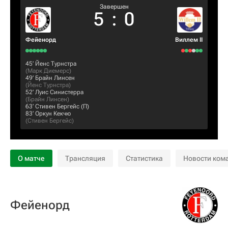
Завершен
5
:
0
Фейенорд
Виллем II
45‎’‎
Йенс Турнстра
(
Марк Диемерс
)
49‎’‎
Брайн Линсен
(
Йенс Турнстра
)
52‎’‎
Луис Синистерра
(
Брайн Линсен
)
63‎’‎
Стивен Бергейс
(П)
83‎’‎
Оркун Кекчю
(
Стивен Бергейс
)
О матче
Трансляция
Статистика
Новости ком
Фейенорд