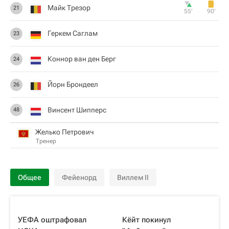
Майк Трезор
21
55‎’‎
90‎’‎
Геркем Саглам
23
Коннор ван ден Берг
24
Йорн Брондеел
26
Винсент Шипперс
48
Желько Петрович
Тренер
Общее
Фейенорд
Виллем II
УЕФА оштрафовал
Кёйт покинул