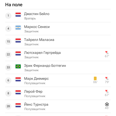
На поле
Джастин Бейло
1
Вратарь
Маркос Сенеси
4
Защитник
Тайрелл Маласиа
15
Защитник
Лютсхарел Гертрейда
22
67‎’‎
Защитник
Эрик Фернандо Боттегин
33
Защитник
Марк Диемерс
6
06‎’‎
79‎’‎
Полузащитник
Лерой Фер
8
67‎’‎
Полузащитник
Йенс Турнстра
28
45‎’‎
Полузащитник