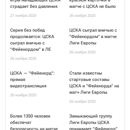
игры нападающих ЦСКА
красной карточки в
страдает без давления
матче с ЦСКА не было
27 ноября 2020
26 ноября 2020
Серия без побед
ЦСКА сыграл вничью с
продолжается: ЦСКА
"Фейенордом" в матче
сыграл вничью с
Лиги Европы
"Фейенордом" в ЛЕ
26 ноября 2020
26 ноября 2020
ЦСКА — "Фейенорд":
Стали известны
прямая
стартовые составы
видеотрансляция
ЦСКА и "Фейенорда" на
матч Лиги Европы
26 ноября 2020
26 ноября 2020
Более 1350 человек
Замыкающий группу
обеспечат
Лиги Европы ЦСКА
безопасность на матче
принимает "Фейенорд"