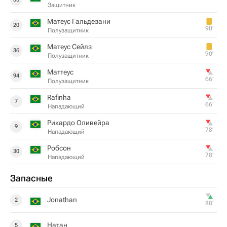
Защитник
Матеус Гальдезани
20
90‎’‎
Полузащитник
Матеус Сейлз
36
90‎’‎
Полузащитник
Маттеус
94
66‎’‎
Полузащитник
Rafinha
7
66‎’‎
Нападающий
Рикардо Оливейра
9
78‎’‎
Нападающий
Робсон
30
78‎’‎
Нападающий
Запасные
Jonathan
2
88‎’‎
Натан
5