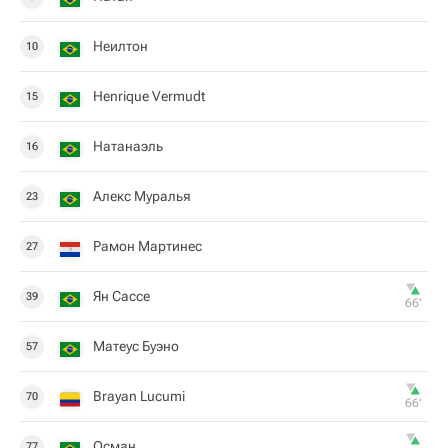
Неилтон
10
Henrique Vermudt
15
Натанаэль
16
Алекс Муралья
23
Рамон Мартинес
27
Ян Сассе
39
66‎’‎
Матеус Буэно
57
Brayan Lucumi
70
66‎’‎
Осман
77