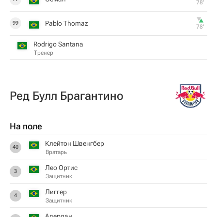
78‎’‎
Pablo Thomaz
99
78‎’‎
Rodrigo Santana
Тренер
Ред Булл Брагантино
На поле
Клейтон Швенгбер
40
Вратарь
Лео Ортис
3
Защитник
Лиггер
4
Защитник
Адерлан