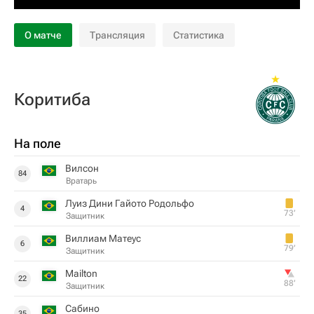
О матче
Трансляция
Статистика
Коритиба
На поле
Вилсон
84
Вратарь
Луиз Дини Гайото Родольфо
4
73‎’‎
Защитник
Виллиам Матеус
6
79‎’‎
Защитник
Mailton
22
88‎’‎
Защитник
Сабино
35