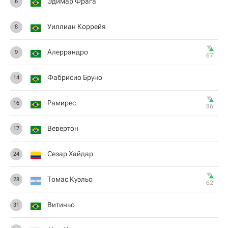
Эдимар Фрага
6
Уиллиан Коррейя
8
Алеррандро
9
67‎’‎
Фабрисио Бруно
14
Рамирес
16
86‎’‎
Вевертон
17
Сезар Хайдар
24
Томас Куэльо
28
62‎’‎
Витиньо
31