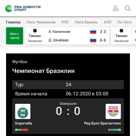
Главное
Лига Чемпионов
РПЛ
Лига Европы
АПЛ
Ла Лига
3
3
А. Калинская
Матч-
Теннис
Теннис
центр
6
6
Д. Шнайдер
Завершен
Завершен
Футбол
Чемпионат Бразилии
Тур:
24
Время начала:
06.12.2020 в 03:00
Завершен
0
:
0
Коритиба
Ред Булл Брагантино