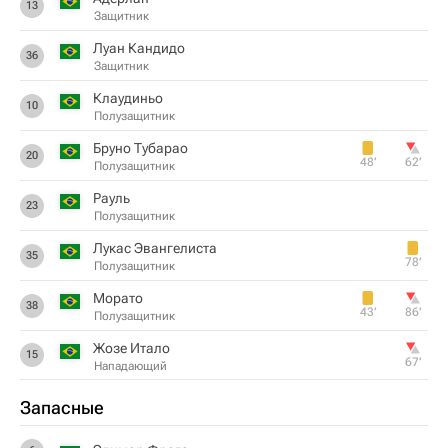
13
Защитник
Луан Кандидо
36
Защитник
Клаудиньо
10
Полузащитник
Бруно Тубарао
20
48‎’‎
62‎’‎
Полузащитник
Рауль
23
Полузащитник
Лукас Эвангелиста
35
78‎’‎
Полузащитник
Морато
38
43‎’‎
86‎’‎
Полузащитник
Жозе Итало
15
67‎’‎
Нападающий
Запасные