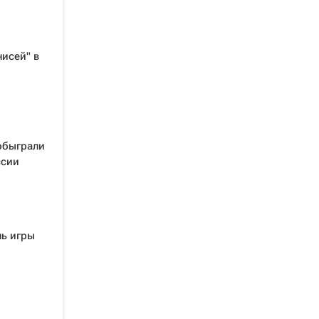
нисей" в
обыграли
ссии
нь игры