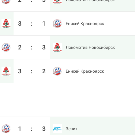
3
:
1
Енисей Красноярск
2
:
3
Локомотив Новосибирск
3
:
2
Енисей Красноярск
1
:
3
Зенит