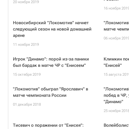
20 ноября 2019
16 ноября 201
Новосибирский "Локомотив" начнет
"Локомотив"
следующий сезон на новой домашней
матче чемп
арене
06 ноября 201
11 ноября 2019
Игрок "Динамо": порой из-за паники
Климкин пок
был бардак в матче ЧР с "Енисеем"
"Енисей"
15 октября 2019
15 августа 201
"Локомотив" обыграл "Ярославич" в
"Локомотив"
матче чемпионата России
побед в ЧР,
"Динамо"
01 декабря 2018
25 ноября 201
Тисевич о поражении от "Енисея":
Волейболис