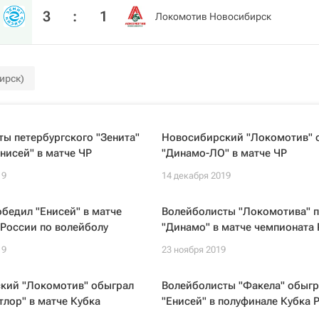
3
:
1
Локомотив Новосибирск
ирск)
ы петербургского "Зенита"
Новосибирский "Локомотив" 
нисей" в матче ЧР
"Динамо-ЛО" в матче ЧР
19
14 декабря 2019
обедил "Енисей" в матче
Волейболисты "Локомотива" 
России по волейболу
"Динамо" в матче чемпионата
19
23 ноября 2019
кий "Локомотив" обыграл
Волейболисты "Факела" обыг
лор" в матче Кубка
"Енисей" в полуфинале Кубка 