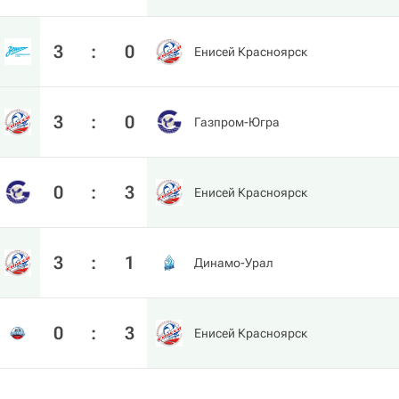
3
:
0
Енисей Красноярск
3
:
0
Газпром-Югра
0
:
3
Енисей Красноярск
3
:
1
Динамо-Урал
0
:
3
Енисей Красноярск