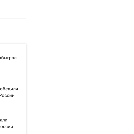
обыграл
победили
 России
рали
России