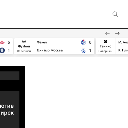
5
0
Факел
М. Ан
Футбол
Теннис
1
1
Динамо Москва
К. Пл
Завершен
Завершен
отив
бирск