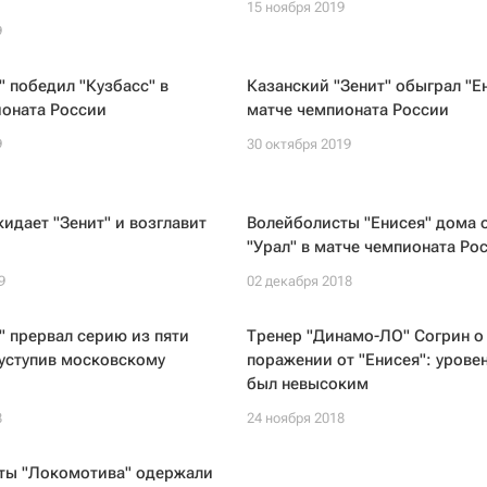
15 ноября 2019
9
 победил "Кузбасс" в
Казанский "Зенит" обыграл "Е
ионата России
матче чемпионата России
9
30 октября 2019
идает "Зенит" и возглавит
Волейболисты "Енисея" дома 
"Урал" в матче чемпионата Ро
9
02 декабря 2018
 прервал серию из пяти
Тренер "Динамо-ЛО" Согрин о
 уступив московскому
поражении от "Енисея": урове
был невысоким
8
24 ноября 2018
ты "Локомотива" одержали