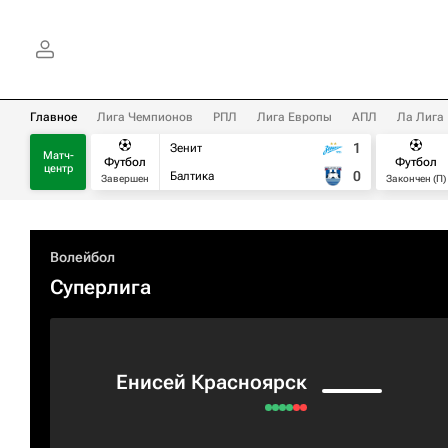
Главное
Лига Чемпионов
РПЛ
Лига Европы
АПЛ
Ла Лига
1
Зенит
Матч-
Футбол
Футбол
центр
0
Балтика
Завершен
Закончен (П)
Волейбол
Суперлига
Енисей Красноярск