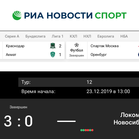
Серия А
Бундеслига
Лига 1
КХЛ
НХЛ
Евролига
НБА
2
Краснодар
Спартак Москва
Футбол
1
Ахмат
Оренбург
Завершен
Тур:
12
Время начала:
23.12.2019 в 13:00
Завершен
Локом
3
:
0
Новоси