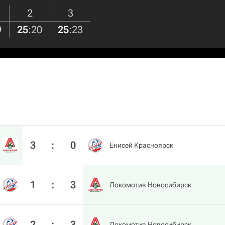
2
3
9
25
:
20
25
:
23
3
:
0
Енисей Красноярск
1
:
3
Локомотив Новосибирск
2
:
3
Локомотив Новосибирск