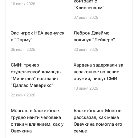
контракт с
10 июля 2026
"Кливлендом"
07 июля 2026
Экс-игрок НБА вернулся
Леброн Джеймс
в "Парму"
покинул "Лейкерс"
06 июля 2026
30 июня 2026
СМИ: тренер
Хардена задержали за
студенческой команды
незаконное ношение
"Мичигана" возглавит
оружия, пишут СМИ
"Даллас Маверикс"
13 июня 2026
22 июня 2026
Мозгов: в баскетболе
Баскетболист Мозгов
трудно найти человека
рассказал, как мама
с таким влиянием, как у
Овечкина помогла его
Овечкина
семье