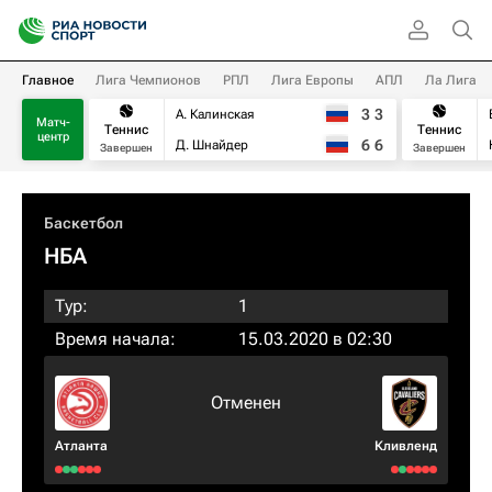
Главное
Лига Чемпионов
РПЛ
Лига Европы
АПЛ
Ла Лига
3
3
А. Калинская
Матч-
Теннис
Теннис
центр
6
6
Д. Шнайдер
Завершен
Завершен
Баскетбол
НБА
Тур:
1
Время начала:
15.03.2020 в 02:30
Отменен
Атланта
Кливленд